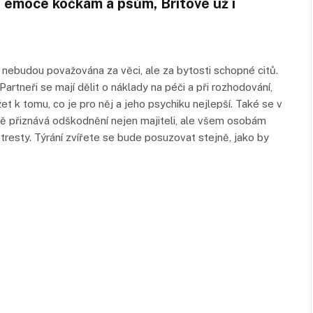
li emoce kočkám a psům, Britové už i
 nebudou považována za věci, ale za bytosti schopné citů.
Partneři se mají dělit o náklady na péči a při rozhodování,
et k tomu, co je pro něj a jeho psychiku nejlepší. Také se v
ově přiznává odškodnění nejen majiteli, ale všem osobám
 tresty. Týrání zvířete se bude posuzovat stejně, jako by