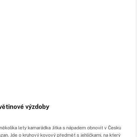
větinové výzdoby
několika lety kamarádka Jitka s nápadem obnovit v Česku
an. Jde o kruhový kovový předmět s jehličkami, na který