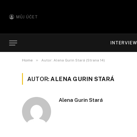
MŮJ ÚČET
INTERVIE
»
Home
Autor: Alena Gurin Stará (Strana 14)
AUTOR:
ALENA GURIN STARÁ
Alena Gurin Stará