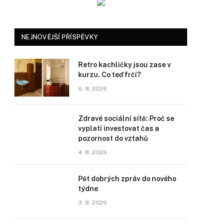
NEJNOVĚJŠÍ PŘÍSPĚVKY
Retro kachličky jsou zase v
kurzu. Co teď frčí?
6. 8. 2026
Zdravé sociální sítě: Proč se
vyplatí investovat čas a
pozornost do vztahů
4. 8. 2026
Pět dobrých zpráv do nového
týdne
3. 8. 2026