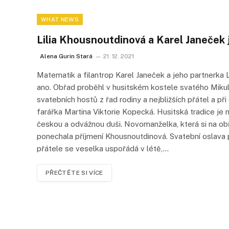
WHAT NEWS
Lilia Khousnoutdinová a Karel Janeček 
Alena Gurin Stará
21. 12. 2021
Matematik a filantrop Karel Janeček a jeho partnerka Li
ano. Obřad proběhl v husitském kostele svatého Miku
svatebních hostů z řad rodiny a nejbližších přátel a p
farářka Martina Viktorie Kopecká. Husitská tradice je
českou a odvážnou duši. Novomanželka, která si na obř
ponechala příjmení Khousnoutdinová. Svatební oslava
přátele se veselka uspořádá v létě,…
PŘEČTĚTE SI VÍCE