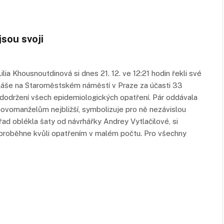
jsou svoji
lia Khousnoutdinová si dnes 21. 12. ve 12:21 hodin řekli své
láše na Staroměstském náměstí v Praze za účasti 33
ři dodržení všech epidemiologických opatření. Pár oddávala
 novomanželům nejbližší, symbolizuje pro ně nezávislou
ad oblékla šaty od návrhářky Andrey Vytlačilové, si
 proběhne kvůli opatřením v malém počtu. Pro všechny