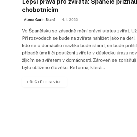
Lepší práva pro zvířata: Španělé přizna
chobotnicím
Alena Gurin Stará
4. 1. 2022
Ve Španělsku se zásadně mění právní status zvířat. Už
Při rozvodech se bude na zvířata nahlížet jako na děti. 
kdo se o domácího mazlíka bude starat, se bude přihlíž
případě úmrtí či postižení zvířete v důsledku úrazu n
žijícím se zvířetem v domácnosti. Zároveň se zpřísňují
bylo ublíženo člověku. Reforma, která…
PŘEČTĚTE SI VÍCE