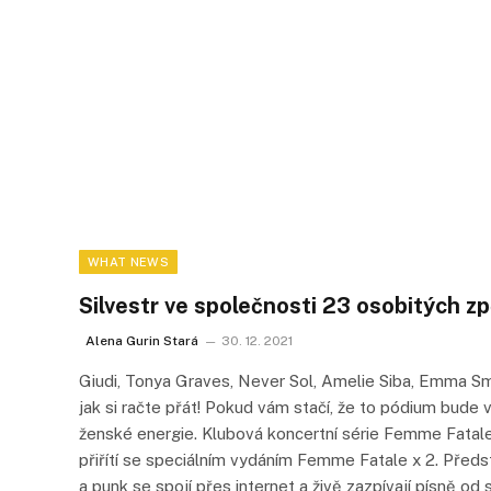
WHAT NEWS
Silvestr ve společnosti 23 osobitých z
Alena Gurin Stará
30. 12. 2021
Giudi, Tonya Graves, Never Sol, Amelie Siba, Emma 
jak si račte přát! Pokud vám stačí, že to pódium bude vi
ženské energie. Klubová koncertní série Femme Fatale,
přiřítí se speciálním vydáním Femme Fatale x 2. Předst
a punk se spojí přes internet a živě zazpívají písně 