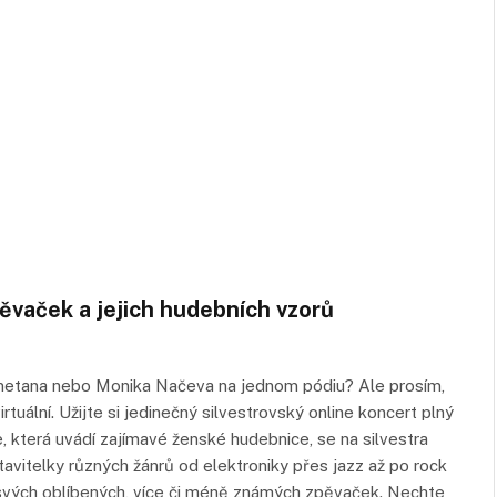
pěvaček a jejich hudebních vzorů
Smetana nebo Monika Načeva na jednom pódiu? Ale prosím,
rtuální. Užijte si jedinečný silvestrovský online koncert plný
 která uvádí zajímavé ženské hudebnice, se na silvestra
avitelky různých žánrů od elektroniky přes jazz až po rock
od svých oblíbených, více či méně známých zpěvaček. Nechte