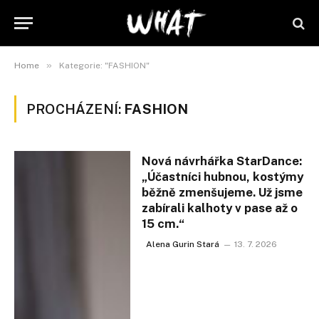
»
Home
Kategorie: "FASHION"
PROCHÁZENÍ:
FASHION
Nová návrhářka StarDance:
„Účastníci hubnou, kostýmy
běžně zmenšujeme. Už jsme
zabírali kalhoty v pase až o
15 cm.“
Alena Gurin Stará
13. 7. 2026