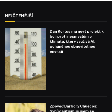
NEJČTENĚJŠÍ
Dan Kortus má nový projekt k
boji proti nesmyslům o
klimatu, který využívá AI,
poháněnou obnovitelnou
energií
Zpověď Barbory Chuecos:
Synův autismus jsem se