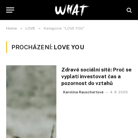
»
»
Home
LOVE
Kategorie: "LOVE YOU"
PROCHÁZENÍ:
LOVE YOU
Zdravé sociální sítě: Proč se
vyplatí investovat čas a
pozornost do vztahů
Karolina Rauschertová
4. 8. 2026