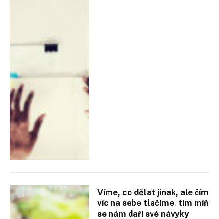
Víme, co dělat jinak, ale čím
víc na sebe tlačíme, tím míň
se nám daří své návyky