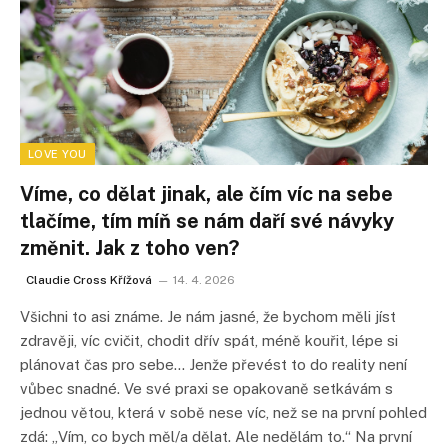
LOVE YOU
Víme, co dělat jinak, ale čím víc na sebe
tlačíme, tím míň se nám daří své návyky
změnit. Jak z toho ven?
Claudie Cross Křížová
14. 4. 2026
Všichni to asi známe. Je nám jasné, že bychom měli jíst
zdravěji, víc cvičit, chodit dřív spát, méně kouřit, lépe si
plánovat čas pro sebe… Jenže převést to do reality není
vůbec snadné. Ve své praxi se opakovaně setkávám s
jednou větou, která v sobě nese víc, než se na první pohled
zdá: „Vím, co bych měl/a dělat. Ale nedělám to.“ Na první