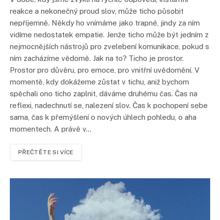
reakce a nekonečný proud slov, může ticho působit
nepříjemně. Někdy ho vnímáme jako trapné, jindy za ním
vidíme nedostatek empatie. Jenže ticho může být jedním z
nejmocnějších nástrojů pro zvelebení komunikace, pokud s
ním zacházíme vědomě. Jak na to? Ticho je prostor.
Prostor pro důvěru, pro emoce, pro vnitřní uvědomění. V
momentě, kdy dokážeme zůstat v tichu, aniž bychom
spěchali ono ticho zaplnit, dáváme druhému čas. Čas na
reflexi, nadechnutí se, nalezení slov. Čas k pochopení sebe
sama, čas k přemýšlení o nových úhlech pohledu, o aha
momentech. A právě v…
PŘEČTĚTE SI VÍCE