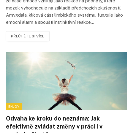
že naše emoce vznikají jako reakce na podněty, které
mozek vyhodnocuje na základě předchozích zkušeností.
Amygdala, klíčová část limbického systému, funguje jako
emoční alarm a spouští instinktivní reakce…
PŘEČTĚTE SI VÍCE
ENJOY
Odvaha ke kroku do neznáma: Jak
efektivně zvládat změny v práci i v