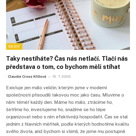
ENJOY
Taky nestíháte? Čas nás netlačí. Tlačí nás
představa o tom, co bychom měli stíhat
Claudie Cross Křížová
15. 7. 2026
Existuje jen málo veličin, kterým jsme v moderní
společnosti přisoudili takovou moc jako času. Mluvíme o
něm téměř každý den. Máme ho málo, ztrácíme ho,
šetříme ho, investujeme ho, snažíme se ho lépe
organizovat nebo s ním efektivněji hospodařit. Čas se stal
jedním z hlavních měřítek, podle kterých hodnotíme kvalitu
svého života, aniž bychom si všimli, že jsme mu postupně