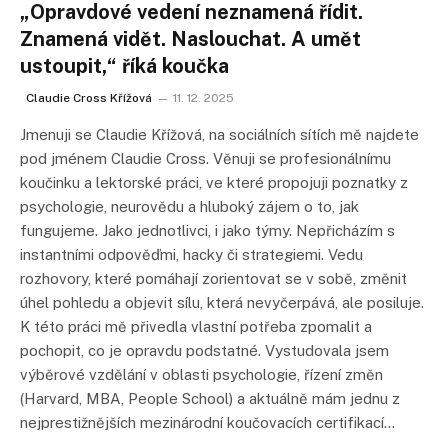
„Opravdové vedení neznamená řídit.
Znamená vidět. Naslouchat. A umět
ustoupit,“ říká koučka
Claudie Cross Křížová
11. 12. 2025
Jmenuji se Claudie Křížová, na sociálních sítích mě najdete
pod jménem Claudie Cross. Věnuji se profesionálnímu
koučinku a lektorské práci, ve které propojuji poznatky z
psychologie, neurovědu a hluboký zájem o to, jak
fungujeme. Jako jednotlivci, i jako týmy. Nepřicházím s
instantními odpověďmi, hacky či strategiemi. Vedu
rozhovory, které pomáhají zorientovat se v sobě, změnit
úhel pohledu a objevit sílu, která nevyčerpává, ale posiluje.
K této práci mě přivedla vlastní potřeba zpomalit a
pochopit, co je opravdu podstatné. Vystudovala jsem
výběrové vzdělání v oblasti psychologie, řízení změn
(Harvard, MBA, People School) a aktuálně mám jednu z
nejprestižnějších mezinárodní koučovacích certifikací…