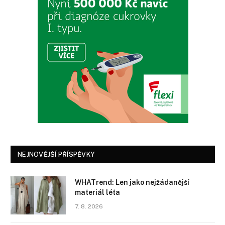
NEJNOVĚJŠÍ PŘÍSPĚVKY
WHATrend: Len jako nejžádanější
materiál léta
7. 8. 2026