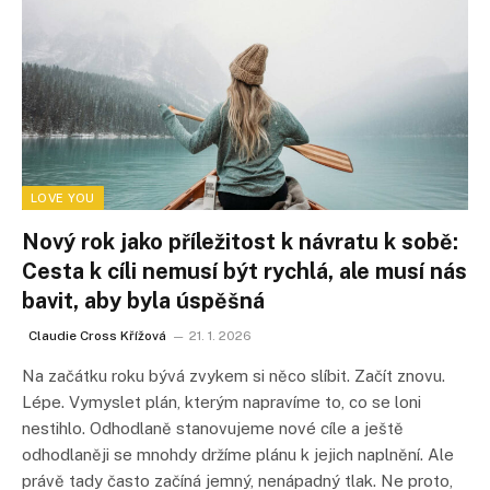
LOVE YOU
Nový rok jako příležitost k návratu k sobě:
Cesta k cíli nemusí být rychlá, ale musí nás
bavit, aby byla úspěšná
Claudie Cross Křížová
21. 1. 2026
Na začátku roku bývá zvykem si něco slíbit. Začít znovu.
Lépe. Vymyslet plán, kterým napravíme to, co se loni
nestihlo. Odhodlaně stanovujeme nové cíle a ještě
odhodlaněji se mnohdy držíme plánu k jejich naplnění. Ale
právě tady často začíná jemný, nenápadný tlak. Ne proto,