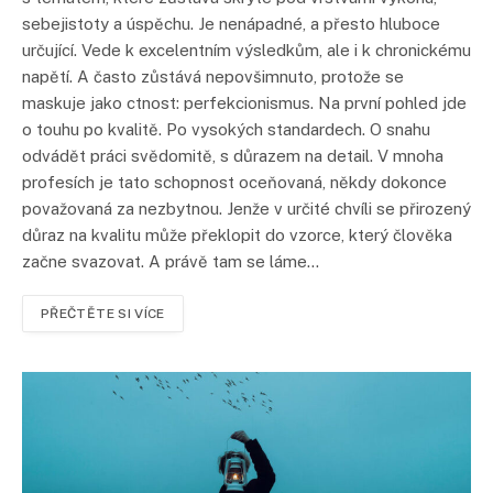
sebejistoty a úspěchu. Je nenápadné, a přesto hluboce
určující. Vede k excelentním výsledkům, ale i k chronickému
napětí. A často zůstává nepovšimnuto, protože se
maskuje jako ctnost: perfekcionismus. Na první pohled jde
o touhu po kvalitě. Po vysokých standardech. O snahu
odvádět práci svědomitě, s důrazem na detail. V mnoha
profesích je tato schopnost oceňovaná, někdy dokonce
považovaná za nezbytnou. Jenže v určité chvíli se přirozený
důraz na kvalitu může překlopit do vzorce, který člověka
začne svazovat. A právě tam se láme…
PŘEČTĚTE SI VÍCE