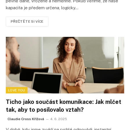
pevně dané, vrozené a neměnné. Pokud věříme, že naše
kapacita je předem určena, logicky…
PŘEČTĚTE SI VÍCE
LOVE YOU
Ticho jako součást komunikace: Jak mlčet
tak, aby to posilovalo vztah?
Claudie Cross Křížová
4. 6. 2025
V době, kdy jsme zvyklí na rychlé odpovědi, instantní