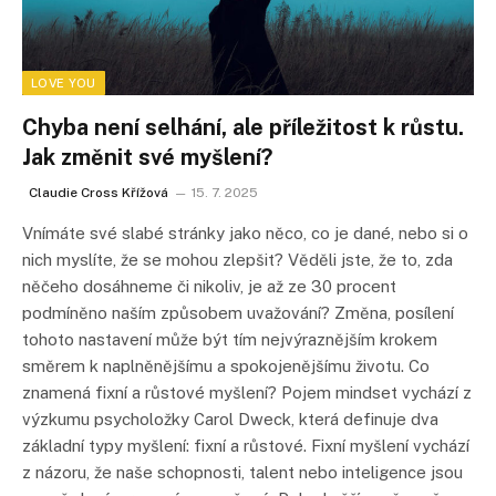
LOVE YOU
Chyba není selhání, ale příležitost k růstu.
Jak změnit své myšlení?
Claudie Cross Křížová
15. 7. 2025
Vnímáte své slabé stránky jako něco, co je dané, nebo si o
nich myslíte, že se mohou zlepšit? Věděli jste, že to, zda
něčeho dosáhneme či nikoliv, je až ze 30 procent
podmíněno naším způsobem uvažování? Změna, posílení
tohoto nastavení může být tím nejvýraznějším krokem
směrem k naplněnějšímu a spokojenějšímu životu. Co
znamená fixní a růstové myšlení? Pojem mindset vychází z
výzkumu psycholožky Carol Dweck, která definuje dva
základní typy myšlení: fixní a růstové. Fixní myšlení vychází
z názoru, že naše schopnosti, talent nebo inteligence jsou