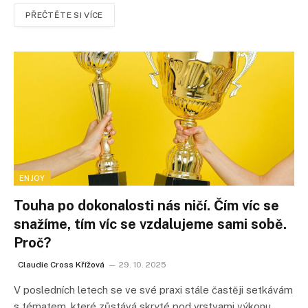
PŘEČTĚTE SI VÍCE
ENJOY
Touha po dokonalosti nás ničí. Čím víc se
snažíme, tím víc se vzdalujeme sami sobě.
Proč?
Claudie Cross Křížová
29. 10. 2025
V posledních letech se ve své praxi stále častěji setkávám
s tématem, které zůstává skryté pod vrstvami výkonu,