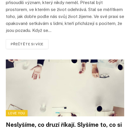
přisoudili význam, který nikdy neměl. Přestal být
prostorem, ve kterém se život odehrává. Stal se měřítkem
toho, jak dobře podle nás svůj život žijeme. Ve své praxi se
opakovaně setkávám s lidmi, kteří přicházejí s pocitem, že
jsou pozadu. Když se…
PŘEČTĚTE SI VÍCE
LOVE YOU
Neslyšíme, co druzí říkají. Slyšíme to, co si