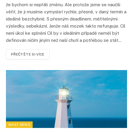
že bychom si nepřáli změnu. Ale protože jsme se naučili
věřit, že ji musíme vymyslet rychle, přesně, v daný termín a
ideálně bezchybně. S přesným deadlinem, měřitelnými
výsledky, sebekázní. Jenže náš mozek takto nefunguje. Cíl
není úkol ke splnění Cíl by v ideálním případě neměl být
definován ničím jiným než naší chutí a potřebou se stát…
PŘEČTĚTE SI VÍCE
WHAT NEWS