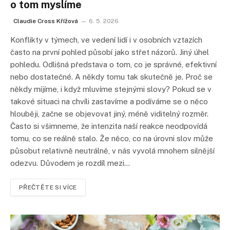
o tom myslíme
Claudie Cross Křížová
6. 5. 2026
Konflikty v týmech, ve vedení lidí i v osobních vztazích
často na první pohled působí jako střet názorů. Jiný úhel
pohledu. Odlišná představa o tom, co je správné, efektivní
nebo dostatečné. A někdy tomu tak skutečně je. Proč se
někdy míjíme, i když mluvíme stejnými slovy? Pokud se v
takové situaci na chvíli zastavíme a podíváme se o něco
hlouběji, začne se objevovat jiný, méně viditelný rozměr.
Často si všimneme, že intenzita naší reakce neodpovídá
tomu, co se reálně stalo. Že něco, co na úrovni slov může
působut relativně neutrálně, v nás vyvolá mnohem silnější
odezvu. Důvodem je rozdíl mezi…
PŘEČTĚTE SI VÍCE