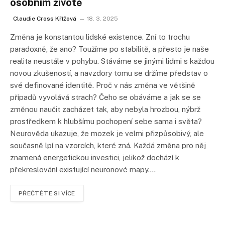
osobním životě
Claudie Cross Křížová
18. 3. 2025
Změna je konstantou lidské existence. Zní to trochu
paradoxně, že ano? Toužíme po stabilitě, a přesto je naše
realita neustále v pohybu. Stáváme se jinými lidmi s každou
novou zkušeností, a navzdory tomu se držíme představ o
své definované identitě. Proč v nás změna ve většině
případů vyvolává strach? Čeho se obáváme a jak se se
změnou naučit zacházet tak, aby nebyla hrozbou, nýbrž
prostředkem k hlubšímu pochopení sebe sama i světa?
Neurověda ukazuje, že mozek je velmi přizpůsobivý, ale
současně lpí na vzorcích, které zná. Každá změna pro něj
znamená energetickou investici, jelikož dochází k
překreslování existující neuronové mapy.…
PŘEČTĚTE SI VÍCE