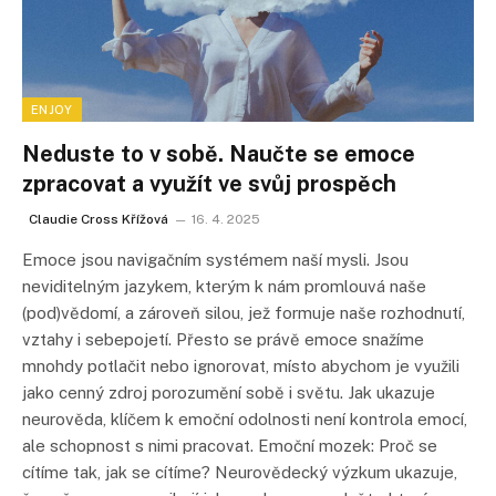
ENJOY
Neduste to v sobě. Naučte se emoce
zpracovat a využít ve svůj prospěch
Claudie Cross Křížová
16. 4. 2025
Emoce jsou navigačním systémem naší mysli. Jsou
neviditelným jazykem, kterým k nám promlouvá naše
(pod)vědomí, a zároveň silou, jež formuje naše rozhodnutí,
vztahy i sebepojetí. Přesto se právě emoce snažíme
mnohdy potlačit nebo ignorovat, místo abychom je využili
jako cenný zdroj porozumění sobě i světu. Jak ukazuje
neurověda, klíčem k emoční odolnosti není kontrola emocí,
ale schopnost s nimi pracovat. Emoční mozek: Proč se
cítíme tak, jak se cítíme? Neurovědecký výzkum ukazuje,