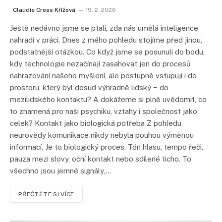
Claudie Cross Křížová
19. 2. 2026
Ještě nedávno jsme se ptali, zda nás umělá inteligence
nahradí v práci. Dnes z mého pohledu stojíme před jinou,
podstatnější otázkou. Co když jsme se posunuli do bodu,
kdy technologie nezačínají zasahovat jen do procesů
nahrazování našeho myšlení, ale postupně vstupují i do
prostoru, který byl dosud výhradně lidský ‒ do
mezilidského kontaktu? A dokážeme si plně uvědomit, co
to znamená pro naši psychiku, vztahy i společnost jako
celek? Kontakt jako biologická potřeba Z pohledu
neurovědy komunikace nikdy nebyla pouhou výměnou
informací. Je to biologický proces. Tón hlasu, tempo řeči,
pauza mezi slovy, oční kontakt nebo sdílené ticho. To
všechno jsou jemné signály,…
PŘEČTĚTE SI VÍCE