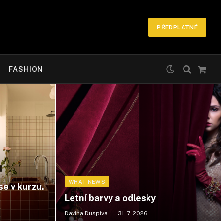
PŘEDPLATNÉ
FASHION
Náku
košík
WHAT NEWS
se v kurzu.
Letní barvy a odlesky
Davina Duspiva
31. 7. 2026