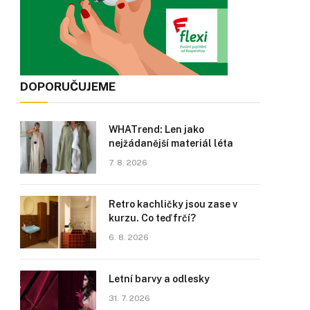
DOPORUČUJEME
WHATrend: Len jako
nejžádanější materiál léta
7. 8. 2026
Retro kachličky jsou zase v
kurzu. Co teď frčí?
6. 8. 2026
Letní barvy a odlesky
31. 7. 2026