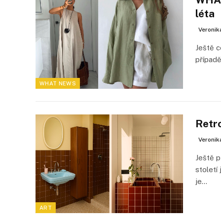
léta
Veronik
Ještě c
případě
WHAT NEWS
Retro
Veronik
Ještě p
století
je…
ART