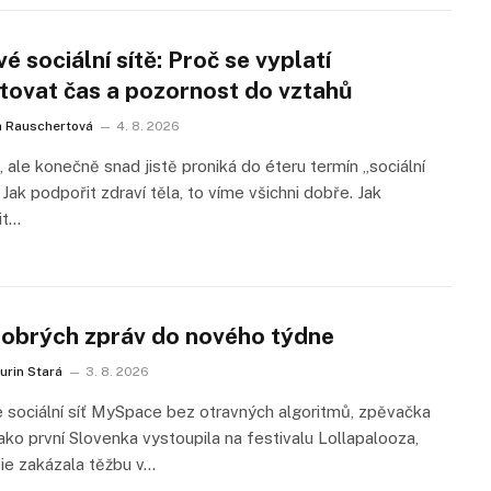
é sociální sítě: Proč se vyplatí
stovat čas a pozornost do vztahů
a Rauschertová
4. 8. 2026
 ale konečně snad jistě proniká do éteru termín „sociální
. Jak podpořit zdraví těla, to víme všichni dobře. Jak
it…
dobrých zpráv do nového týdne
urin Stará
3. 8. 2026
e sociální síť MySpace bez otravných algoritmů, zpěvačka
ako první Slovenka vystoupila na festivalu Lollapalooza,
ie zakázala těžbu v…