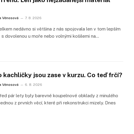
a Vénosová
7. 8. 2026
elkem nedávno si většina z nás spojovala len v tom lepším
 s dovolenou u moře nebo volnými košilemi na…
 kachličky jsou zase v kurzu. Co teď frčí?
a Vénosová
6. 8. 2026
řed pár lety byly barevné koupelnové obklady z minulého
 jednou z prvních věcí, které při rekonstrukci mizely. Dnes