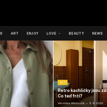
WS
ART
ENJOY
LOVE
BEAUTY
NEWS
ART
Retro kachličky jsou za
Co teď frčí?
Veronika Vénosová
6. 8. 2026