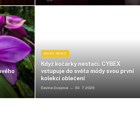
WHAT NEWS
Když kočárky nestačí. CYBEX
nového
vstupuje do světa módy svou první
kolekcí oblečení
Davina Duspiva
30. 7. 2026