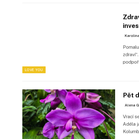
Zdrav
inve
Karolin
Pomalu,
zdraví“
podpoř
LOVE YOU
Pět 
Alena G
Vrací s
Adéla j
Kolumb