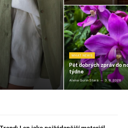
WHAT NEWS
Pět dobrých zpráv do 
týdne
Alena Gurin Stará
3. 8. 2026
rend: Len jako nejžádanější materiál