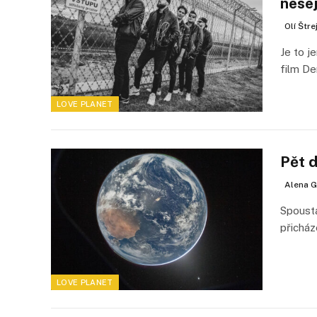
nesej
Olí Štr
Je to j
film De
LOVE PLANET
Pět 
Alena G
Spousta
přicház
LOVE PLANET