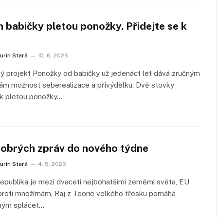
 babičky pletou ponožky. Přidejte se k
urin Stará
15. 6. 2026
ý projekt Ponožky od babičky už jedenáct let dává zručným
ám možnost seberealizace a přivýdělku. Dvě stovky
ek pletou ponožky…
dobrých zpráv do nového týdne
urin Stará
4. 5. 2026
epublika je mezi dvaceti nejbohatšími zeměmi světa, EU
proti množírnám, Raj z Teorie velkého třesku pomáhá
ým splácet…