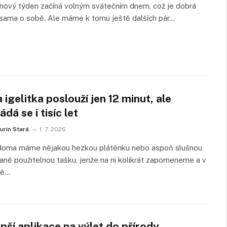
nový týden začíná volným svátečním dnem, což je dobrá
sama o sobě. Ale máme k tomu ještě dalších pár…
 igelitka poslouží jen 12 minut, ale
ádá se i tisíc let
urin Stará
1. 7. 2026
doma máme nějakou hezkou plátěnku nebo aspoň slušnou
ně použitelnou tašku, jenže na ni kolikrát zapomeneme a v
dě…
pší aplikace na výlet do přírody