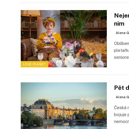
Nejen
nim
Alena G
Oblíben
pletařk
senior
LOVE PLANET
Pět 
Alena G
Česká r
bojuje 
nemocn