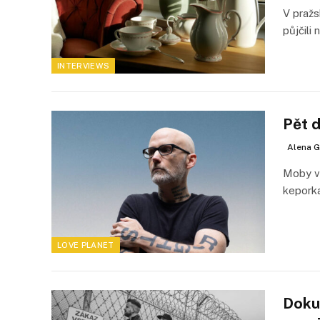
V pražs
půjčili
INTERVIEWS
Pět 
Alena G
Moby vě
kepork
LOVE PLANET
Doku