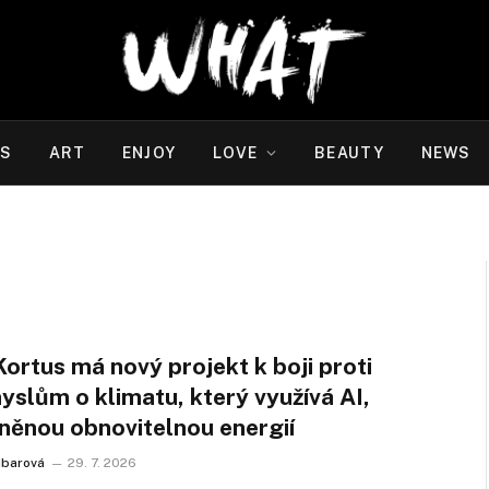
WS
ART
ENJOY
LOVE
BEAUTY
NEWS
ortus má nový projekt k boji proti
slům o klimatu, který využívá AI,
něnou obnovitelnou energií
ejbarová
29. 7. 2026