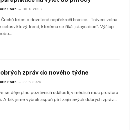
urin Stará
30. 6. 2026
 Čechů letos o dovolené nepřekročí hranice. Trávení volna
 celosvětový trend, kterému se říká „staycation“. Výšlap
 nebo…
dobrých zpráv do nového týdne
urin Stará
22. 6. 2026
e se děje plno pozitivních událostí, v médiích moc prostoru
í. A tak jsme vybrali aspoň pět zajímavých dobrých zpráv…