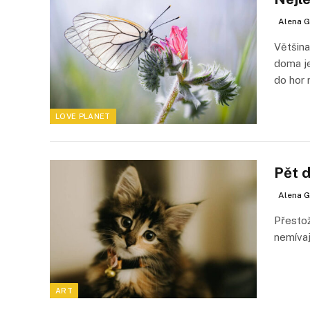
Alena G
Většina
doma je
do hor
LOVE PLANET
Pět 
Alena G
Přestož
nemívaj
ART