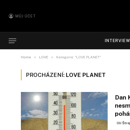
MŮJ ÚČET
INTERVIE
»
»
Home
LOVE
Kategorie: "LOVE PLANET"
PROCHÁZENÍ:
LOVE PLANET
Dan K
nesmy
pohá
Olí Štr