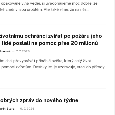
i opakované vlně veder, si uvědomujeme moc dobře, že
cké změny jsou problém. Ale také víme, že na něj…
ivotnímu ochránci zvířat po požáru jeho
 lidé poslali na pomoc přes 20 milionů
ejbarová
7. 7. 2026
m chci převyprávět příběh člověka, který celý život
l pomoci zvířatům. Desítky let je uzdravuje, vrací do přírody
dobrých zpráv do nového týdne
urin Stará
6. 7. 2026