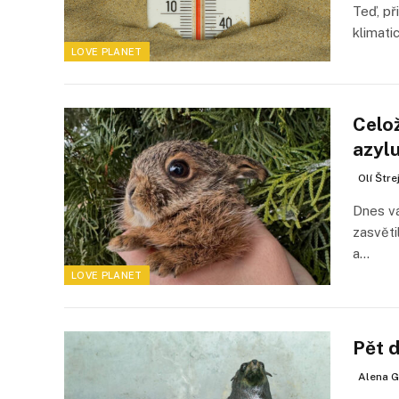
Teď, př
klimati
LOVE PLANET
Celož
azylu
Olí Štr
Dnes vá
zasvěti
a…
LOVE PLANET
Pět 
Alena G