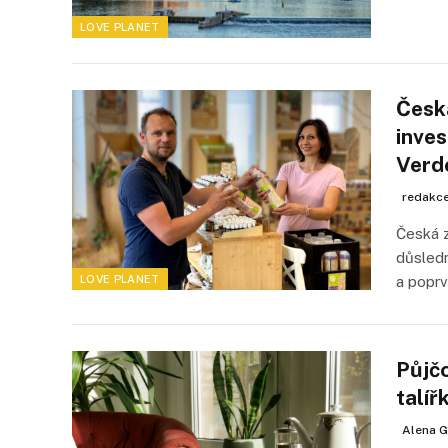
LOVE PLANET
Česká
inves
Verd
redakc
Česká z
důsledn
LOVE PLANET
a poprv
Půjčo
talíř
Alena G