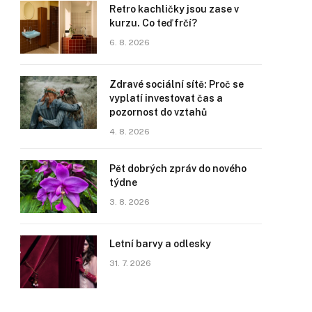
Retro kachličky jsou zase v
kurzu. Co teď frčí?
6. 8. 2026
Zdravé sociální sítě: Proč se
vyplatí investovat čas a
pozornost do vztahů
4. 8. 2026
Pět dobrých zpráv do nového
týdne
3. 8. 2026
Letní barvy a odlesky
31. 7. 2026