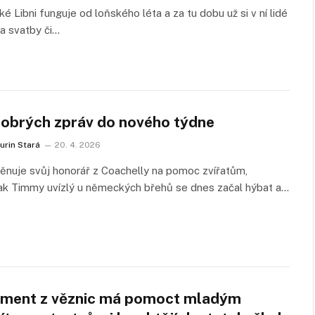
ké Libni funguje od loňského léta a za tu dobu už si v ní lidé
 na svatby či…
dobrých zpráv do nového týdne
urin Stará
20. 4. 2026
nuje svůj honorář z Coachelly na pomoc zvířatům,
ak Timmy uvízlý u německých břehů se dnes začal hýbat a…
ment z věznic má pomoct mladým