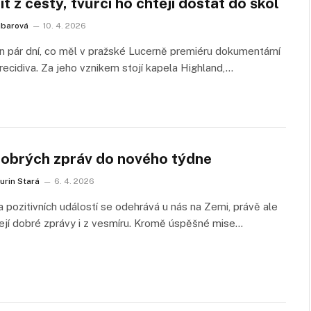
ít z cesty, tvůrci ho chtějí dostat do škol
ejbarová
10. 4. 2026
en pár dní, co měl v pražské Lucerně premiéru dokumentární
recidiva. Za jeho vznikem stojí kapela Highland,…
dobrých zpráv do nového týdne
urin Stará
6. 4. 2026
 pozitivních událostí se odehrává u nás na Zemi, právě ale
ejí dobré zprávy i z vesmíru. Kromě úspěšné mise…