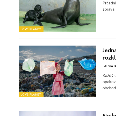
Prázdni
zpráva 
LOVE PLANET
Jedna
rozkl
Alena G
Každý 
opakova
obcho
LOVE PLANET
Nejle