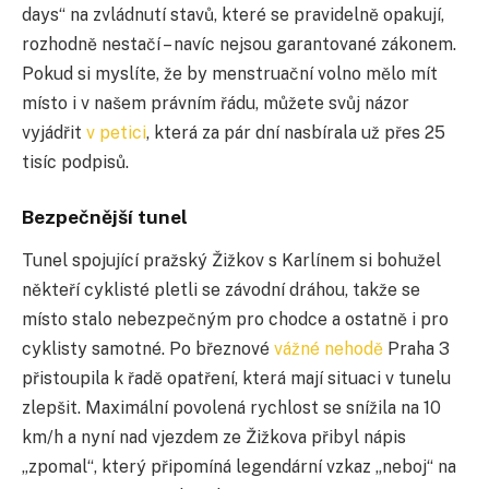
days“ na zvládnutí stavů, které se pravidelně opakují,
rozhodně nestačí – navíc nejsou garantované zákonem.
Pokud si myslíte, že by menstruační volno mělo mít
místo i v našem právním řádu, můžete svůj názor
vyjádřit
v petici
, která za pár dní nasbírala už přes 25
tisíc podpisů.
Bezpečnější tunel
Tunel spojující pražský Žižkov s Karlínem si bohužel
někteří cyklisté pletli se závodní dráhou, takže se
místo stalo nebezpečným pro chodce a ostatně i pro
cyklisty samotné. Po březnové
vážné nehodě
Praha 3
přistoupila k řadě opatření, která mají situaci v tunelu
zlepšit. Maximální povolená rychlost se snížila na 10
km/h a nyní nad vjezdem ze Žižkova přibyl nápis
„zpomal“, který připomíná legendární vzkaz „neboj“ na