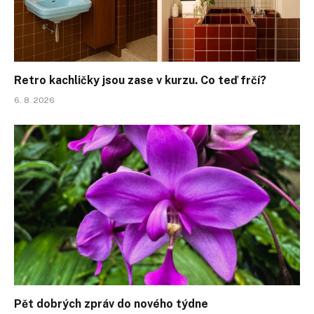
Retro kachličky jsou zase v kurzu. Co teď frčí?
6. 8. 2026
Pět dobrých zpráv do nového týdne