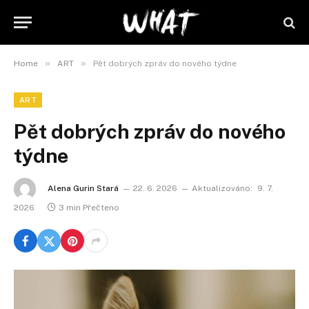
»
»
Home
ART
Pět dobrých zpráv do nového týdne
ART
Pět dobrých zpráv do nového
týdne
Alena Gurin Stará
22. 6. 2026
Aktualizováno:
9. 7.
2026
3 min Přečteno