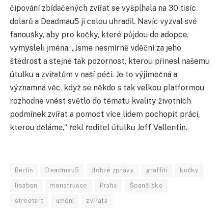
čipování zbídačených zvířat se vyšplhala na 30 tisíc
dolarů a Deadmau5 ji celou uhradil. Navíc vyzval své
fanoušky, aby pro kočky, které půjdou do adopce,
vymysleli jména. „Jsme nesmírně vděční za jeho
štědrost a stejně tak pozornost, kterou přinesl našemu
útulku a zvířatům v naší péči. Je to výjimečná a
významná věc, když se někdo s tak velkou platformou
rozhodne vnést světlo do tématu kvality životních
podmínek zvířat a pomoct více lidem pochopit práci,
kterou děláme,“ řekl ředitel útulku Jeff Vallentin.
Berlín
Deadmau5
dobré zprávy
graffiti
kočky
lisabon
menstruace
Praha
Španělsko
streetart
umění
zvířata