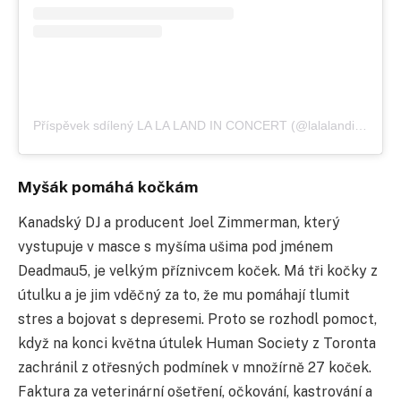
Příspěvek sdílený LA LA LAND IN CONCERT (@lalalandinconcert)
Myšák pomáhá kočkám
Kanadský DJ a producent Joel Zimmerman, který
vystupuje v masce s myšíma ušima pod jménem
Deadmau5, je velkým příznivcem koček. Má tři kočky z
útulku a je jim vděčný za to, že mu pomáhají tlumit
stres a bojovat s depresemi. Proto se rozhodl pomoct,
když na konci května útulek Human Society z Toronta
zachránil z otřesných podmínek v množírně 27 koček.
Faktura za veterinární ošetření, očkování, kastrování a