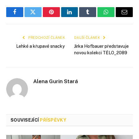
Facebook
Twitter
Pinterest
LinkedIn
Tumblr
WhatsApp
E-
mail
PŘEDCHOZÍ ČLÁNEK
DALŠÍ ČLÁNEK
Lehké a křupavé snacky
Jirka Hofbauer představuje
novou kolekci TĚLO_2089
Alena Gurin Stará
SOUVISEJÍCÍ
PŘÍSPĚVKY