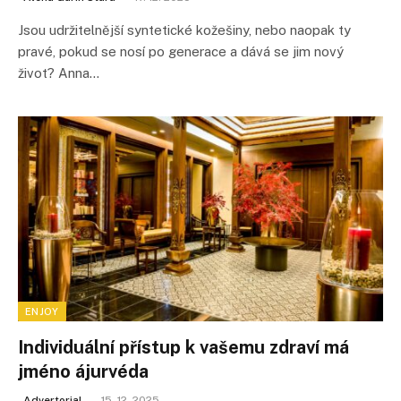
Jsou udržitelnější syntetické kožešiny, nebo naopak ty
pravé, pokud se nosí po generace a dává se jim nový
život? Anna…
ENJOY
Individuální přístup k vašemu zdraví má
jméno ájurvéda
Advertorial
15. 12. 2025