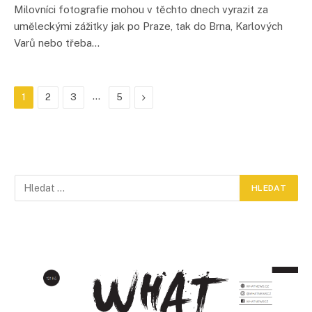
Milovníci fotografie mohou v těchto dnech vyrazit za
uměleckými zážitky jak po Praze, tak do Brna, Karlových
Varů nebo třeba…
…
Další
1
2
3
5