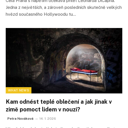
Celá Praha s napětím očekává přílet Leonarda DiCapria.
Jedna z největších, a zároveň posledních skutečně velkých
hvězd současného Hollywoodu tu…
WHAT NEWS
Kam odnést teplé oblečení a jak jinak v
zimě pomoct lidem v nouzi?
Petra Nováková
14. 1. 2026