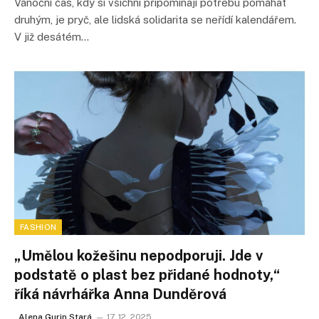
Vánoční čas, kdy si všichni připomínají potřebu pomáhat
druhým, je pryč, ale lidská solidarita se neřídí kalendářem.
V již desátém…
FASHION
„Umělou kožešinu nepodporuji. Jde v
podstatě o plast bez přidané hodnoty,“
říká návrhářka Anna Dunděrová
Alena Gurin Stará
17. 12. 2025