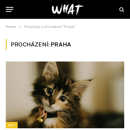
»
Home
Příspěvky s příznakem "Praha"
PROCHÁZENÍ:
PRAHA
ART