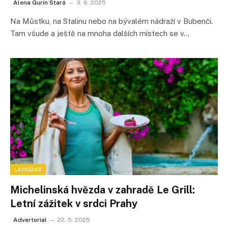
Alena Gurin Stará
3. 6. 2025
Na Můstku, na Stalinu nebo na bývalém nádraží v Bubenči.
Tam všude a ještě na mnoha dalších místech se v…
LAHŮDKY
Michelinská hvězda v zahradě Le Grill:
Letní zážitek v srdci Prahy
Advertorial
22. 5. 2025