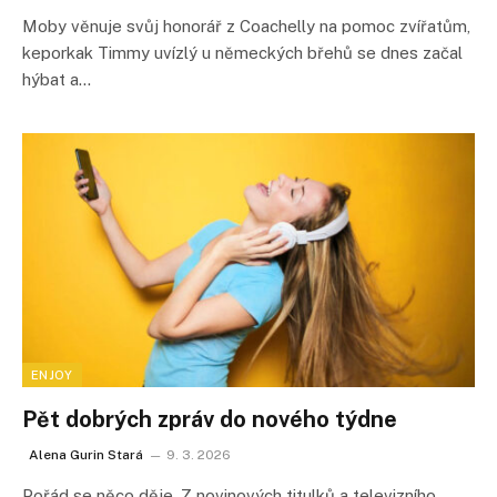
Moby věnuje svůj honorář z Coachelly na pomoc zvířatům,
keporkak Timmy uvízlý u německých břehů se dnes začal
hýbat a…
ENJOY
Pět dobrých zpráv do nového týdne
Alena Gurin Stará
9. 3. 2026
Pořád se něco děje. Z novinových titulků a televizního