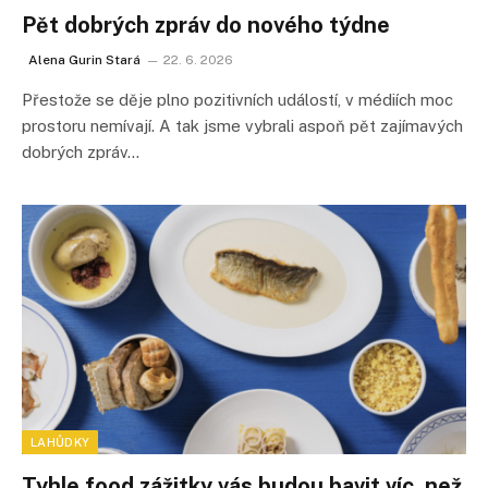
Pět dobrých zpráv do nového týdne
Alena Gurin Stará
22. 6. 2026
Přestože se děje plno pozitivních událostí, v médiích moc
prostoru nemívají. A tak jsme vybrali aspoň pět zajímavých
dobrých zpráv…
LAHŮDKY
Tyhle food zážitky vás budou bavit víc, než