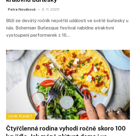
Petra Nováková
6. 11. 2025
Blíží se devátý ročník největší události ve světě burlesky u
nás. Bohemian Burlesque festival nabídne atraktivní
vystoupení performerek z 16…
LOVE PLANET
Čtyřčlenná rodina vyhodí ročně skoro 100