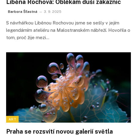
Liběna Rochová: Oblékám duši zákaznic
Barbora Šťastná
3. 9. 2025
S návrhářkou Liběnou Rochovou jsme se sešly v jejím
legendárním ateliéru na Malostranském nábřeží. Hovořila o
tom, proč žije mezi…
ART
Praha se rozsvítí novou galerií světla