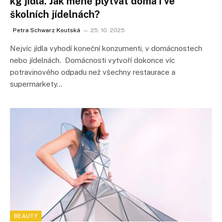
kg jídla. Jak méně plýtvat doma i ve
školních jídelnách?
Petra Schwarz Koutská
25. 10. 2025
Nejvíc jídla vyhodí koneční konzumenti, v domácnostech
nebo jídelnách. Domácnosti vytvoří dokonce víc
potravinového odpadu než všechny restaurace a
supermarkety…
BEAUTY