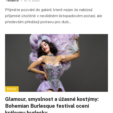
redakce
10. 11. 2025
Přijměte pozvání do galerií, které nejen že nabízejí
příjemné útočiště v nevlídném listopadovém počasí, ale
především přinášejí potravu pro duši…
ENJOY
Glamour, smyslnost a úžasné kostýmy:
Bohemian Burlesque festival ocení
královnu burlesky