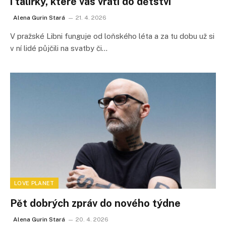
i talířky, které vás vrátí do dětství
Alena Gurin Stará
21. 4. 2026
V pražské Libni funguje od loňského léta a za tu dobu už si
v ní lidé půjčili na svatby či…
LOVE PLANET
Pět dobrých zpráv do nového týdne
Alena Gurin Stará
20. 4. 2026