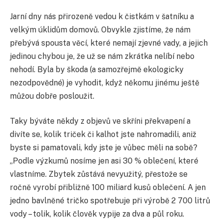
Jarní dny nás přirozeně vedou k čistkám v šatníku a
velkým úklidům domovů. Obvykle zjistíme, že nám
přebývá spousta věcí, které nemají zjevné vady, a jejich
jedinou chybou je, že už se nám zkrátka nelíbí nebo
nehodí. Byla by škoda (a samozřejmě ekologicky
nezodpovědné) je vyhodit, když někomu jinému ještě
můžou dobře posloužit.
Taky býváte někdy z objevů ve skříni překvapení a
divíte se, kolik triček či kalhot jste nahromadili, aniž
byste si pamatovali, kdy jste je vůbec měli na sobě?
„Podle výzkumů nosíme jen asi 30 % oblečení, které
vlastníme. Zbytek zůstává nevyužitý, přestože se
ročně vyrobí přibližně 100 miliard kusů oblečení. A jen
jedno bavlněné tričko spotřebuje při výrobě 2 700 litrů
vody – tolik, kolik člověk vypije za dva a půl roku.