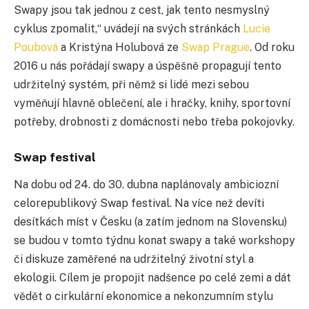
Swapy jsou tak jednou z cest, jak tento nesmyslný
cyklus zpomalit,“ uvádejí na svých stránkách
Lucie
Poubová
a Kristýna Holubová ze
Swap Prague
. Od roku
2016 u nás pořádají swapy a úspěšně propagují tento
udržitelný systém, při němž si lidé mezi sebou
vyměňují hlavně oblečení, ale i hračky, knihy, sportovní
potřeby, drobnosti z domácnosti nebo třeba pokojovky.
Swap festival
Na dobu od 24. do 30. dubna naplánovaly ambiciozní
celorepublikový Swap festival. Na více než devíti
desítkách míst v Česku (a zatím jednom na Slovensku)
se budou v tomto týdnu konat swapy a také workshopy
či diskuze zaměřené na udržitelný životní styl a
ekologii. Cílem je propojit nadšence po celé zemi a dát
vědět o cirkulární ekonomice a nekonzumním stylu