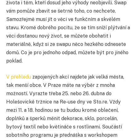
života i těm, kteří dosud jeho výhody neobjevili. Swap
vám pomůže zbavit se šetrně toho, co nechcete.
Samozřejmě musí jít o věci ve funkčním a skvělém
stavu. Kromě dobrého pocitu, že se tím sníží plýtvání a
věci dostanou nový život, se můžete obohatit i
materiálně, když si ze swapu něco hezkého odnesete
domů. Co je pro jednoho odpad, můžete být pro jiného
poklad.
V přehledu
zapojených akcí najdete jak velká města,
tak menší obce. V Praze máte na výběr z mnoha
možností. Vyrazte třeba 25. nebo 26. dubna do
Holešovické tržnice na Re-use dny ve Sto.re. Vždy
mezi 11. a 18. hodinou se tu budou kromě oblečení,
doplňků a šperků měnit dekorace, sklo, porcelán,
bytový textil nebo květináče s rostlinami. Součástí
sobotního programu je přednáška s workshopem