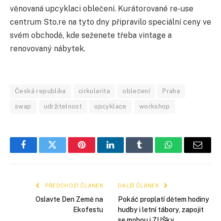
věnovaná upcyklaci oblečení. Kurátorované re-use
centrum Sto.re na tyto dny připravilo speciální ceny ve
svém obchodě, kde seženete třeba vintage a
renovovaný nábytek.
Česká republika
cirkularita
oblečení
Praha
swap
udržitelnost
upcyklace
workshop
Facebook
Twitter
Pinterest
LinkedIn
Tumblr
WhatsApp
E-
mail
PŘEDCHOZÍ ČLÁNEK
DALŠÍ ČLÁNEK
Oslavte Den Země na
Pokáč proplatí dětem hodiny
Ekofestu
hudby i letní tábory, zapojit
se mohou i ZUŠky