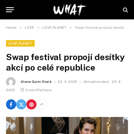
»
»
»
Home
LOVE
LOVE PLANET
Swap festival propojí desítky akcí po celé republice
LOVE PLANET
Swap festival propojí desítky
akcí po celé republice
Alena Gurin Stará
23. 4. 2025
Aktualizováno:
23. 4.
2025
3 min Přečteno