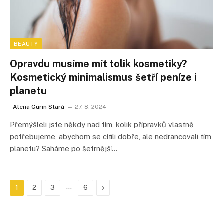
BEAUTY
Opravdu musíme mít tolik kosmetiky?
Kosmetický minimalismus šetří peníze i
planetu
Alena Gurin Stará
27. 8. 2024
Přemýšleli jste někdy nad tím, kolik přípravků vlastně
potřebujeme, abychom se cítili dobře, ale nedrancovali tím
planetu? Saháme po šetrnější…
…
Další
1
2
3
6