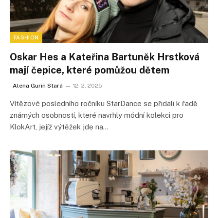
FASHION
Oskar Hes a Kateřina Bartuněk Hrstková
mají čepice, které pomůžou dětem
Alena Gurin Stará
12. 2. 2025
Vítězové posledního ročníku StarDance se přidali k řadě
známých osobností, které navrhly módní kolekci pro
KlokArt, jejíž výtěžek jde na…