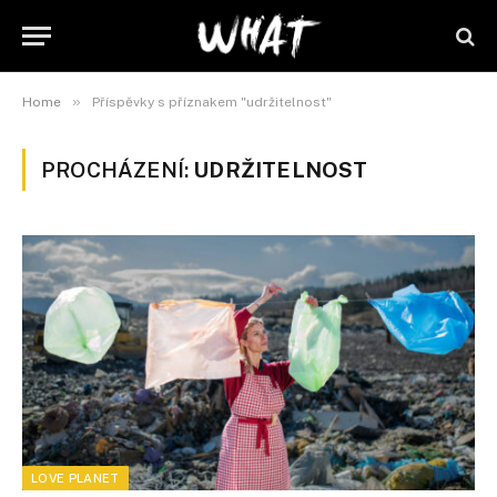
»
Home
Příspěvky s příznakem "udržitelnost"
PROCHÁZENÍ:
UDRŽITELNOST
LOVE PLANET