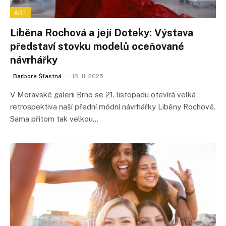
ART
Liběna Rochová a její Doteky: Výstava
představí stovku modelů oceňované
návrhářky
Barbora Šťastná
18. 11. 2025
V Moravské galerii Brno se 21. listopadu otevírá velká
retrospektiva naší přední módní návrhářky Liběny Rochové.
Sama přitom tak velkou…