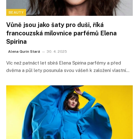
BEAUTY
Vůně jsou jako šaty pro duši, říká
francouzská milovnice parfémů Elena
Spirina
Alena Gurin Stará
30. 4. 2025
Víc než patnáct let sbírá Elena Spirina parfémy a před
dvěma a půl lety posunula svou vášeň k založení vlastní…