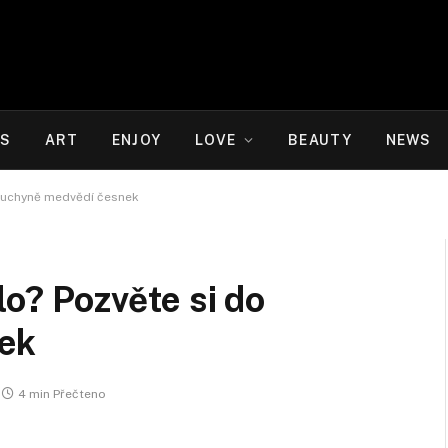
WS
ART
ENJOY
LOVE
BEAUTY
NEWS
 kuchyně medvědí česnek
lo? Pozvěte si do
ek
4 min Přečteno