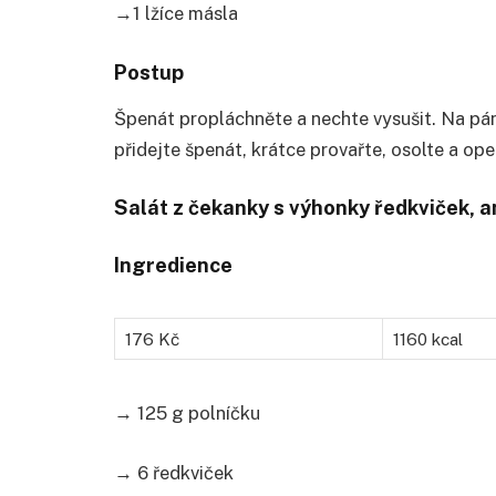
→1 lžíce másla
Postup
Špenát propláchněte a nechte vysušit. Na pá
přidejte špenát, krátce provařte, osolte a ope
Salát z čekanky s výhonky ředkviček,
Ingredience
176 Kč
1160 kcal
→ 125 g polníčku
→ 6 ředkviček