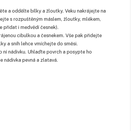
te a oddělte bílky a žloutky. Veku nakrájejte na
chejte s rozpuštěným máslem, žloutky, mlékem,
 přidat i medvědí česnek).
krájenou cibulkou a česnekem. Vše pak přidejte
lky a sníh lehce vmíchejte do směsi.
 ní nádivku. Uhlaďte povrch a posypte ho
e nádivka pevná a zlatavá.