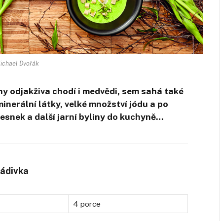
ichael Dvořák
árny odjakživa chodí i medvědi, sem sahá také
inerální látky, velké množství jódu a po
 česnek a další jarní byliny do kuchyně…
nádivka
4 porce