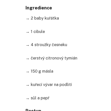
Ingredience
→ 2 baby kuřátka
→ 1 cibule
→ 4 stroužky česneku
→ čerstvý citronový tymián
→ 150 g másla
→ kuřecí vývar na podlití
→ sůl a pepř
Postup