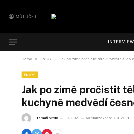
MŮJ ÚČET
INTERVIE
»
»
Home
ENJOY
Jak po zimě pročistit tělo? Pozvěte si do
ENJOY
Jak po zimě pročistit tě
kuchyně medvědí česn
Tomáš Mrvík
1. 4. 2021
Aktualizováno:
1. 4. 2021