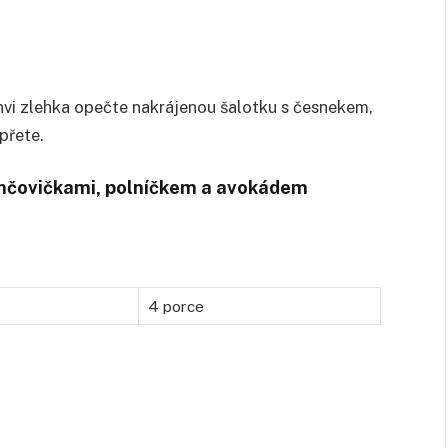
nvi zlehka opečte nakrájenou šalotku s česnekem,
přete.
 ančovičkami, polníčkem a avokádem
4 porce