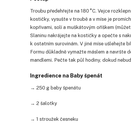
Troubu předehřejte na 180 °C. Vejce rozklepně
kostičky, vysušte v troubě a v míse je promí
kopřivami, solí a muškátovým oříškem (můžete
Slaninu nakrájejte na kostičky a opečte s na
k ostatním surovinám. V jiné míse ušlehejte bí
Formu důkladně vymažte máslem a navršte do
mandlemi. Pečte tak půl hodiny, dokud nebud
Ingredience na Baby špenát
→ 250 g baby špenátu
→ 2 šalotky
→ 1 stroužek česneku