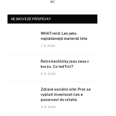
NEJNOVĚJŠÍ PŘÍSPĚVKY
WHATrend: Len jako
nejžádanější materiál léta
7. 8. 2026
Retro kachličky jsou zase v
kurzu. Co teď frčí?
6. 8. 2026
Zdravé sociální sítě: Proč se
vyplatí investovat čas a
pozornost do vztahů
4. 8. 2026