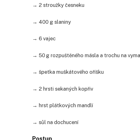
→ 2 stroužky česneku
→ 400 g slaniny
→ 6 vajec
→ 50 g rozpuštěného másla a trochu na vym
→ špetka muškátového oříšku
→ 2 hrsti sekaných kopřiv
→ hrst plátkových mandlí
→ sůl na dochucení
Postup