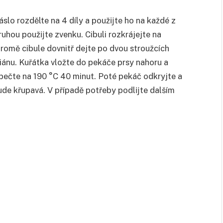
áslo rozdělte na 4 díly a použĳte ho na každé z
druhou použĳte zvenku. Cibuli rozkrájejte na
romě cibule dovnitř dejte po dvou stroužcích
iánu. Kuřátka vložte do pekáče prsy nahoru a
pečte na 190 °C 40 minut. Poté pekáč odkryjte a
de křupavá. V případě potřeby podlĳte dalším