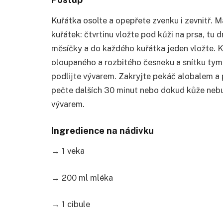
Kuřátka osolte a opepřete zvenku i zevnitř. M
kuřátek: čtvrtinu vložte pod kůži na prsa, tu 
měsíčky a do každého kuřátka jeden vložte. K
oloupaného a rozbitého česneku a snítku tym
podlĳte vývarem. Zakryjte pekáč alobalem a 
pečte dalších 30 minut nebo dokud kůže nebu
vývarem.
Ingredience na nádivku
→ 1 veka
→ 200 ml mléka
→ 1 cibule