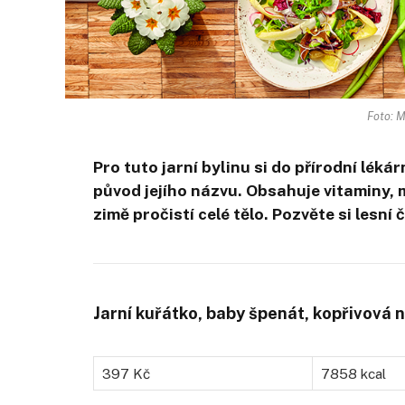
Foto: M
Pro tuto jarní bylinu si do přírodní lék
původ jejího názvu. Obsahuje vitaminy, m
zimě pročistí celé tělo. Pozvěte si lesní
Jarní kuřátko, baby špenát, kopřivová 
397 Kč
7858 kcal