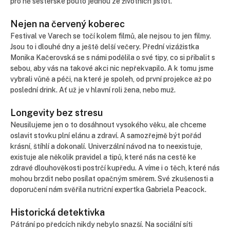
pro ně sesterské pouto jednou ze životních jistot.
Nejen na červený koberec
Festival ve Varech se točí kolem filmů, ale nejsou to jen filmy.
Jsou to i dlouhé dny a ještě delší večery. Přední vizážistka
Monika Kačerovská se s námi podělila o své tipy, co si přibalit s
sebou, aby vás na takové akci nic nepřekvapilo. A k tomu jsme
vybrali vůně a péči, na které je spoleh, od první projekce až po
poslední drink. Ať už je v hlavní roli žena, nebo muž.
Longevity bez stresu
Neusilujeme jen o to dosáhnout vysokého věku, ale chceme
oslavit stovku plní elánu a zdraví. A samozřejmě být pořád
krásní, štíhlí a dokonalí. Univerzální návod na to neexistuje,
existuje ale několik pravidel a tipů, které nás na cestě ke
zdravé dlouhověkosti postrčí kupředu. A víme i o těch, které nás
mohou brzdit nebo posílat opačným směrem. Své zkušenosti a
doporučení nám svěřila nutriční expertka Gabriela Peacock.
Historická detektivka
Pátrání po předcích nikdy nebylo snazší. Na sociální síti