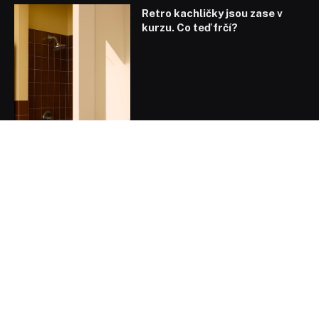
Retro kachličky jsou zase v
kurzu. Co teď frčí?
Letní barvy a odlesky