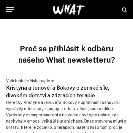
Proč se přihlásit k odběru
našeho What newsletteru?
V aktuálním čísle najdete:
Kristýna a Jenovéfa Bokovy o ženské síle,
divokém dětství a zázracích terapie
Herečky Kristýna a Jenovéfa Bokovy v upřímném rozhovoru
vyprávějí o tom, co je spojuje, i o tom, v čem jsou rozdílné.
Vyrůstaly v temperamentní a ne zcela obyčejné rodině, kde
nechyběly emoce, velká láska ani chaos. Dnes otevřeně mluví o
dětství, které je zocelilo, o terapiích, mateřství i o tom, proč je