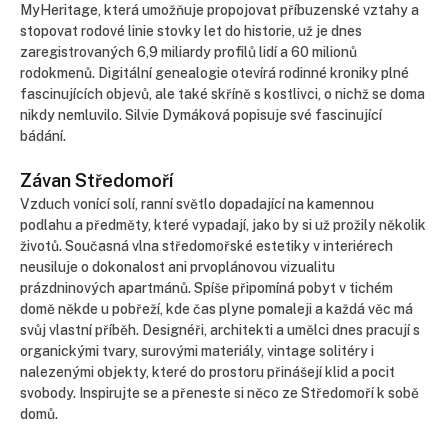
MyHeritage, která umožňuje propojovat příbuzenské vztahy a
stopovat rodové linie stovky let do historie, už je dnes
zaregistrovaných 6,9 miliardy profilů lidí a 60 milionů
rodokmenů. Digitální genealogie otevírá rodinné kroniky plné
fascinujících objevů, ale také skříně s kostlivci, o nichž se doma
nikdy nemluvilo. Silvie Dymáková popisuje své fascinující
bádání.
Závan Středomoří
Vzduch vonící solí, ranní světlo dopadající na kamennou
podlahu a předměty, které vypadají, jako by si už prožily několik
životů. Současná vlna středomořské estetiky v interiérech
neusiluje o dokonalost ani prvoplánovou vizualitu
prázdninových apartmánů. Spíše připomíná pobyt v tichém
domě někde u pobřeží, kde čas plyne pomaleji a každá věc má
svůj vlastní příběh. Designéři, architekti a umělci dnes pracují s
organickými tvary, surovými materiály, vintage solitéry i
nalezenými objekty, které do prostoru přinášejí klid a pocit
svobody. Inspirujte se a přeneste si něco ze Středomoří k sobě
domů.