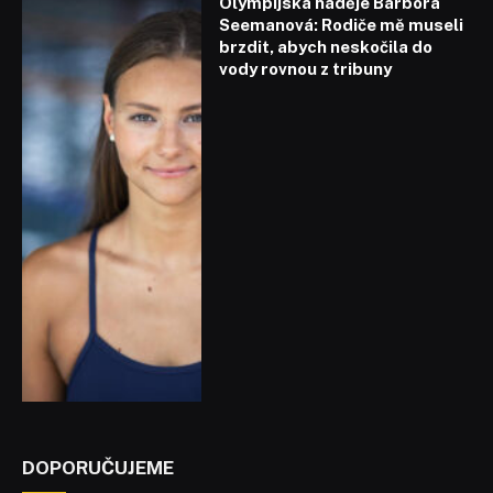
Olympijská naděje Barbora
Seemanová: Rodiče mě museli
brzdit, abych neskočila do
vody rovnou z tribuny
DOPORUČUJEME