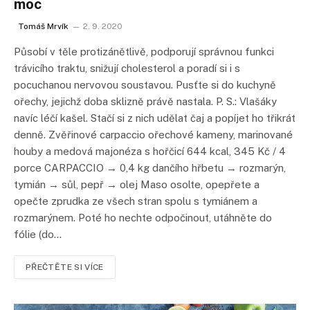
moc
Tomáš Mrvík
2. 9. 2020
Působí v těle protizánětlivě, podporují správnou funkci
trávicího traktu, snižují cholesterol a poradí si i s
pocuchanou nervovou soustavou. Pusťte si do kuchyně
ořechy, jejichž doba sklizně právě nastala. P. S.: Vlašáky
navíc léčí kašel. Stačí si z nich udělat čaj a popíjet ho třikrát
denně. Zvěřinové carpaccio ořechové kameny, marinované
houby a medová majonéza s hořčicí 644 kcal, 345 Kč / 4
porce CARPACCIO → 0,4 kg dančího hřbetu → rozmarýn,
tymián → sůl, pepř → olej Maso osolte, opepřete a
opečte zprudka ze všech stran spolu s tymiánem a
rozmarýnem. Poté ho nechte odpočinout, utáhněte do
fólie (do…
PŘEČTĚTE SI VÍCE