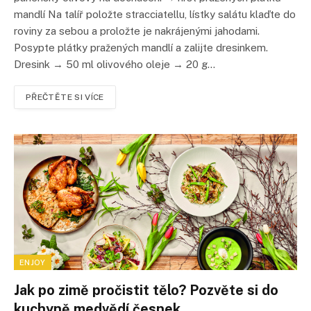
mandlí Na talíř položte stracciatellu, lístky salátu klaďte do
roviny za sebou a proložte je nakrájenými jahodami.
Posypte plátky pražených mandlí a zalijte dresinkem.
Dresink → 50 ml olivového oleje → 20 g…
PŘEČTĚTE SI VÍCE
ENJOY
Jak po zimě pročistit tělo? Pozvěte si do
kuchyně medvědí česnek