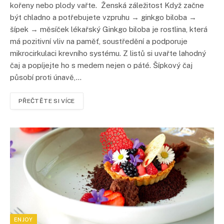
kořeny nebo plody vařte. Ženská záležitost Když začne
být chladno a potřebujete vzpruhu → ginkgo biloba →
šípek → měsíček lékařský Ginkgo biloba je rostlina, která
má pozitivní vliv na paměť, soustředění a podporuje
mikrocirkulaci krevního systému. Z listů si uvařte lahodný
čaj a popíjejte ho s medem nejen o páté. Šípkový čaj
působí proti únavě,…
PŘEČTĚTE SI VÍCE
ENJOY