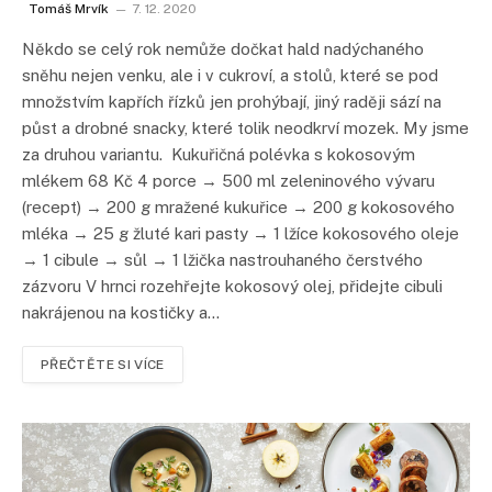
Tomáš Mrvík
7. 12. 2020
Někdo se celý rok nemůže dočkat hald nadýchaného
sněhu nejen venku, ale i v cukroví, a stolů, které se pod
množstvím kapřích řízků jen prohýbají, jiný raději sází na
půst a drobné snacky, které tolik neodkrví mozek. My jsme
za druhou variantu. Kukuřičná polévka s kokosovým
mlékem 68 Kč 4 porce → 500 ml zeleninového vývaru
(recept) → 200 g mražené kukuřice → 200 g kokosového
mléka → 25 g žluté kari pasty → 1 lžíce kokosového oleje
→ 1 cibule → sůl → 1 lžička nastrouhaného čerstvého
zázvoru V hrnci rozehřejte kokosový olej, přidejte cibuli
nakrájenou na kostičky a…
PŘEČTĚTE SI VÍCE