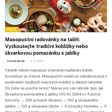
ENJOY
Masopustní radovánky na talíři:
Vyzkoušejte tradiční koblížky nebo
škvarkovou pomazánku s jablky
Tomáš Mrvík
3. 2. 2021
Fašank neboli masopust znamená maďarsky koblih.
Souvislost je zřejmá. Masopustní veselí se odedávna pojí s
podáváním sladkých mastných koblihů a dalších lahůdek.
Do čeho se pustíte letos? Máme pro vás několik tipů, jak
Škvarková pomazánka s jablky 145 Kč 3264 kJ 4 porce
Suroviny → 300 g husích škvarků → 150 g oloupaného
jablka → 130 g oloupané cibule → 4 stroužky česneku → 3