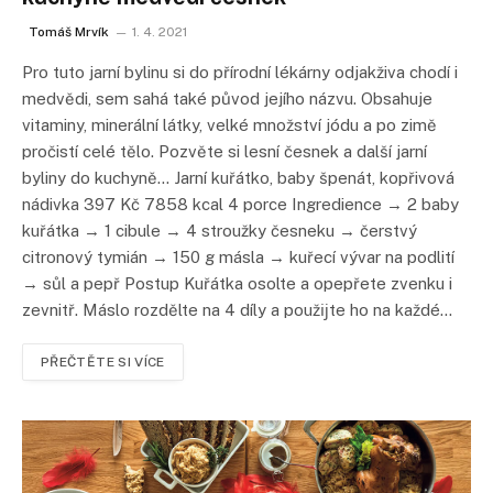
Tomáš Mrvík
1. 4. 2021
Pro tuto jarní bylinu si do přírodní lékárny odjakživa chodí i
medvědi, sem sahá také původ jejího názvu. Obsahuje
vitaminy, minerální látky, velké množství jódu a po zimě
pročistí celé tělo. Pozvěte si lesní česnek a další jarní
byliny do kuchyně… Jarní kuřátko, baby špenát, kopřivová
nádivka 397 Kč 7858 kcal 4 porce Ingredience → 2 baby
kuřátka → 1 cibule → 4 stroužky česneku → čerstvý
citronový tymián → 150 g másla → kuřecí vývar na podlití
→ sůl a pepř Postup Kuřátka osolte a opepřete zvenku i
zevnitř. Máslo rozdělte na 4 díly a použĳte ho na každé…
PŘEČTĚTE SI VÍCE