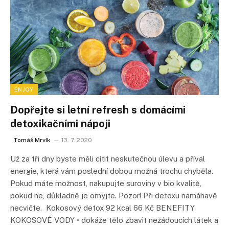
ENJOY
Dopřejte si letní refresh s domácími
detoxikačními nápoji
Tomáš Mrvík
13. 7. 2020
Už za tři dny byste měli cítit neskutečnou úlevu a příval
energie, která vám poslední dobou možná trochu chyběla.
Pokud máte možnost, nakupujte suroviny v bio kvalitě,
pokud ne, důkladně je omyjte. Pozor! Při detoxu namáhavě
necvičte. Kokosový detox 92 kcal 66 Kč BENEFITY
KOKOSOVÉ VODY • dokáže tělo zbavit nežádoucích látek a