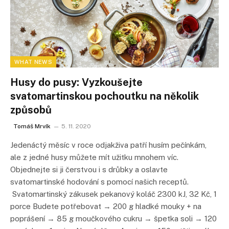
WHAT NEWS
Husy do pusy: Vyzkoušejte
svatomartinskou pochoutku na několik
způsobů
Tomáš Mrvík
5. 11. 2020
Jedenáctý měsíc v roce odjakživa patří husím pečínkám,
ale z jedné husy můžete mít užitku mnohem víc.
Objednejte si ji čerstvou i s drůbky a oslavte
svatomartinské hodování s pomocí našich receptů.
Svatomartinský zákusek pekanový koláč 2300 kJ, 32 Kč, 1
porce Budete potřebovat → 200 g hladké mouky + na
poprášení → 85 g moučkového cukru → špetka soli → 120