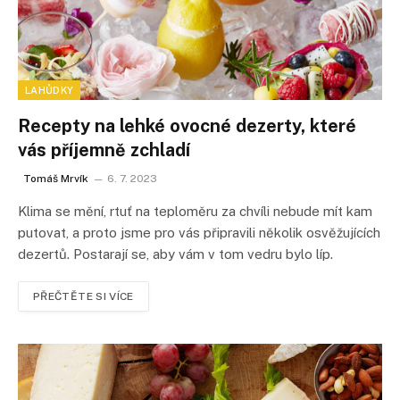
LAHŮDKY
Recepty na lehké ovocné dezerty, které
vás příjemně zchladí
Tomáš Mrvík
6. 7. 2023
Klima se mění, rtuť na teploměru za chvíli nebude mít kam
putovat, a proto jsme pro vás připravili několik osvěžujících
dezertů. Postarají se, aby vám v tom vedru bylo líp.
PŘEČTĚTE SI VÍCE