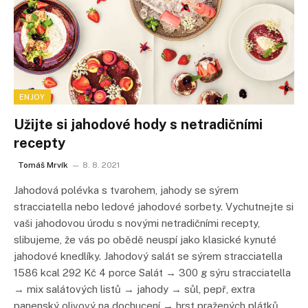
ENJOY
Užijte si jahodové hody s netradičními
recepty
Tomáš Mrvík
8. 8. 2021
Jahodová polévka s tvarohem, jahody se sýrem
stracciatella nebo ledové jahodové sorbety. Vychutnejte si
vaši jahodovou úrodu s novými netradičními recepty,
slibujeme, že vás po obědě neuspí jako klasické kynuté
jahodové knedlíky. Jahodový salát se sýrem stracciatella
1586 kcal 292 Kč 4 porce Salát → 300 g sýru stracciatella
→ mix salátových listů → jahody → sůl, pepř, extra
panenský olivový na dochucení → hrst pražených plátků