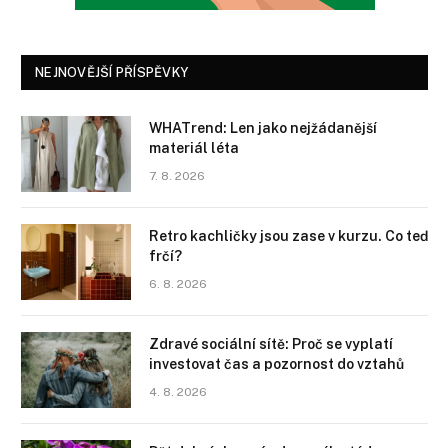
NEJNOVĚJŠÍ PŘÍSPĚVKY
WHATrend: Len jako nejžádanější
materiál léta
7. 8. 2026
Retro kachličky jsou zase v kurzu. Co teď
frčí?
6. 8. 2026
Zdravé sociální sítě: Proč se vyplatí
investovat čas a pozornost do vztahů
4. 8. 2026