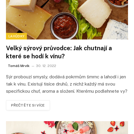
LAHŮDKY
Velký sýrový průvodce: Jak chutnají a
které se hodí k vínu?
Tomáš Mrvík
30. 12. 2022
Sýr probouzí smysly, dodává pokrmům šmrnc a lahodí i jen
tak k vínu. Existují tisíce druhů, z nichž každý má svou
specifickou chuť, aroma a složení. Kterému podlehnete vy?
PŘEČTĚTE SI VÍCE