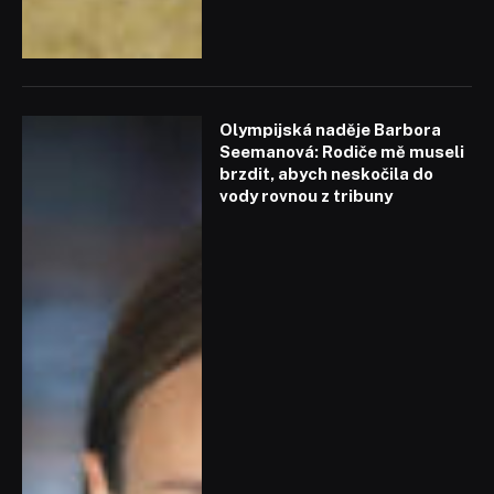
Olympijská naděje Barbora
Seemanová: Rodiče mě museli
brzdit, abych neskočila do
vody rovnou z tribuny