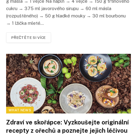
g másla → 1 vejce Na náplň → 4 vejce → 150 g třtinového
cukru → 375 ml javorového sirupu → 60 ml másla
(rozpuštěného) → 50 g hladké mouky → 30 ml bourbonu
→ 1 lžička mleté…
PŘEČTĚTE SI VÍCE
WHAT NEWS
Zdraví ve skořápce: Vyzkoušejte originální
recepty z ořechů a poznejte jejich léčivou