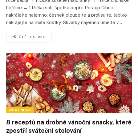
lžíce sádla → 1 lžička sušené majoránky → 1 lžíce dijonské
hořčice → 1 lžička soli, špetka pepře Postup Cibuli
nakrájejte najemno, česnek oloupejte a prolisujte. Jablko
nakrájejte na malé kostky. Škvarky najemno umelte v…
PŘEČTĚTE SI VÍCE
WHAT NEWS
8 receptů na drobné vánoční snacky, které
zpestří sváteční stolování