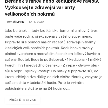
Beránek s mrkví nebo kedlubnové ravioly.
Vyzkoušejte zdravější varianty
velikonočních pokrmů
Tomáš Mrvík
10. 4. 2020
Jako beránek … tedy krotká jako tento mírumilovný tvor,
bude vaše rodina, překvapená z vašeho super menu.
Připravte si s pomocí našich receptů zdravější varianty
klasických velikonočních pokrmů. Kedlubnové ravioly
plněné tvarohem s medvědím česnekem, bílkový kaviár a
sušený žloutek Budete potřebovat: • 1 kedlubna • 1 měkký
tvaroh • hrst medvědího česneku • 2 vejce • olivový olej •
sůl a pepř • bylinky Postup: Do misky si připravte sůl, do
které udělejte dva důlky, do nich vložte žloutky, zasypte je
solí a nechte v lednici 24 hodin. Poté je vyjměte,
opláchněte a vložte je na 24 hodin do…
PŘEČTĚTE SI VÍCE