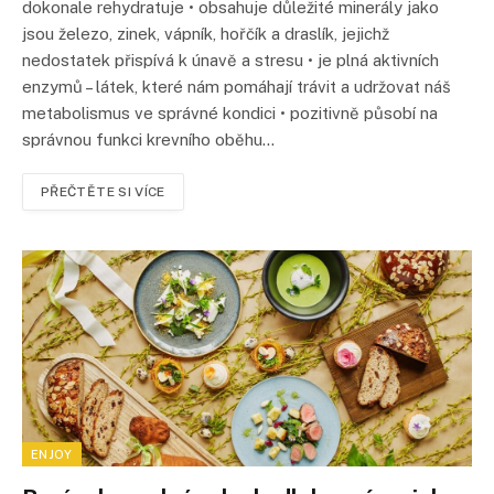
dokonale rehydratuje • obsahuje důležité minerály jako
jsou železo, zinek, vápník, hořčík a draslík, jejichž
nedostatek přispívá k únavě a stresu • je plná aktivních
enzymů – látek, které nám pomáhají trávit a udržovat náš
metabolismus ve správné kondici • pozitivně působí na
správnou funkci krevního oběhu…
PŘEČTĚTE SI VÍCE
ENJOY