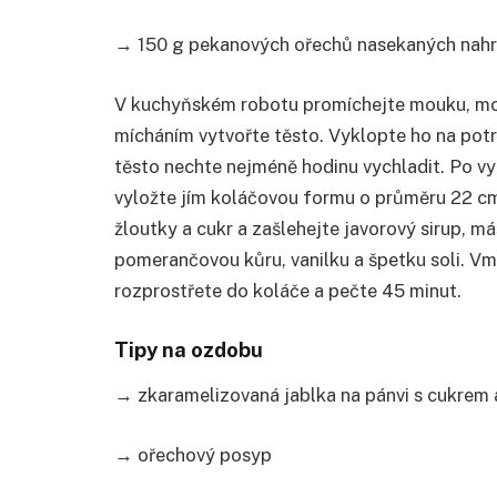
→ 150 g pekanových ořechů nasekaných nah
V kuchyňském robotu promíchejte mouku, mouč
mícháním vytvořte těsto. Vyklopte ho na potra
těsto nechte nejméně hodinu vychladit. Po vy
vyložte jím koláčovou formu o průměru 22 cm.
žloutky a cukr a zašlehejte javorový sirup, má
pomerančovou kůru, vanilku a špetku soli. V
rozprostřete do koláče a pečte 45 minut.
Tipy na ozdobu
→ zkaramelizovaná jablka na pánvi s cukrem
→ ořechový posyp