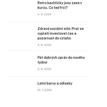
Retro kachličky jsou zase v
kurzu. Co teď frčí?
6. 8. 2026
Zdravé sociální sítě: Proč se
vyplatí investovat čas a
pozornost do vztahů
4. 8. 2026
Pět dobrých zpráv do nového
týdne
3. 8. 2026
Letní barvy a odlesky
31. 7. 2026