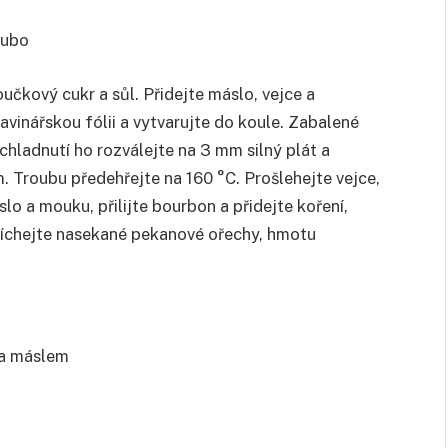
rubo
kový cukr a sůl. Přidejte máslo, vejce a
vinářskou fólii a vytvarujte do koule. Zabalené
chladnutí ho rozválejte na 3 mm silný plát a
 Troubu předehřejte na 160 °C. Prošlehejte vejce,
slo a mouku, přilijte bourbon a přidejte koření,
míchejte nasekané pekanové ořechy, hmotu
 a máslem