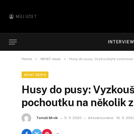
MŮJ ÚČET
INTERVIE
»
»
Home
WHAT news
Husy do pusy: Vyzkoušejte svatomar
WHAT NEWS
Husy do pusy: Vyzkouš
pochoutku na několik 
Tomáš Mrvík
5. 11. 2020
Aktualizováno:
16. 11. 202