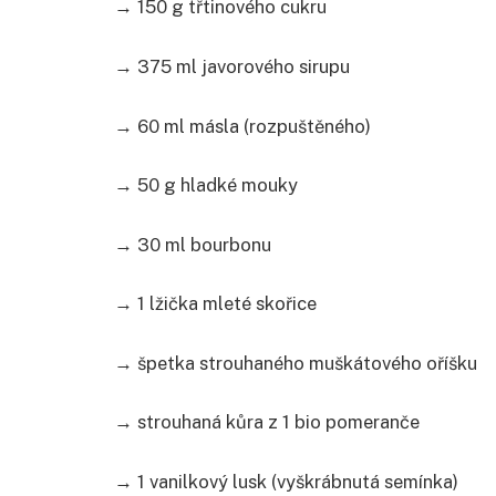
→ 150 g třtinového cukru
→ 375 ml javorového sirupu
→ 60 ml másla (rozpuštěného)
→ 50 g hladké mouky
→ 30 ml bourbonu
→ 1 lžička mleté skořice
→ špetka strouhaného muškátového oříšku
→ strouhaná kůra z 1 bio pomeranče
→ 1 vanilkový lusk (vyškrábnutá semínka)