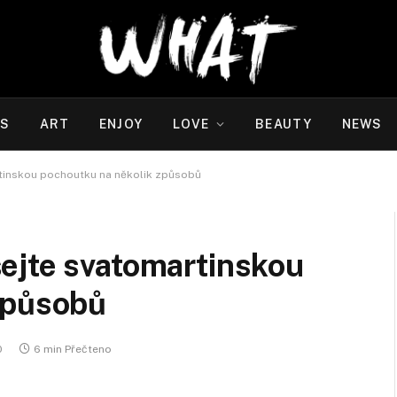
WS
ART
ENJOY
LOVE
BEAUTY
NEWS
tinskou pochoutku na několik způsobů
ejte svatomartinskou
způsobů
0
6 min Přečteno