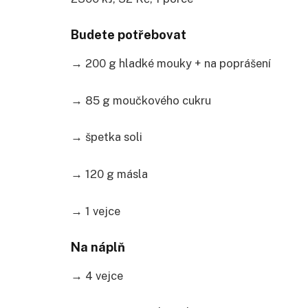
Budete potřebovat
→ 200 g hladké mouky + na poprášení
→ 85 g moučkového cukru
→ špetka soli
→ 120 g másla
→ 1 vejce
Na náplň
→ 4 vejce