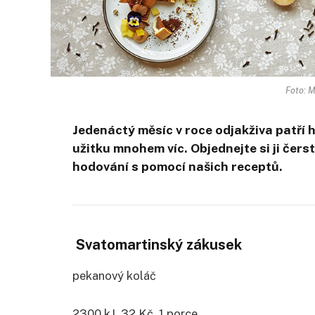
Foto: M
Jedenáctý měsíc v roce odjakživa patří 
užitku mnohem víc. Objednejte si ji čers
hodování s pomocí našich receptů.
Svatomartinský zákusek
pekanový koláč
2300 kJ, 32 Kč, 1 porce