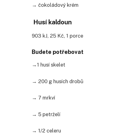
→ čokoládový krém
Husí kaldoun
903 kJ, 25 Kč, 1 porce
Budete potřebovat
→1 husí skelet
→ 200 g husích drobů
→ 7 mrkví
→ 5 petrželí
→ 1/2 celeru