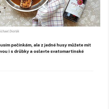
ichael Dvořák
husím pečínkám, ale z jedné husy můžete mít
tvou i s drůbky a oslavte svatomartinské