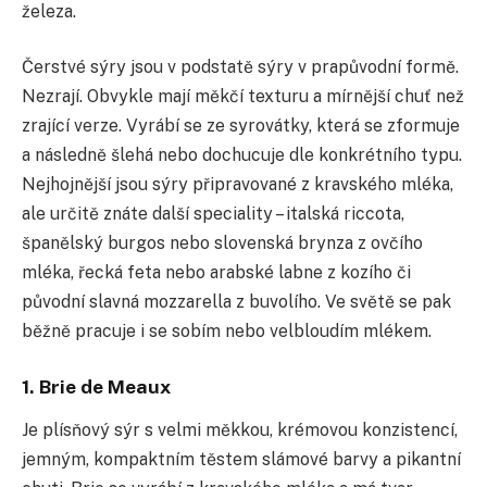
železa.
Čerstvé sýry jsou v podstatě sýry v prapůvodní formě.
Nezrají. Obvykle mají měkčí texturu a mírnější chuť než
zrající verze. Vyrábí se ze syrovátky, která se zformuje
a následně šlehá nebo dochucuje dle konkrétního typu.
Nejhojnější jsou sýry připravované z kravského mléka,
ale určitě znáte další speciality – italská riccota,
španělský burgos nebo slovenská brynza z ovčího
mléka, řecká feta nebo arabské labne z kozího či
původní slavná mozzarella z buvolího. Ve světě se pak
běžně pracuje i se sobím nebo velbloudím mlékem.
1. Brie de Meaux
Je plísňový sýr s velmi měkkou, krémovou konzistencí,
jemným, kompaktním těstem slámové barvy a pikantní