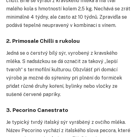
chuti. Brie se vyrábí z kravského mléka a má tvar
malého kola s hmotností kolem 2,5 kg. Nechává se zrát
minimálně 4 týdny, ale často až 10 týdnů. Zpravidla se
podává tepelně neupravený v kombinaci s vínem.
2. Primosale Chilli s rukolou
Jedná se o čerstvý bílý sýr, vyrobený z kravského
mléka. S nadsázkou se dá označit za takový „lepší
tvaroh“ s termofilní kulturou. Obzvlášť při domácí
výrobě je možné do sýřeniny při plnění do formiček
přidat různé druhy koření, bylinky nebo vločky ze
sušené červené papriky.
3. Pecorino Canestrato
Je typický tvrdý italský sýr vyráběný z ovčího mléka.
Název Pecorino vychází z italského slova pecora, které