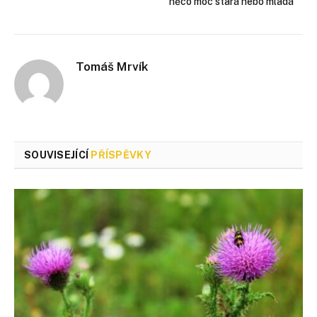
něco moc stará nebo mladá
Tomáš Mrvík
SOUVISEJÍCÍ
PŘÍSPĚVKY