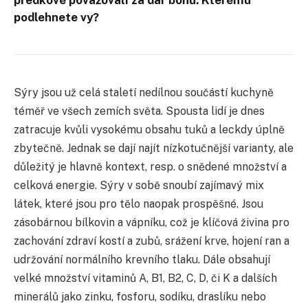
podlehnete vy?
Sýry jsou už celá staletí nedílnou součástí kuchyně
téměř ve všech zemích světa. Spousta lidí je dnes
zatracuje kvůli vysokému obsahu tuků a leckdy úplně
zbytečně. Jednak se dají najít nízkotučnější varianty, ale
důležitý je hlavně kontext, resp. o snědené množství a
celková energie. Sýry v sobě snoubí zajímavý mix
látek, které jsou pro tělo naopak prospěšné. Jsou
zásobárnou bílkovin a vápníku, což je klíčová živina pro
zachování zdraví kostí a zubů, srážení krve, hojení ran a
udržování normálního krevního tlaku. Dále obsahují
velké množství vitaminů A, B1, B2, C, D, či K a dalších
minerálů jako zinku, fosforu, sodíku, draslíku nebo