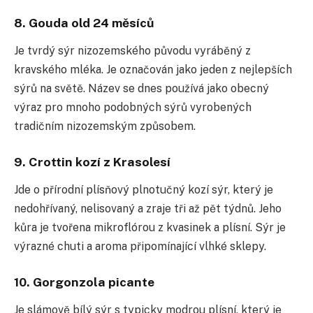
8. Gouda old 24 měsíců
Je tvrdý sýr nizozemského původu vyráběný z
kravského mléka. Je označován jako jeden z nejlepších
sýrů na světě. Název se dnes používá jako obecný
výraz pro mnoho podobných sýrů vyrobených
tradičním nizozemským způsobem.
9. Crottin kozí z Krasolesí
Jde o přírodní plísňový plnotučný kozí sýr, který je
nedohřívaný, nelisovaný a zraje tři až pět týdnů. Jeho
kůra je tvořena mikroflórou z kvasinek a plísní. Sýr je
výrazné chuti a aroma připomínající vlhké sklepy.
10. Gorgonzola picante
Je slámově bílý sýr s typicky modrou plísní, který je