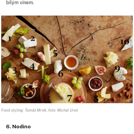
bílým vínem.
Food styling: Tomáš Mrvík, foto: Michal Ureš
6. Nodino