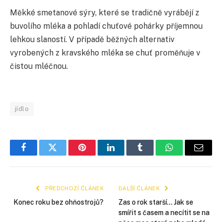
Měkké smetanové sýry, které se tradičně vyrábějí z
buvolího mléka a pohladí chuťové pohárky příjemnou
lehkou slaností. V případě běžných alternativ
vyrobených z kravského mléka se chuť proměňuje v
čistou mléčnou.
jídlo
Facebook
Twitter
Pinterest
LinkedIn
Tumblr
WhatsApp
E-
mail
PŘEDCHOZÍ ČLÁNEK
DALŠÍ ČLÁNEK
Konec roku bez ohňostrojů?
Zas o rok starší… Jak se
smířit s časem a necítit se na