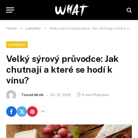
»
»
Home
Lahůdky
Velký sýrový průvodce: Jak chutnají a které se hodí k vínu?
LAHŮDKY
Velký sýrový průvodce: Jak
chutnají a které se hodí k
vínu?
Tomáš Mrvík
30. 12. 2022
5 min Přečteno