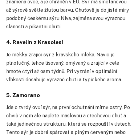
znamená ovce, a je chráněn v EU. Sýr má smetanovou
až sýrově světle žlutou barvu. Chuťově je do jisté míry
podobný českému sýru Niva, zejména svou výraznou
slaností a pikantní chutí.
4. Ravelin z Krasolesí
Je měkký zrající sýr z kravského mléka. Navíc je
plnotučný, lehce lisovaný, omývaný a zrající v celé
hmotě čtyři až osm týdnů. Při vyzrání v optimální
vlhkosti dosahuje výrazné chuti a typického aroma.
5. Zamorano
Jde o tvrdý ovčí sýr, na první ochutnání mírně ostrý. Po
chvíli v něm ale najdete máslovou a ořechovou chuť a
také jedinečnou strukturu, která se rozpouští v ústech.
Tento sýr je dobré spárovat s plným červeným nebo