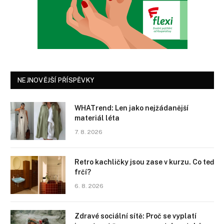
NEJNOVĚJŠÍ PŘÍSPĚVKY
WHATrend: Len jako nejžádanější
materiál léta
7. 8. 2026
Retro kachličky jsou zase v kurzu. Co teď
frčí?
6. 8. 2026
Zdravé sociální sítě: Proč se vyplatí