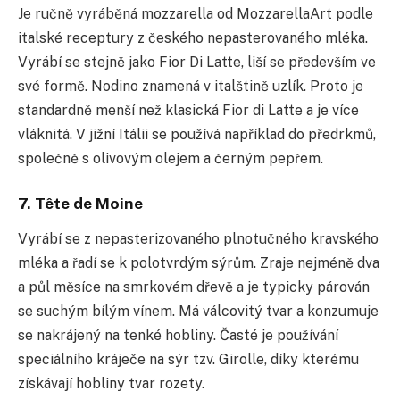
Je ručně vyráběná mozzarella od MozzarellaArt podle
italské receptury z českého nepasterovaného mléka.
Vyrábí se stejně jako Fior Di Latte, liší se především ve
své formě. Nodino znamená v italštině uzlík. Proto je
standardně menší než klasická Fior di Latte a je více
vláknitá. V jižní Itálii se používá například do předrkmů,
společně s olivovým olejem a černým pepřem.
7. Tête de Moine
Vyrábí se z nepasterizovaného plnotučného kravského
mléka a řadí se k polotvrdým sýrům. Zraje nejméně dva
a půl měsíce na smrkovém dřevě a je typicky párován
se suchým bílým vínem. Má válcovitý tvar a konzumuje
se nakrájený na tenké hobliny. Časté je používání
speciálního kráječe na sýr tzv. Girolle, díky kterému
získávají hobliny tvar rozety.