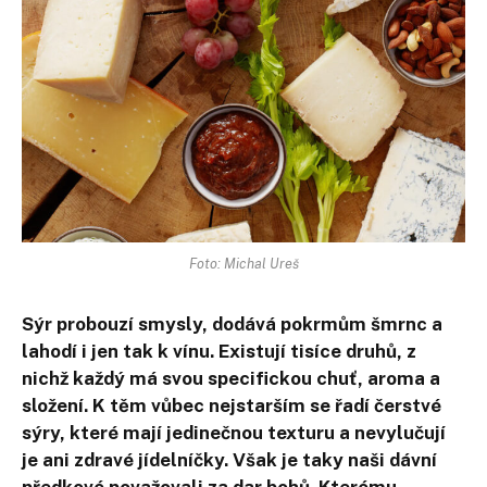
Foto: Michal Ureš
Sýr probouzí smysly, dodává pokrmům šmrnc a
lahodí i jen tak k vínu. Existují tisíce druhů, z
nichž každý má svou specifickou chuť, aroma a
složení. K těm vůbec nejstarším se řadí čerstvé
sýry, které mají jedinečnou texturu a nevylučují
je ani zdravé jídelníčky. Však je taky naši dávní
předkové považovali za dar bohů. Kterému