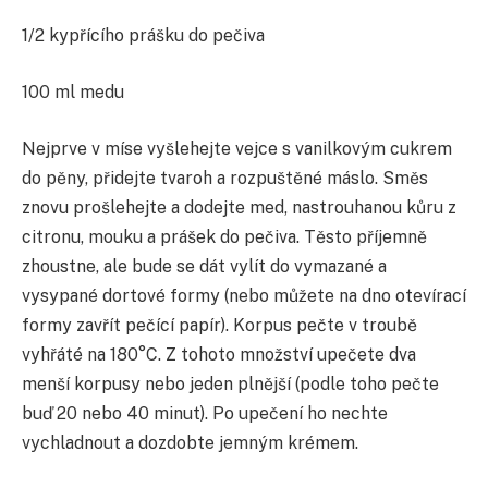
1/2 kypřícího prášku do pečiva
100 ml medu
Nejprve v míse vyšlehejte vejce s vanilkovým cukrem
do pěny, přidejte tvaroh a rozpuštěné máslo. Směs
znovu prošlehejte a dodejte med, nastrouhanou kůru z
citronu, mouku a prášek do pečiva. Těsto příjemně
zhoustne, ale bude se dát vylít do vymazané a
vysypané dortové formy (nebo můžete na dno otevírací
formy zavřít pečící papír). Korpus pečte v troubě
vyhřáté na 180°C. Z tohoto množství upečete dva
menší korpusy nebo jeden plnější (podle toho pečte
buď 20 nebo 40 minut). Po upečení ho nechte
vychladnout a dozdobte jemným krémem.