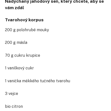
Nadýchaný jahodový sen,
který chcete, aby se
vám zdál
Tvarohový korpus
200 g polohrubé mouky
200 g másla
70 g cukru krupice
1 vanilkový cukr
1 vanička měkkého tučného tvarohu
3 vejce
bio citron