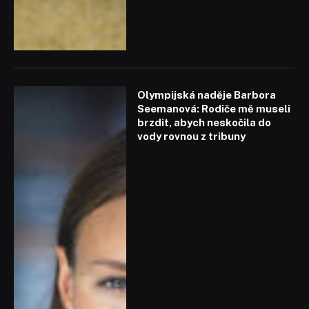
Olympijská naděje Barbora
Seemanová: Rodiče mě museli
brzdit, abych neskočila do
vody rovnou z tribuny