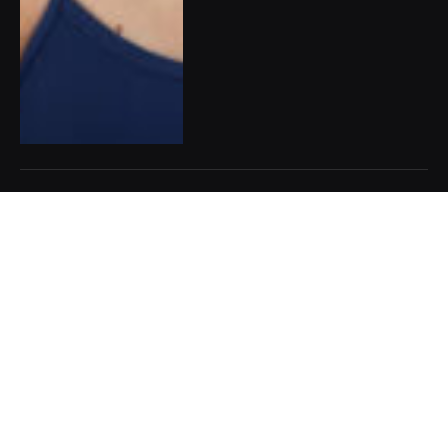
Pět dobrých zpráv do nového
týdne