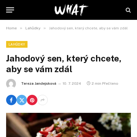
»
»
Home
Lahůdky
Jahodový sen, který chcete, aby se vám zdál
LAHŮDKY
Jahodový sen, který chcete,
aby se vám zdál
Tereza Jandejsková
10. 7. 2024
2 min Přečteno