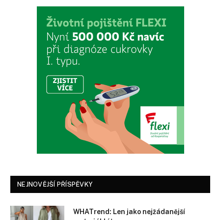
NEJNOVĚJŠÍ PŘÍSPĚVKY
WHATrend: Len jako nejžádanější