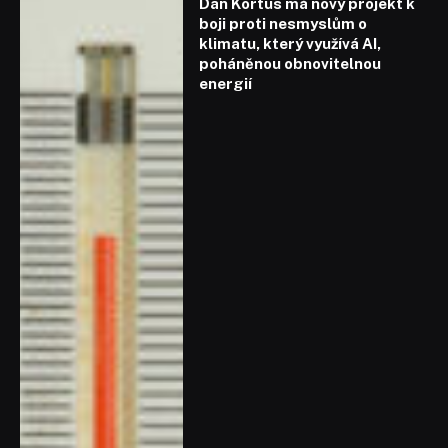
Dan Kortus má nový projekt k
boji proti nesmyslům o
klimatu, který využívá AI,
poháněnou obnovitelnou
energií