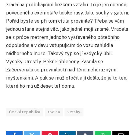
zrada na probíhajícím hezkém vztahu. To je jen ocenění
povedeného exempláře lidské rasy. Jako sochy v galerii.
Pořád byste se při tom cítila provinile? Třeba se vám
jednou stane stejná věc, jako jedné mojí známé. Vracela
se z práce metrem jednoho vyšťaveného pátečního
odpoledne a v davu vstupujícím do vozu zahlédla
nádherného muže. Takový typ se jí vždycky líbil.
Vysoký. Urostlý. Pěkně oblečený. Zasnila se.
Začervenala se provinilostí nad těmi nehoráznými
myšlenkami. A pak se muž otočil a jí došlo, že je to ten,
které ho má už deset let doma.
Česká republika
rodina
vztahy