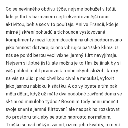
Co se nevinného obdivu týče, nejsme bohužel v Itálii,
kde je flirt s barmanem nejfrekventovanější ranní
aktivitou, běh a sex v to počítaje. Ani ve Francii, kde je
mírné jiskření pohledů a tichounce vyslovované
komplimenty mezi kolemjdoucími na ulici podporováno
jako činnost dotvářející ono vibrující pařížské klima. U
nás se pořád berou věci vážně, jemný flirt nevyjímaje.
Nejsem si úplně jistá, ale možná je to tím, že jinak by si
váš pohled mohl pracovník technických služeb, který
na vás na ulici před chvilkou civěl a mňoukal, vyložit
jako jasnou nabídku k sňatku. A co vy byste s tím pak
měla dělat, když už máte dva podobné zavřené doma ve
skříni od minulého týdne? Řešením tedy není umenšit
svoje snění a jemné flirtování, ale naopak ho rozšiřovat
do prostoru tak, aby se stalo naprosto normálním.
Trošku se nad někým zasnít, uznat jeho kvality, to není