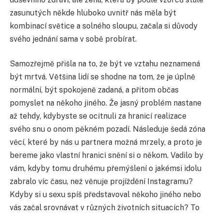
zasunutých někde hluboko uvnitř nás měla být
kombinací světice a solného sloupu, začala si důvody
svého jednání sama v sobě probírat.
Samozřejmě přišla na to, že být ve vztahu neznamená
být mrtvá. Většina lidí se shodne na tom, že je úplně
normální, být spokojeně zadaná, a přitom občas
pomyslet na někoho jiného. Že jasný problém nastane
až tehdy, kdybyste se ocitnuli za hranicí realizace
svého snu o onom pěkném pozadí. Následuje šedá zóna
věcí, které by nás u partnera možná mrzely, a proto je
bereme jako vlastní hranici snění si o někom. Vadilo by
vám, kdyby tomu druhému přemýšlení o jakémsi idolu
zabralo víc času, než věnuje projíždění Instagramu?
Kdyby si u sexu spíš představoval někoho jiného nebo
vás začal srovnávat v různých životních situacích? To