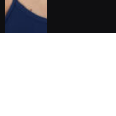
Pět dobrých zpráv do nového
týdne