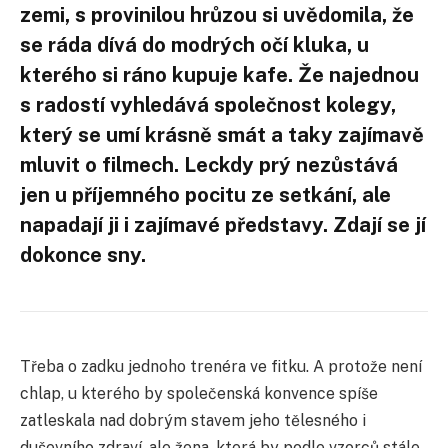
zemi, s provinilou hrůzou si uvědomila, že
se ráda dívá do modrých očí kluka, u
kterého si ráno kupuje kafe. Že najednou
s radostí vyhledává společnost kolegy,
který se umí krásně smát a taky zajímavě
mluvit o filmech. Leckdy prý nezůstává
jen u příjemného pocitu ze setkání, ale
napadají ji i zajímavé představy. Zdají se jí
dokonce sny.
Třeba o zadku jednoho trenéra ve fitku. A protože není
chlap, u kterého by společenská konvence spíše
zatleskala nad dobrým stavem jeho tělesného i
duševního zdraví, ale žena, která by podle vzorců stále