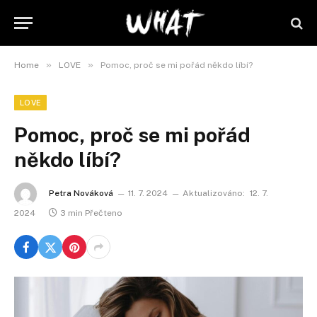
»
»
Home
LOVE
Pomoc, proč se mi pořád někdo líbí?
LOVE
Pomoc, proč se mi pořád
někdo líbí?
Petra Nováková
11. 7. 2024
Aktualizováno:
12. 7.
2024
3 min Přečteno