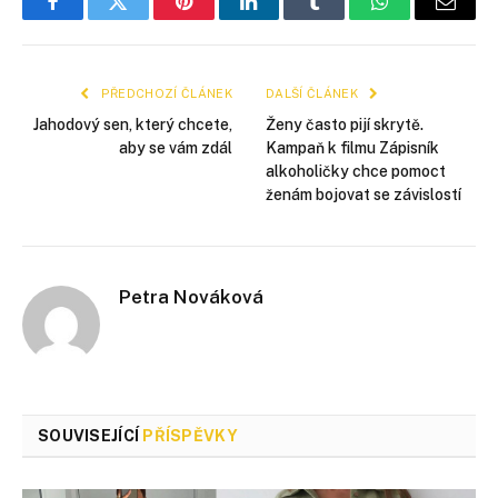
Facebook
Twitter
Pinterest
LinkedIn
Tumblr
WhatsApp
E-
mail
PŘEDCHOZÍ ČLÁNEK
DALŠÍ ČLÁNEK
Jahodový sen, který chcete,
Ženy často pijí skrytě.
aby se vám zdál
Kampaň k filmu Zápisník
alkoholičky chce pomoct
ženám bojovat se závislostí
Petra Nováková
SOUVISEJÍCÍ
PŘÍSPĚVKY