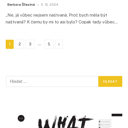
Barbora Šťastná
5. 12. 2024
„Ne, já vůbec nejsem naštvaná. Proč bych měla být
naštvaná? K čemu by mi to asi bylo? Copak tady vůbec…
…
Další
1
2
3
5