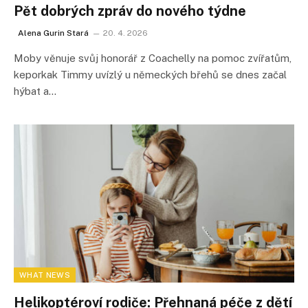
Pět dobrých zpráv do nového týdne
Alena Gurin Stará
20. 4. 2026
Moby věnuje svůj honorář z Coachelly na pomoc zvířatům,
keporkak Timmy uvízlý u německých břehů se dnes začal
hýbat a…
WHAT NEWS
Helikoptéroví rodiče: Přehnaná péče z dětí