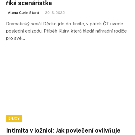
říká scenáristka
Alena Gurin Stará
20. 3. 2025
Dramatický seriál Děcko jde do finále, v pátek ČT uvede
poslední epizodu. Příběh Kláry, která hledá náhradní rodiče
pro své…
ENJOY
Intimita v ložnici: Jak povlečení ovlivňuje