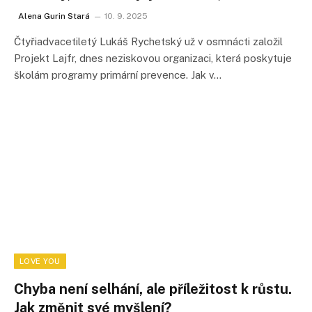
Alena Gurin Stará
10. 9. 2025
Čtyřiadvacetiletý Lukáš Rychetský už v osmnácti založil
Projekt Lajfr, dnes neziskovou organizaci, která poskytuje
školám programy primární prevence. Jak v…
LOVE YOU
Chyba není selhání, ale příležitost k růstu.
Jak změnit své myšlení?