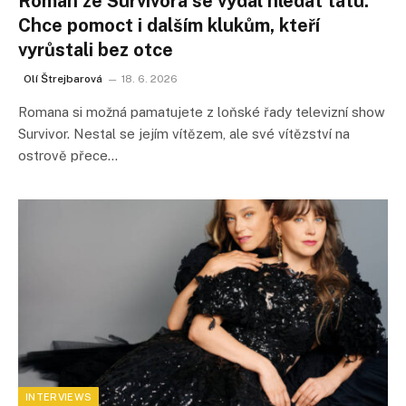
Roman ze Survivora se vydal hledat tátu.
Chce pomoct i dalším klukům, kteří
vyrůstali bez otce
Olí Štrejbarová
18. 6. 2026
Romana si možná pamatujete z loňské řady televizní show
Survivor. Nestal se jejím vítězem, ale své vítězství na
ostrově přece…
INTERVIEWS