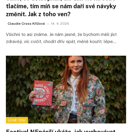
tlačíme, tím míň se nám daří své návyky
změnit. Jak z toho ven?
Claudie Cross Křížová
14. 4. 2026
Všichni to asi známe. Je nám jasné, že bychom měli jíst
zdravěji, víc cvičit, chodit dřív spát, méně kouřit, lépe…
LOVE YOU
Festival NEnásilí ukáže, jak vychovávat