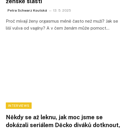
ženské slasti
Petra Schwarz Koutská
13. 5. 2025
Proč mívají ženy orgasmus méně často než muži? Jak se
liší vulva od vagíny? A v čem ženám může pomoct…
INTERVIEWS
Někdy se až leknu, jak moc jsme se
dokázali seriálem Děcko diváků dotknout,