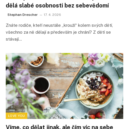
dělá slabé osobnosti bez sebevědomí
Stephan Drescher
17. 4. 2026
Znáte rodiče, kteří neustále „krouží“ kolem svých dětí,
všechno za ně dělají a především je chrání? Z dětí se
stávají…
LOVE YOU
Víme, co dělat jinak, ale čím víc na sebe