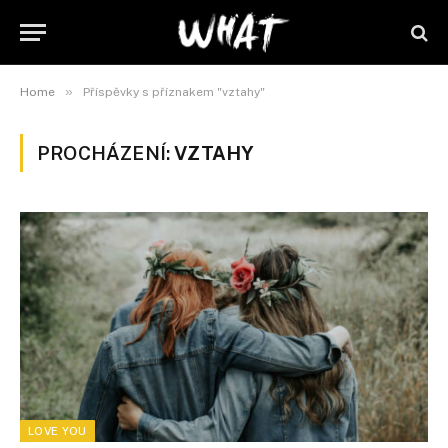
»
Home
Příspěvky s příznakem "vztahy"
PROCHÁZENÍ:
VZTAHY
LOVE YOU