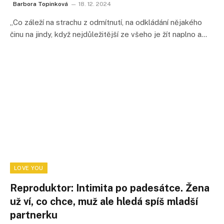
Barbora Topinková
18. 12. 2024
„Co záleží na strachu z odmítnutí, na odkládání nějakého
činu na jindy, když nejdůležitější ze všeho je žít naplno a…
LOVE YOU
Reproduktor: Intimita po padesátce. Žena
už ví, co chce, muž ale hledá spíš mladší
partnerku