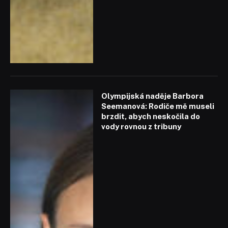
Olympijská naděje Barbora
Seemanová: Rodiče mě museli
brzdit, abych neskočila do
vody rovnou z tribuny