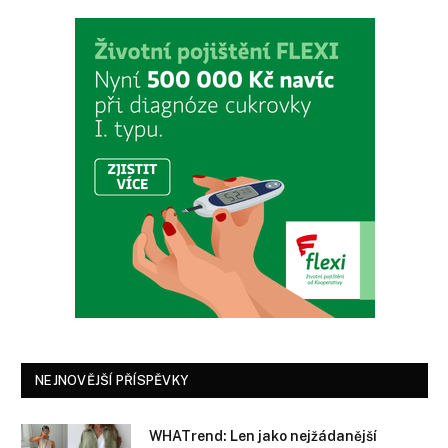
NEJNOVĚJŠÍ PŘÍSPĚVKY
WHATrend: Len jako nejžádanější