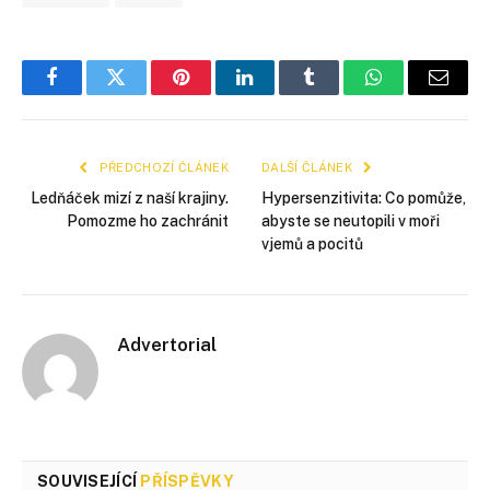
Facebook
Twitter
Pinterest
LinkedIn
Tumblr
WhatsApp
E-
mail
PŘEDCHOZÍ ČLÁNEK
DALŠÍ ČLÁNEK
Ledňáček mizí z naší krajiny.
Hypersenzitivita: Co pomůže,
Pomozme ho zachránit
abyste se neutopili v moři
vjemů a pocitů
Advertorial
SOUVISEJÍCÍ
PŘÍSPĚVKY