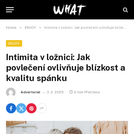
»
»
Home
ENJOY
Intimita v ložnici: Jak povlečení ovlivňuje blízkost a kvalitu spánku
ENJOY
Intimita v ložnici: Jak
povlečení ovlivňuje blízkost a
kvalitu spánku
Advertorial
3. 2. 2025
2 min Přečteno