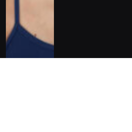
Zpověď Barbory Chuecos:
Synův autismus jsem se
naučila vnímat jako dar