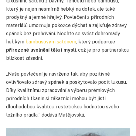
luxusního saténu z bavlny, Tencelu nebo bambusu,
který je nejen nesmírně hebký na dotek, ale také
prodyšný a jemně hřejivý. Povlečení z přírodních
materiálů umožňuje pokožce dýchat a zajišťuje zdravý
spánek bez přehřívání. Nechte se svést dohromady
hebkým
bambusovým saténem
, který podporuje
přirozené uvolnění těla i mysli
, což je pro partnerskou
blízkost zásadní.
„Naše povlečení je navrženo tak, aby pozitivně
ovlivňovalo zdravý spánek a poskytovalo pocit luxusu.
Díky kvalitnímu zpracování a výběru prémiových
přírodních tkanin si zákazníci mohou být jisti
dlouhodobou kvalitou i estetickou hodnotou svého
ložního prádla,“ dodává Matějovská.