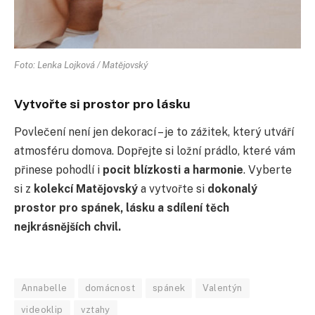
Foto: Lenka Lojková / Matějovský
Vytvořte si prostor pro lásku
Povlečení není jen dekorací – je to zážitek, který utváří
atmosféru domova. Dopřejte si ložní prádlo, které vám
přinese pohodlí i
pocit blízkosti a harmonie
. Vyberte
si z
kolekcí Matějovský
a vytvořte si
dokonalý
prostor pro spánek, lásku a sdílení těch
nejkrásnějších chvil.
Annabelle
domácnost
spánek
Valentýn
videoklip
vztahy