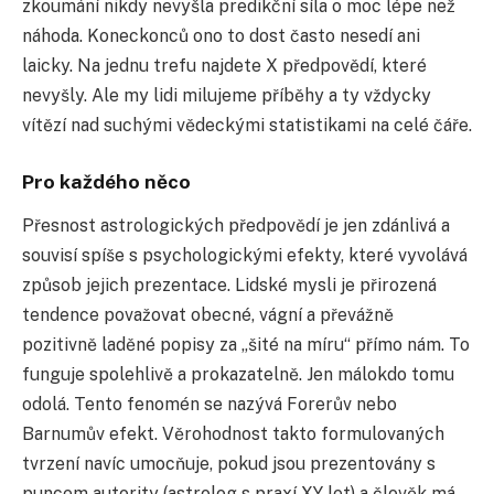
zkoumání nikdy nevyšla predikční síla o moc lépe než
náhoda. Koneckonců ono to dost často nesedí ani
laicky. Na jednu trefu najdete X předpovědí, které
nevyšly. Ale my lidi milujeme příběhy a ty vždycky
vítězí nad suchými vědeckými statistikami na celé čáře.
Pro každého něco
Přesnost astrologických předpovědí je jen zdánlivá a
souvisí spíše s psychologickými efekty, které vyvolává
způsob jejich prezentace. Lidské mysli je přirozená
tendence považovat obecné, vágní a převážně
pozitivně laděné popisy za „šité na míru“ přímo nám. To
funguje spolehlivě a prokazatelně. Jen málokdo tomu
odolá. Tento fenomén se nazývá Forerův nebo
Barnumův efekt. Věrohodnost takto formulovaných
tvrzení navíc umocňuje, pokud jsou prezentovány s
puncem autority (astrolog s praxí XY let) a člověk má