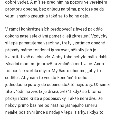
dobré vědět. A mít se před ním na pozoru ve veřejném
prostoru obecně, bez ohledu na téma, protože se dá
velmi snadno zneužít a také se to hojně děje.
V rámci konkrétnějších předpovědí z hvězd pak dílo
dokoná naše selektivní paměť a její zkreslení. Vždycky
si lépe pamatujeme všechny „trefy“, zatímco opačné
případy máme tendenci ignorovat, ačkoliv jich je
kvantitativně daleko víc. A aby toho nebylo málo, další
zásadní moment je právě ta zmíněná motivace. Aneb
tonoucí se stébla chytá. My často chceme, „aby to
sedělo“. Aby nám to vneslo konečně trochu
jednoduché jistoty do oceánu složité nejistoty. Už sama
tíha všedního života je drsná, zvlášť když se k tomu
přidají různé krize a podpásovky. Takže není divu, že
někdy přímo bažíme po nástinu jasnějšího směru,
nějaké pozitivní lince s nadějí v lepší zítřky. I když to