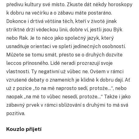
předivu kultury své místo. Zkuste dát někdy horoskopy
k dobru na večírku a o zábavu máte postaráno.
Dokonce i drtivá většina těch, kteří v životě jinak
striktně drží vědeckou linii, dobře ví, jestli jsou Býk
nebo Rak. Je to něco jako společný jazyk, který
usnadňuje orientaci ve spleti jedinečných osobností.
Můžete se tomu smát, přesto se o druhých dozvíte
leccos přínosného. Lidé neradi prozrazují svoje
vlastnosti. Ty negativní už vůbec ne. Ovšem v rámci
vzrušené debaty o znameních je klidně k dobru dají. Ať
už z pozice „to na mě naprosto sedí, protože…“, nebo
naopak „na mě to vůbec nesedí, protože…“ Takže i jako
zábavný prvek v rámci sbližování s druhými to má svá
pozitiva.
Kouzlo přijetí