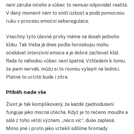
není záruka ničeho a vůbec to nemusí odpovídat realitě.
V daný moment nám to sníží úzkost a podá pomocnou
ruku v procesu emoční seberegulace.
Všechny tyto úlevné prvky máme na dosah jednoho
kliku. Tak třeba já dnes podle horoskopu mohu
očekávat intenzivní emoce a je dobré zachovat klid.
Rada to náhodou vůbec není špatná. Vzhledem k tomu,
že jsem nervák, můžu si to rovnou vylepit na lednici.
Platné to určitě bude i zítra.
Příběh nade vše
Život je tak komplikovaný, že každé zjednodušení
funguje jako mocná útěcha. Když je to řečeno moudře a
sálá z toho větší význam, „něco víc“, duše zaplesá.
Mimo jiné i proto jako vzteklí sdílíme hromady