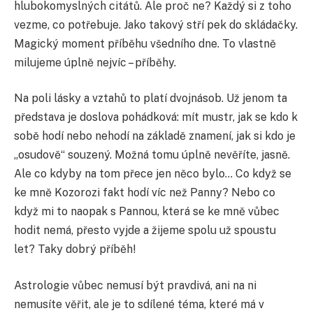
hlubokomyslných citátů. Ale proč ne? Každý si z toho
vezme, co potřebuje. Jako takový stří pek do skládačky.
Magický moment příběhu všedního dne. To vlastně
milujeme úplně nejvíc – příběhy.
Na poli lásky a vztahů to platí dvojnásob. Už jenom ta
představa je doslova pohádková: mít mustr, jak se kdo k
sobě hodí nebo nehodí na základě znamení, jak si kdo je
„osudově“ souzený. Možná tomu úplně nevěříte, jasně.
Ale co kdyby na tom přece jen něco bylo… Co když se
ke mně Kozorozi fakt hodí víc než Panny? Nebo co
když mi to naopak s Pannou, která se ke mně vůbec
hodit nemá, přesto vyjde a žijeme spolu už spoustu
let? Taky dobrý příběh!
Astrologie vůbec nemusí být pravdivá, ani na ni
nemusíte věřit, ale je to sdílené téma, které má v