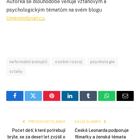
Autorka se dlouhodobě věnuje vztahovým a
psychologickým tématům na svém blogu
Uměnímilovat.cz
.
neformální pečující
osobní rozvoj
psychologie
vztahy
Facebook
Twitter
Pinterest
LinkedIn
Tumblr
WhatsApp
E-
mail
PŘEDCHOZÍ ČLÁNEK
DALŠÍ ČLÁNEK
Počet dětí, které potřebují
Česká Leonarda podporuje
brýle, se za deset let zvýšil o
filmařky a ženská témata