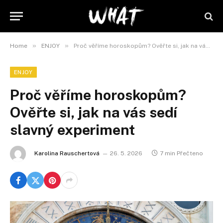
»
»
Home
ENJOY
Proč věříme horoskopům? Ověřte si, jak na vás sedí slavný experiment
ENJOY
Proč věříme horoskopům?
Ověřte si, jak na vás sedí
slavný experiment
Karolina Rauschertová
26. 5. 2026
7 min Přečteno