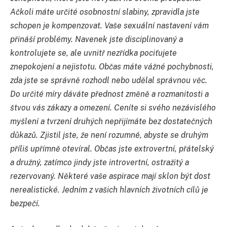
Ačkoli máte určité osobnostní slabiny, zpravidla jste
schopen je kompenzovat. Vaše sexuální nastavení vám
přináší problémy. Navenek jste disciplinovaný a
kontrolujete se, ale uvnitř nezřídka pociťujete
znepokojení a nejistotu. Občas máte vážné pochybnosti,
zda jste se správně rozhodl nebo udělal správnou věc.
Do určité míry dáváte přednost změně a rozmanitosti a
štvou vás zákazy a omezení. Ceníte si svého nezávislého
myšlení a tvrzení druhých nepřijímáte bez dostatečných
důkazů. Zjistil jste, že není rozumné, abyste se druhým
příliš upřímně otevíral. Občas jste extrovertní, přátelský
a družný, zatímco jindy jste introvertní, ostražitý a
rezervovaný. Některé vaše aspirace mají sklon být dost
nerealistické. Jedním z vašich hlavních životních cílů je
bezpečí.