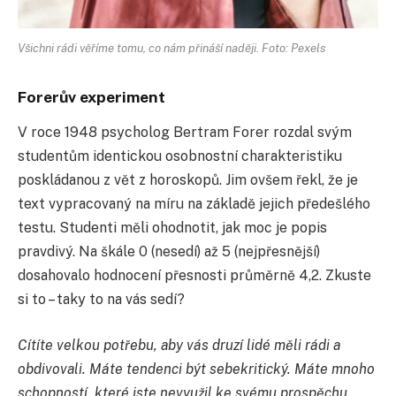
Všichni rádi věříme tomu, co nám přináší naději. Foto: Pexels
Forerův experiment
V roce 1948 psycholog Bertram Forer rozdal svým
studentům identickou osobnostní charakteristiku
poskládanou z vět z horoskopů. Jim ovšem řekl, že je
text vypracovaný na míru na základě jejich předešlého
testu. Studenti měli ohodnotit, jak moc je popis
pravdivý. Na škále 0 (nesedí) až 5 (nejpřesnější)
dosahovalo hodnocení přesnosti průměrně 4,2. Zkuste
si to – taky to na vás sedí?
Cítíte velkou potřebu, aby vás druzí lidé měli rádi a
obdivovali. Máte tendenci být sebekritický. Máte mnoho
schopností, které jste nevyužil ke svému prospěchu.