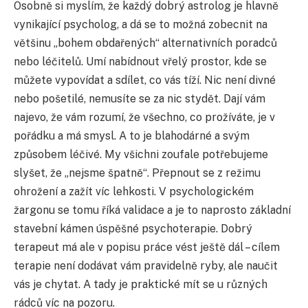
Osobně si myslím, že každý dobrý astrolog je hlavně
vynikající psycholog, a dá se to možná zobecnit na
většinu „bohem obdařených“ alternativních poradců
nebo léčitelů. Umí nabídnout vřelý prostor, kde se
můžete vypovídat a sdílet, co vás tíží. Nic není divné
nebo pošetilé, nemusíte se za nic stydět. Dají vám
najevo, že vám rozumí, že všechno, co prožíváte, je v
pořádku a má smysl. A to je blahodárné a svým
způsobem léčivé. My všichni zoufale potřebujeme
slyšet, že „nejsme špatně“. Přepnout se z režimu
ohrožení a zažít víc lehkosti. V psychologickém
žargonu se tomu říká validace a je to naprosto základní
stavební kámen úspěšné psychoterapie. Dobrý
terapeut má ale v popisu práce vést ještě dál – cílem
terapie není dodávat vám pravidelně ryby, ale naučit
vás je chytat. A tady je praktické mít se u různých
rádců víc na pozoru.