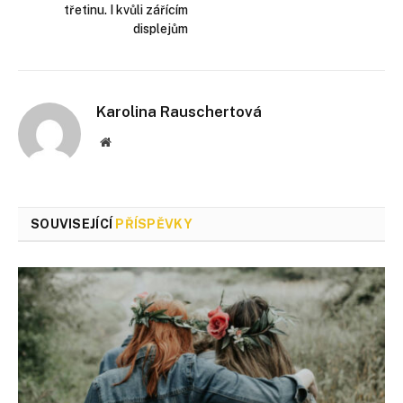
třetinu. I kvůli zářícím
displejům
Karolina Rauschertová
Webové
stránky
SOUVISEJÍCÍ
PŘÍSPĚVKY