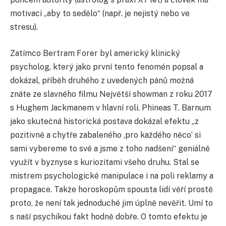
motivaci „aby to sedělo“ (např. je nejistý nebo ve
stresu).
Zatímco Bertram Forer byl americký klinický
psycholog, který jako první tento fenomén popsal a
dokázal, příběh druhého z uvedených pánů možná
znáte ze slavného filmu Největší showman z roku 2017
s Hughem Jackmanem v hlavní roli. Phineas T. Barnum
jako skutečná historická postava dokázal efektu „z
pozitivně a chytře zabaleného ‚pro každého něco‘ si
sami vybereme to své a jsme z toho nadšeni“ geniálně
využít v byznyse s kuriozitami všeho druhu. Stal se
mistrem psychologické manipulace i na poli reklamy a
propagace. Takže horoskopům spousta lidí věří prostě
proto, že není tak jednoduché jim úplně nevěřit. Umí to
s naší psychikou fakt hodně dobře. O tomto efektu je