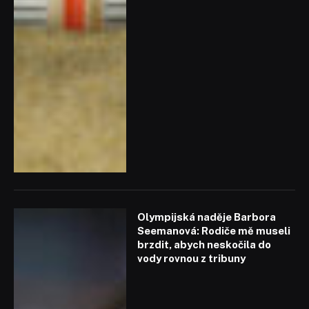
Olympijská naděje Barbora
Seemanová: Rodiče mě museli
brzdit, abych neskočila do
vody rovnou z tribuny