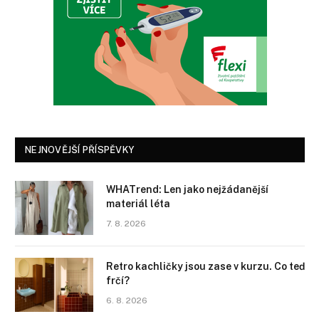
NEJNOVĚJŠÍ PŘÍSPĚVKY
WHATrend: Len jako nejžádanější
materiál léta
7. 8. 2026
Retro kachličky jsou zase v kurzu. Co teď
frčí?
6. 8. 2026