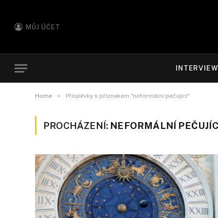
MŮJ ÚČET
INTERVIE
»
Home
Příspěvky s příznakem "neformální pečující"
PROCHÁZENÍ:
NEFORMÁLNÍ PEČUJÍC