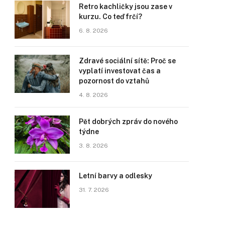
Retro kachličky jsou zase v
kurzu. Co teď frčí?
6. 8. 2026
Zdravé sociální sítě: Proč se
vyplatí investovat čas a
pozornost do vztahů
4. 8. 2026
Pět dobrých zpráv do nového
týdne
3. 8. 2026
Letní barvy a odlesky
31. 7. 2026