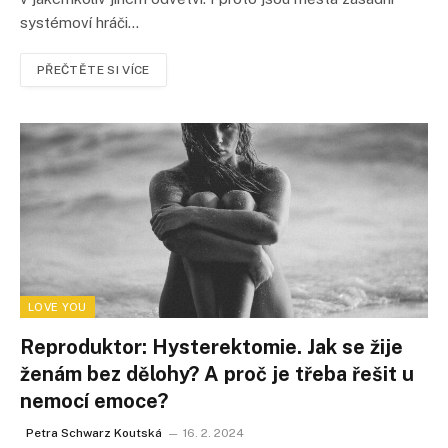
systémoví hráči…
PŘEČTĚTE SI VÍCE
LOVE YOU
Reproduktor: Hysterektomie. Jak se žije
ženám bez dělohy? A proč je třeba řešit u
nemocí emoce?
Petra Schwarz Koutská
16. 2. 2024