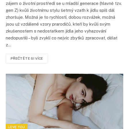
zájem o životní prostředí se u mladší generace (hlavně tzv.
gen Z) kvůli životnímu stylu šetrný vzath k jídlu spíš dál
zhoršuje. Možná je to rychlostí, dobou rozvážek, možná
jsou už vzdálené vzory prarodičů, kteří by kvůli svým
zkušenostem s nedostatkem jídla jeho vyhazování
nedopustili – byli zvyklí co nejvíc zbytků zpracovat, dělat
z…
PŘEČTĚTE SI VÍCE
LOVE YOU