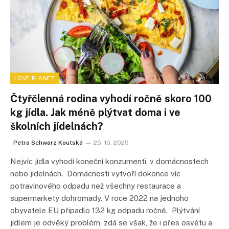
LOVE PLANET
Čtyřčlenná rodina vyhodí ročně skoro 100
kg jídla. Jak méně plýtvat doma i ve
školních jídelnách?
Petra Schwarz Koutská
25. 10. 2025
Nejvíc jídla vyhodí koneční konzumenti, v domácnostech
nebo jídelnách. Domácnosti vytvoří dokonce víc
potravinového odpadu než všechny restaurace a
supermarkety dohromady. V roce 2022 na jednoho
obyvatele EU připadlo 132 kg odpadu ročně. Plýtvání
jídlem je odvěký problém, zdá se však, že i přes osvětu a