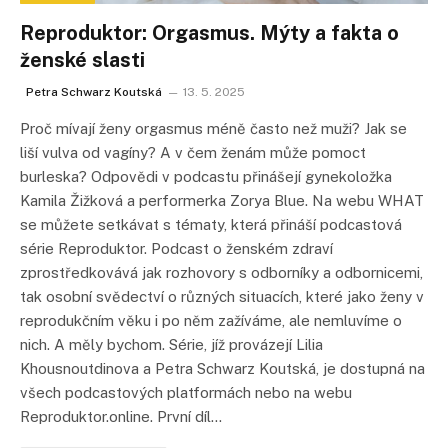
Reproduktor: Orgasmus. Mýty a fakta o
ženské slasti
Petra Schwarz Koutská
13. 5. 2025
Proč mívají ženy orgasmus méně často než muži? Jak se
liší vulva od vagíny? A v čem ženám může pomoct
burleska? Odpovědi v podcastu přinášejí gynekoložka
Kamila Žižková a performerka Zorya Blue. Na webu WHAT
se můžete setkávat s tématy, která přináší podcastová
série Reproduktor. Podcast o ženském zdraví
zprostředkovává jak rozhovory s odborníky a odbornicemi,
tak osobní svědectví o různých situacích, které jako ženy v
reprodukčním věku i po něm zažíváme, ale nemluvíme o
nich. A měly bychom. Série, jíž provázejí Lilia
Khousnoutdinova a Petra Schwarz Koutská, je dostupná na
všech podcastových platformách nebo na webu
Reproduktor.online. První díl…