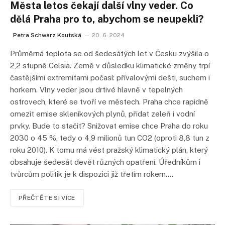
Města letos čekají další vlny veder. Co
dělá Praha pro to, abychom se neupekli?
Petra Schwarz Koutská
20. 6. 2024
Průměrná teplota se od šedesátých let v Česku zvýšila o
2,2 stupně Celsia. Země v důsledku klimatické změny trpí
častějšími extremitami počasí: přívalovými dešti, suchem i
horkem. Vlny veder jsou drtivé hlavně v tepelných
ostrovech, které se tvoří ve městech. Praha chce rapidně
omezit emise skleníkových plynů, přidat zeleň i vodní
prvky. Bude to stačit? Snižovat emise chce Praha do roku
2030 o 45 %, tedy o 4,9 milionů tun CO2 (oproti 8,8 tun z
roku 2010). K tomu má vést pražský klimatický plán, který
obsahuje šedesát devět různých opatření. Úředníkům i
tvůrcům politik je k dispozici již třetím rokem.…
PŘEČTĚTE SI VÍCE