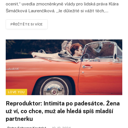
ocenit,“ uvedla zmocněnkyně vlády pro lidská práva Klára
Šimáčková Laurenčíková. „Je důležité si vážit těch,…
PŘEČTĚTE SI VÍCE
LOVE YOU
Reproduktor: Intimita po padesátce. Žena
už ví, co chce, muž ale hledá spíš mladší
partnerku