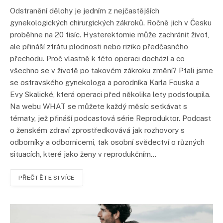
Odstranění dělohy je jedním z nejčastějších
gynekologických chirurgických zákroků. Ročně jich v Česku
proběhne na 20 tisíc. Hysterektomie může zachránit život,
ale přináší ztrátu plodnosti nebo riziko předčasného
přechodu. Proč vlastně k této operaci dochází a co
všechno se v životě po takovém zákroku změní? Ptali jsme
se ostravského gynekologa a porodníka Karla Fouska a
Evy Skalické, která operaci před několika lety podstoupila.
Na webu WHAT se můžete každý měsíc setkávat s
tématy, jež přináší podcastová série Reproduktor. Podcast
o ženském zdraví zprostředkovává jak rozhovory s
odborníky a odbornicemi, tak osobní svědectví o různých
situacích, které jako ženy v reprodukčním…
PŘEČTĚTE SI VÍCE