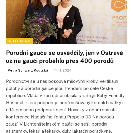
WHAT NEWS
Porodní gauče se osvědčily, jen v Ostravě
už na gauči proběhlo přes 400 porodů
Petra Schwarz Koutská
11. 11. 2024
Porodnictví se u nás posouvá mílovými kroky. Vertikální
polohy a porodní gauče jsou trendem po celé České
republice. Vláda v září odsouhlasila strategii Baby Friendly
Hospital, která podporuje nepřerušovaný kontakt matky s
dítětem nebo podporu kojení. Novinky z oboru shrnula
konference Nadačního fondu Propolis 33 Na porodu
záleží. V Lichtenštejnském paláci se sešli porodní
asistentky, lékaři a lékařky, duly, laktační poradkyně,