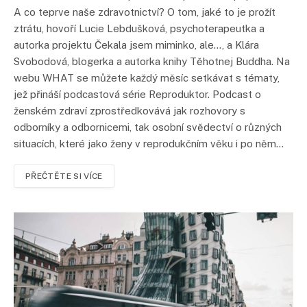
A co teprve naše zdravotnictví? O tom, jaké to je prožít
ztrátu, hovoří Lucie Lebdušková, psychoterapeutka a
autorka projektu Čekala jsem miminko, ale…, a Klára
Svobodová, blogerka a autorka knihy Těhotnej Buddha. Na
webu WHAT se můžete každý měsíc setkávat s tématy,
jež přináší podcastová série Reproduktor. Podcast o
ženském zdraví zprostředkovává jak rozhovory s
odborníky a odbornicemi, tak osobní svědectví o různých
situacích, které jako ženy v reprodukčním věku i po něm…
PŘEČTĚTE SI VÍCE