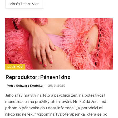
PŘEČTĚTE SI VÍCE
LOVE YOU
Reproduktor: Pánevní dno
Petra Schwarz Koutská
25. 3. 2025
Jeho stav má vliv na tělo a psychiku žen, na bolestivost
menstruace i na prožitky při milování. Ne každá žena má
přitom o pánevním dnu dost informací. „V porodnici mi
nikdo nic neřekl,“ vzpomíná fyzioterapeutka, která se po