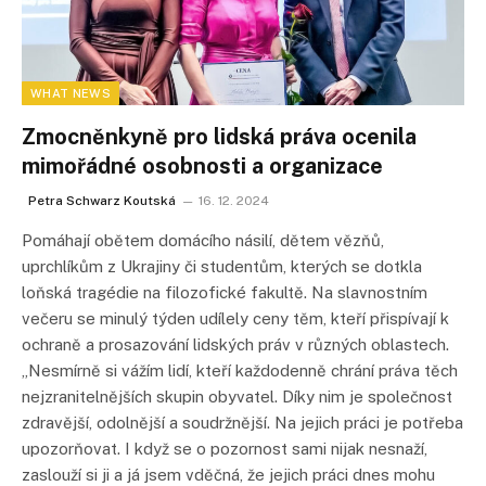
WHAT NEWS
Zmocněnkyně pro lidská práva ocenila
mimořádné osobnosti a organizace
Petra Schwarz Koutská
16. 12. 2024
Pomáhají obětem domácího násilí, dětem vězňů,
uprchlíkům z Ukrajiny či studentům, kterých se dotkla
loňská tragédie na filozofické fakultě. Na slavnostním
večeru se minulý týden udílely ceny těm, kteří přispívají k
ochraně a prosazování lidských práv v různých oblastech.
„Nesmírně si vážím lidí, kteří každodenně chrání práva těch
nejzranitelnějších skupin obyvatel. Díky nim je společnost
zdravější, odolnější a soudržnější. Na jejich práci je potřeba
upozorňovat. I když se o pozornost sami nijak nesnaží,
zaslouží si ji a já jsem vděčná, že jejich práci dnes mohu