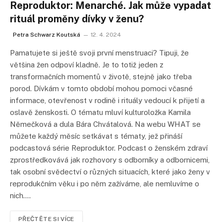
Reproduktor: Menarché. Jak může vypadat
rituál proměny dívky v ženu?
Petra Schwarz Koutská
12. 4. 2024
Pamatujete si ještě svoji první menstruaci? Tipuji, že
většina žen odpoví kladně. Je to totiž jeden z
transformačních momentů v životě, stejně jako třeba
porod. Dívkám v tomto období mohou pomoci včasné
informace, otevřenost v rodině i rituály vedoucí k přijetí a
oslavě ženskosti. O tématu mluví kulturoložka Kamila
Němečková a dula Bára Chvátalová. Na webu WHAT se
můžete každý měsíc setkávat s tématy, jež přináší
podcastová série Reproduktor. Podcast o ženském zdraví
zprostředkovává jak rozhovory s odborníky a odbornicemi,
tak osobní svědectví o různých situacích, které jako ženy v
reprodukčním věku i po něm zažíváme, ale nemluvíme o
nich.…
PŘEČTĚTE SI VÍCE