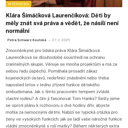
INTERVIEWS
Klára Šimáčková Laurenčíková: Děti by
měly znát svá práva a vědět, že násilí není
normální
Petra Schwarz Koutská
27. 2. 2025
Zmocněnkyně pro lidská práva Klára Šimáčková
Laurenčíková se dlouhodobě soustředí na ochranu
zranitelných skupin. Věnuje se mnoha projektům a má za
sebou řadu úspěchů. Pomáhala prosadit zákaz
kojeneckých ústavů, redefinici znásilnění nebo třeba
naposled letos v lednu zřízení funkce dětského
ombudsmana. Jak s tímto pracovním tempem zvládá
vlastní rodinu? A čím ji fascinoval Tom Hanks? Sešly jsme
se oproti plánu k rozhovoru o dvě hodiny dřív, abyste
mohla za nemocnými dětmi. Nabízí se typická otázka pro
ženy ve vysokých funkcích: jak se ladí vaše náročná funkce
vládní zmocněnkyně s rolí matky? Během některých extra