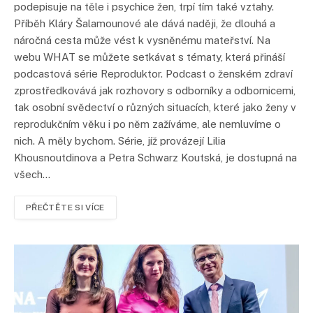
podepisuje na těle i psychice žen, trpí tím také vztahy.
Příběh Kláry Šalamounové ale dává naději, že dlouhá a
náročná cesta může vést k vysněnému mateřství. Na
webu WHAT se můžete setkávat s tématy, která přináší
podcastová série Reproduktor. Podcast o ženském zdraví
zprostředkovává jak rozhovory s odborníky a odbornicemi,
tak osobní svědectví o různých situacích, které jako ženy v
reprodukčním věku i po něm zažíváme, ale nemluvíme o
nich. A měly bychom. Série, jíž provázejí Lilia
Khousnoutdinova a Petra Schwarz Koutská, je dostupná na
všech…
PŘEČTĚTE SI VÍCE