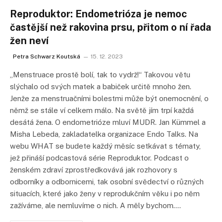
Reproduktor: Endometrióza je nemoc
častější než rakovina prsu, přitom o ní řada
žen neví
Petra Schwarz Koutská
15. 12. 2023
„Menstruace prostě bolí, tak to vydrž!“ Takovou větu
slýchalo od svých matek a babiček určitě mnoho žen.
Jenže za menstruačními bolestmi může být onemocnění, o
němž se stále ví celkem málo. Na světě jím trpí každá
desátá žena. O endometrióze mluví MUDR. Jan Kümmel a
Misha Lebeda, zakladatelka organizace Endo Talks. Na
webu WHAT se budete každý měsíc setkávat s tématy,
jež přináší podcastová série Reproduktor. Podcast o
ženském zdraví zprostředkovává jak rozhovory s
odborníky a odbornicemi, tak osobní svědectví o různých
situacích, které jako ženy v reprodukčním věku i po něm
zažíváme, ale nemluvíme o nich. A měly bychom.…