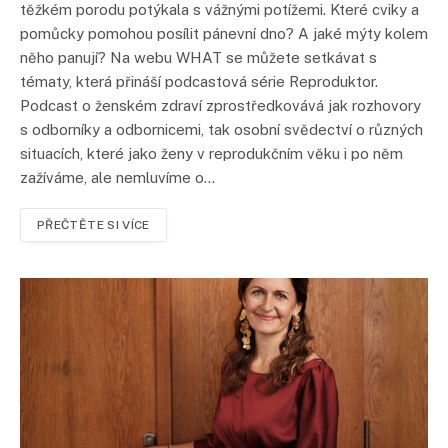
těžkém porodu potýkala s vážnými potížemi. Které cviky a
pomůcky pomohou posílit pánevní dno? A jaké mýty kolem
něho panují? Na webu WHAT se můžete setkávat s
tématy, která přináší podcastová série Reproduktor.
Podcast o ženském zdraví zprostředkovává jak rozhovory
s odborníky a odbornicemi, tak osobní svědectví o různých
situacích, které jako ženy v reprodukčním věku i po něm
zažíváme, ale nemluvíme o…
PŘEČTĚTE SI VÍCE