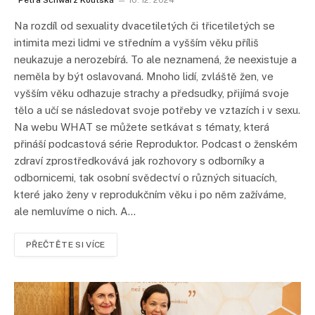
Petra Schwarz Koutská
10. 12. 2024
Na rozdíl od sexuality dvacetiletých či třicetiletých se
intimita mezi lidmi ve středním a vyšším věku příliš
neukazuje a nerozebírá. To ale neznamená, že neexistuje a
neměla by být oslavovaná. Mnoho lidí, zvláště žen, ve
vyšším věku odhazuje strachy a předsudky, přijímá svoje
tělo a učí se následovat svoje potřeby ve vztazích i v sexu.
Na webu WHAT se můžete setkávat s tématy, která
přináší podcastová série Reproduktor. Podcast o ženském
zdraví zprostředkovává jak rozhovory s odborníky a
odbornicemi, tak osobní svědectví o různých situacích,
které jako ženy v reprodukčním věku i po něm zažíváme,
ale nemluvíme o nich. A…
PŘEČTĚTE SI VÍCE