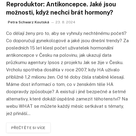
Reproduktor: Antikoncepce. Jaké jsou
možnosti, když nechci brát hormony?
Petra Schwarz Koutská
23. 8. 2024
Co dělají ženy pro to, aby se vyhnuly nechtěnému početí?
Co doporučují gynekologové a jaké jsou dnešní trendy? Za
posledních 15 let klesl počet uživatelek hormonální
antikoncepce v Česku na polovinu, jak ukazují data
průzkumu agentury Ipsos z projektu Jak se žije v Česku.
Vrcholu spotřeba dosáhla v roce 2007, kdy HA užívalo
přibližně 1,2 milionu žen. Od té doby čísla stabilně klesají.
Máme dost informací o tom, co v ženském těle HA
doopravdy způsobuje? A existují i jiné bezpečné a šetrné
alternativy, které dokáží úspěšně zamezit těhotenství? Na
webu WHAT se můžete každý měsíc setkávat s tématy,
jež přináší…
PŘEČTĚTE SI VÍCE