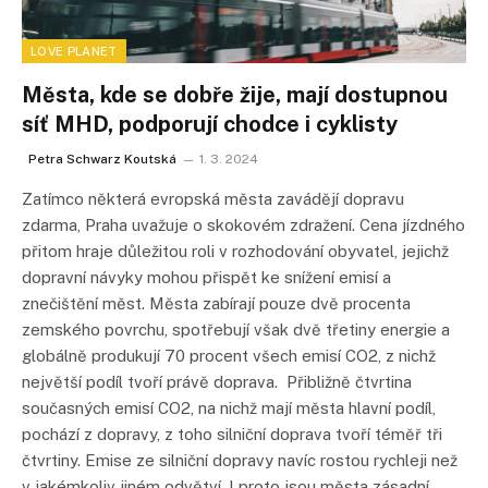
LOVE PLANET
Města, kde se dobře žije, mají dostupnou
síť MHD, podporují chodce i cyklisty
Petra Schwarz Koutská
1. 3. 2024
Zatímco některá evropská města zavádějí dopravu
zdarma, Praha uvažuje o skokovém zdražení. Cena jízdného
přitom hraje důležitou roli v rozhodování obyvatel, jejichž
dopravní návyky mohou přispět ke snížení emisí a
znečištění měst. Města zabírají pouze dvě procenta
zemského povrchu, spotřebují však dvě třetiny energie a
globálně produkují 70 procent všech emisí CO2, z nichž
největší podíl tvoří právě doprava. Přibližně čtvrtina
současných emisí CO2, na nichž mají města hlavní podíl,
pochází z dopravy, z toho silniční doprava tvoří téměř tři
čtvrtiny. Emise ze silniční dopravy navíc rostou rychleji než
v jakémkoliv jiném odvětví. I proto jsou města zásadní