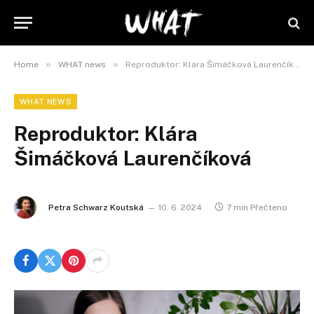
»
»
Home
WHAT news
Reproduktor: Klára Šimáčková Laurenčíková
WHAT NEWS
Reproduktor: Klára
Šimáčková Laurenčíková
Petra Schwarz Koutská
10. 6. 2024
7 min Přečteno