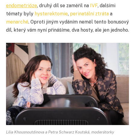
endometrióze
, druhý díl se zaměřil na
IVF
, dalšími
tématy byly
hysterektomie
,
perinatální ztráta
a
menarché
. Oproti jiným vydáním neměl tento bonusový
díl, který vám nyní přinášíme, dva hosty, ale jen jednoho.
Lilia Khousnoutdinova a Petra Schwarz Koutská, moderátorky