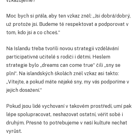
vzkazujeme?
Moc bych si přála, aby ten vzkaz zněl: „Jsi dobrá/dobrý,
už protože jsi. Budeme tě respektovat a podporovat v
tom, kdo jsi a co chceš.“
Na Islandu třeba tvořili novou strategii vzdělávání
participativně učitelé s rodiči i dětmi. Heslem
strategie bylo „dreams can come true“ čili „sny se
plní“. Na islandských školách zněl vzkaz asi takto:
„Vítejte, a pokud máte nějaké sny, my vás podpoříme v
jejich dosažení.“
Pokud jsou lidé vychovaní v takovém prostředí, umí pak
lépe spolupracovat, neshazovat ostatní, věřit sobě i
druhým. Přesně to potřebujeme v naší kultuře nechat
vyrůst.