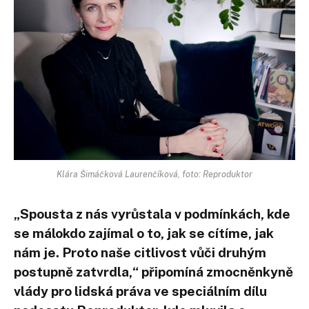
Klára Šimáčková Laurenčíková, foto: Reproduktor
„Spousta z nás vyrůstala v podmínkách, kde
se málokdo zajímal o to, jak se cítíme, jak
nám je. Proto naše citlivost vůči druhým
postupně zatvrdla,“ připomíná zmocněnkyně
vlády pro lidská práva ve speciálním dílu