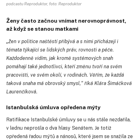
podcastu Reproduktor, foto: Reproduktor
Ženy často začnou vnímat nerovnoprávnost,
až když se stanou matkami
„
en v politice naštěstí přibývá a s nimi přicházejí i
Ž
témata týkající se lidských práv, rovnosti a péče.
Každodenně vidím, jak kromě systémových snah
pomáhají také jednotlivci, kteří změnu tvoří na svém
pracovišti, ve svém okolí, v rodinách. Věřím, že každá
taková snaha má obrovský smysl,“ říká Klára Šimáčková
Laurenčíková.
Istanbulská úmluva opředena mýty
Ratifikace Istanbulské úmluvy se u nás stále nezdařila,
v lednu neprošla o dva hlasy Senátem. Je totiž
opředená řadou mýtů a nánosů, které jsem se snažila ze