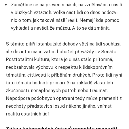
Zaměříme se na prevenci násilí, na vzdělávání o násilí
v blízkých vztazích. Velká část lidí se dnes nedozví
nic o tom, jak takové násilí řešit. Nemají kde pomoc
vyhledat a nevědí, že můžou. A to se dá změnit.
S těmito pilíři Istanbulské dohody většina lidí souhlasí,
ale dezinformace zatím bohužel převážily i v Senátu.
Posttotalitní kultura, která je u nás stále přítomná,
neobsahovala výchovu k respektu k lidskoprávním
tématům, citlivosti k příběhům druhých. Proto lidi nyní
tato témata hodnotí primárně na základě vlastních
zkušeností, nenaplněných potřeb nebo traumat.
Nepodpora podobných opatření tedy může pramenit z
neochoty představit si osud někoho jiného, vnímat
realitu ostatních lidí.
Zákaz kojeneckých ústavů pomohla prosadit