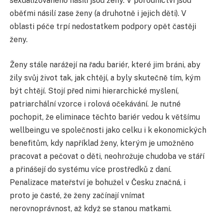
sexualizovaného násilí jsou ženy. V porodnictví jsou
oběťmi násilí zase ženy (a druhotně i jejich děti). V
oblasti péče trpí nedostatkem podpory opět častěji
ženy.
Ženy stále narážejí na řadu bariér, které jim bráni, aby
žily svůj život tak, jak chtějí, a byly skutečně tím, kým
být chtějí. Stojí před nimi hierarchické myšlení,
patriarchální vzorce i rolová očekávání. Je nutné
pochopit, že eliminace těchto bariér vedou k většímu
wellbeingu ve společnosti jako celku i k ekonomických
benefitům, kdy například ženy, kterým je umožněno
pracovat a pečovat o děti, neohrožuje chudoba ve stáří
a přinášejí do systému více prostředků z daní.
Penalizace mateřství je bohužel v Česku značná, i
proto je časté, že ženy začínají vnímat
nerovnoprávnost, až když se stanou matkami.