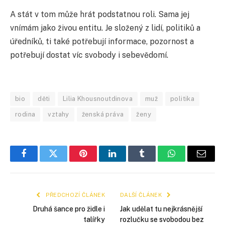
A stát v tom může hrát podstatnou roli. Sama jej
vnímám jako živou entitu. Je složený z lidí, politiků a
úředníků, ti také potřebují informace, pozornost a
potřebují dostat víc svobody i sebevědomí.
bio
děti
Lilia Khousnoutdinova
muž
politika
rodina
vztahy
ženská práva
ženy
Facebook
Twitter
Pinterest
LinkedIn
Tumblr
WhatsApp
E-
mail
PŘEDCHOZÍ ČLÁNEK
DALŠÍ ČLÁNEK
Druhá šance pro židle i
Jak udělat tu nejkrásnější
talířky
rozlučku se svobodou bez