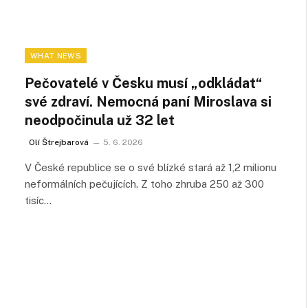
WHAT NEWS
Pečovatelé v Česku musí „odkládat“
své zdraví. Nemocná paní Miroslava si
neodpočinula už 32 let
Olí Štrejbarová
5. 6. 2026
V České republice se o své blízké stará až 1,2 milionu
neformálních pečujících. Z toho zhruba 250 až 300
tisíc…