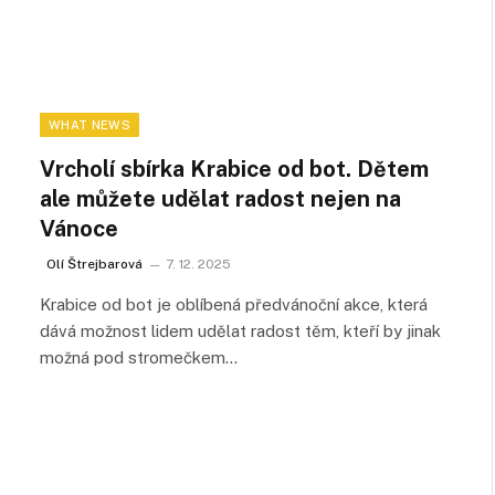
WHAT NEWS
Vrcholí sbírka Krabice od bot. Dětem
ale můžete udělat radost nejen na
Vánoce
Olí Štrejbarová
7. 12. 2025
Krabice od bot je oblíbená předvánoční akce, která
dává možnost lidem udělat radost těm, kteří by jinak
možná pod stromečkem…