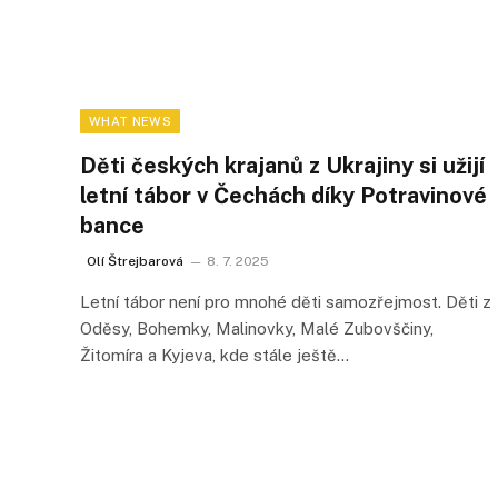
WHAT NEWS
Děti českých krajanů z Ukrajiny si užijí
letní tábor v Čechách díky Potravinové
bance
Olí Štrejbarová
8. 7. 2025
Letní tábor není pro mnohé děti samozřejmost. Děti z
Oděsy, Bohemky, Malinovky, Malé Zubovščiny,
Žitomíra a Kyjeva, kde stále ještě…