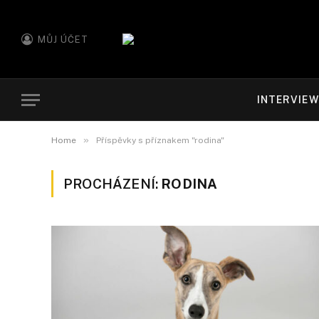
MŮJ ÚČET
INTERVIE
»
Home
Příspěvky s příznakem "rodina"
PROCHÁZENÍ:
RODINA