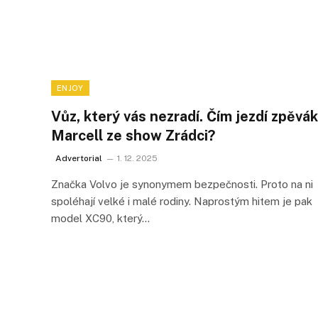
ENJOY
Vůz, který vás nezradí. Čím jezdí zpěvák
Marcell ze show Zrádci?
Advertorial
1. 12. 2025
Značka Volvo je synonymem bezpečnosti. Proto na ni
spoléhají velké i malé rodiny. Naprostým hitem je pak
model XC90, který…