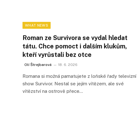
WHAT NEWS
Roman ze Survivora se vydal hledat
tátu. Chce pomoct i dalším klukům,
kteří vyrůstali bez otce
Olí Štrejbarová
18. 6. 2026
Romana si možná pamatujete z loňské řady televizní
show Survivor. Nestal se jejím vítězem, ale své
vítězství na ostrově přece…