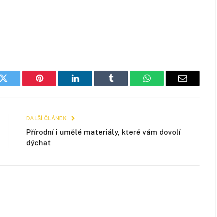
k
Twitter
Pinterest
LinkedIn
Tumblr
WhatsApp
E-
mail
DALŠÍ ČLÁNEK
Přírodní i umělé materiály, které vám dovolí
dýchat