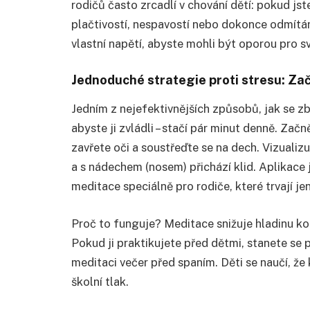
rodičů často zrcadlí v chování dětí: pokud jst
plačtivostí, nespavostí nebo dokonce odmítání
vlastní napětí, abyste mohli být oporou pro sv
Jednoduché strategie proti stresu: Za
Jedním z nejefektivnějších způsobů, jak se zb
abyste ji zvládli – stačí pár minut denně. Zač
zavřete oči a soustřeďte se na dech. Vizualiz
a s nádechem (nosem) přichází klid. Aplikace
meditace speciálně pro rodiče, které trvají je
Proč to funguje? Meditace snižuje hladinu kor
Pokud ji praktikujete před dětmi, stanete se
meditaci večer před spaním. Děti se naučí, že 
školní tlak.