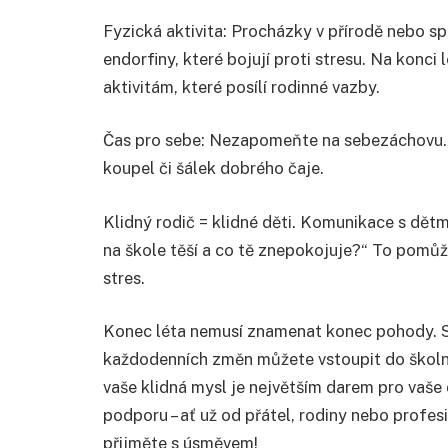
Fyzická aktivita: Procházky v přírodě nebo sp
endorfiny, které bojují proti stresu. Na konci
aktivitám, které posílí rodinné vazby.
Čas pro sebe: Nezapomeňte na sebezáchovu. V
koupel či šálek dobrého čaje.
Klidný rodič = klidné děti. Komunikace s dětm
na škole těší a co tě znepokojuje?“ To pomůže
stres.
Konec léta nemusí znamenat konec pohody. S
každodenních změn můžete vstoupit do školní
vaše klidná mysl je největším darem pro vaše d
podporu – ať už od přátel, rodiny nebo profes
přijměte s úsměvem!