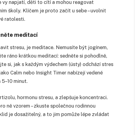
e vy napjatí, děti to cítí a mohou reagovat
m školy. Klíčem je proto začít u sebe – uvolnit
é ratolesti.
čněte meditací
avit stresu, je meditace. Nemusíte být jogínem,
něte ráno krátkou meditací: sedněte si pohodlně,
ujte si, jak s každým výdechem (ústy) odchází stres
 jako Calm nebo Insight Timer nabízejí vedené
n 5–10 minut.
tizolu, hormonu stresu, a zlepšuje koncentraci.
 pro ně vzorem – zkuste společnou rodinnou
klid je dosažitelný, a to jim pomůže lépe zvládat