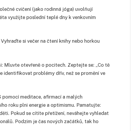
olečné cvičení (jako rodinná jóga) uvolňují
 léta využijte poslední teplé dny k venkovním
yhraďte si večer na čtení knihy nebo horkou
i: Mluvte otevřeně o pocitech. Zeptejte se: „Co tě
 identifikovat problémy dřív, než se promění ve
 pomocí meditace, afirmací a malých
ho roku plni energie a optimismu. Pamatujte:
ěti. Pokud se cítíte přetížení, neváhejte vyhledat
ionálů. Podzim je čas nových začátků, tak ho