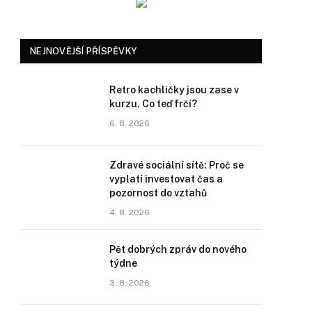
NEJNOVĚJŠÍ PŘÍSPĚVKY
Retro kachličky jsou zase v
kurzu. Co teď frčí?
6. 8. 2026
Zdravé sociální sítě: Proč se
vyplatí investovat čas a
pozornost do vztahů
4. 8. 2026
Pět dobrých zpráv do nového
týdne
3. 8. 2026