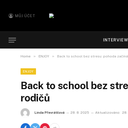
MŮJ ÚČET
INTERVIE
»
»
Home
ENJOY
Back to school bez stresu: pohoda začíná
ENJOY
Back to school bez str
rodičů
Linda Převrátilová
28. 8. 2025
Aktualizováno:
28.