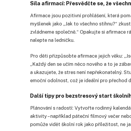
Síla afirmací: Přesvědčte se, že všech
Afirmace jsou pozitivní prohlášení, která p
myšlenek jako „Jak to všechno stihnu?“ zkust
zvládneme společně.“ Opakujte si afirmace rá
nalepte na ledničku.
Pro děti přizpůsobte afirmace jejich věku: „
„Každý den se učím něco nového a to je zába
a ukazujete, že stres není nepřekonatelný. Stu
emoční odolnost, což je ideální pro přechod d
Další tipy pro bezstresový start školní
Plánování s radostí: Vytvořte rodinný kalendář
aktivity – například páteční filmový večer ne
pomůže vidět školní rok jako příležitost, ne j