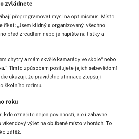
no zvládnete
omáhají přeprogramovat mysl na optimismus. Místo
e říkat: „Jsem klidný a organizovaný, všechno
no před zrcadlem nebo je napište na lístky a
Jsem chytrý a mám skvělé kamarády ve škole“ nebo
va.“ Tímto způsobem posilujete jejich sebevědomí
die ukazují, že pravidelné afirmace zlepšují
o školního režimu.
ho roku
, kde označíte nejen povinnosti, ale i zábavné
bo víkendový výlet na oblíbené místo v horách. To
ako zátěž.