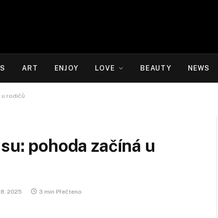
WS
ART
ENJOY
LOVE
BEAUTY
NEWS
 u rodičů
esu: pohoda začíná u
 8. 2025
3 min Přečteno