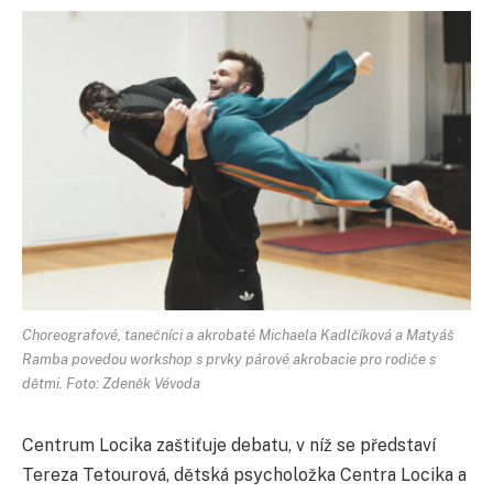
Choreografové, tanečníci a akrobaté Michaela Kadlčíková a Matyáš
Ramba povedou workshop s prvky párové akrobacie pro rodiče s
dětmi. Foto: Zdeněk Vévoda
Centrum Locika zaštiťuje debatu, v níž se představí
Tereza Tetourová, dětská psycholožka Centra Locika a