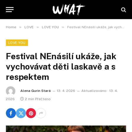
»
»
»
Home
LOVE
LOVE YOU
Festival NEnásilí ukáže, jak vychovávat děti laskavě a s respektem
LOVE YOU
Festival NEnásilí ukáže, jak
vychovávat děti laskavě a s
respektem
Alena Gurin Stará
13. 4. 2026
Aktualizováno:
13. 4.
2026
2 min Přečteno