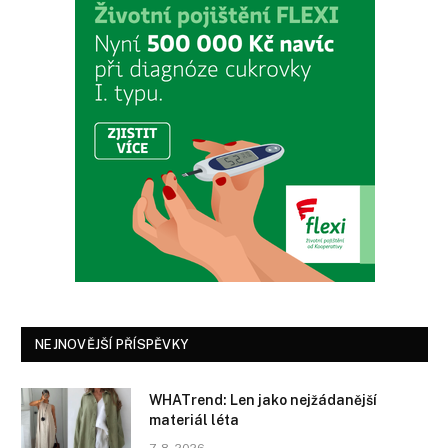
NEJNOVĚJŠÍ PŘÍSPĚVKY
WHATrend: Len jako nejžádanější
materiál léta
7. 8. 2026