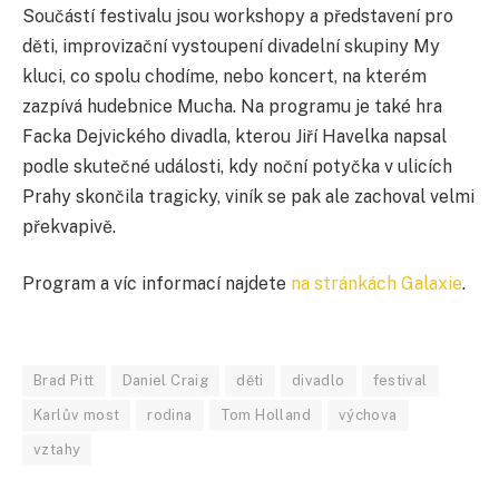
Součástí festivalu jsou workshopy a představení pro
děti, improvizační vystoupení divadelní skupiny My
kluci, co spolu chodíme, nebo koncert, na kterém
zazpívá hudebnice Mucha. Na programu je také hra
Facka Dejvického divadla, kterou Jiří Havelka napsal
podle skutečné události, kdy noční potyčka v ulicích
Prahy skončila tragicky, viník se pak ale zachoval velmi
překvapivě.
Program a víc informací najdete
na stránkách Galaxie
.
Brad Pitt
Daniel Craig
děti
divadlo
festival
Karlův most
rodina
Tom Holland
výchova
vztahy