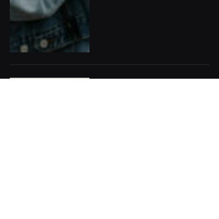
Dan Kortus má nový projekt k
boji proti nesmyslům o
klimatu, který využívá AI,
poháněnou obnovitelnou
energií