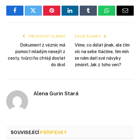
Facebook
Twitter
Pinterest
LinkedIn
Tumblr
WhatsApp
E-
mail
PŘEDCHOZÍ ČLÁNEK
DALŠÍ ČLÁNEK
Dokument z věznic má
Víme, co dělat jinak, ale čím
pomoct mladým nesejít z
víc na sebe tlačíme, tím míň
cesty, tvůrci ho chtějí dostat
se nám daří své návyky
do škol
změnit. Jak z toho ven?
Alena Gurin Stará
SOUVISEJÍCÍ
PŘÍSPĚVKY