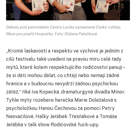
Debatu pod patronátem Centra Locika zaznamená Český rozhlas
Wave pro poařd Houpačky. Foto: Růžena Palečková
„Kromě laskavosti a respektu ve výchově je jedním z
cílů festivalu také uvedení na pravou míru celé řady
mýtů, které kolem respektujícího rodičovství panují –
že si děti mohou dělat, co chtějí nebo nemají žádné
hranice a v budoucnu nevydrží žádnou psychickou
zátěž,“ říká Iva Kopecká, dramaturgyně divadla Minor.
Tyhle mýty rozebere herečka Marie Doležalová s
psycholožkou Hanou Čechovou za pomoci Petry
Nesvačilové, Halky Jeřábek Třešňákové a Tomáše
Jeřábka v talk show Rodičovské fuck-upy.