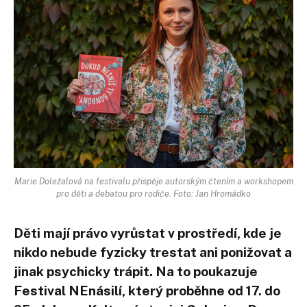
Marie Doležalová na festivalu přispěje autorským čtením a workshopem
pro děti a debatou pro rodiče. Foto: Jan Hromádko
Děti mají právo vyrůstat v prostředí, kde je
nikdo nebude fyzicky trestat ani ponižovat a
jinak psychicky trápit. Na to poukazuje
Festival NEnásilí, který proběhne od 17. do