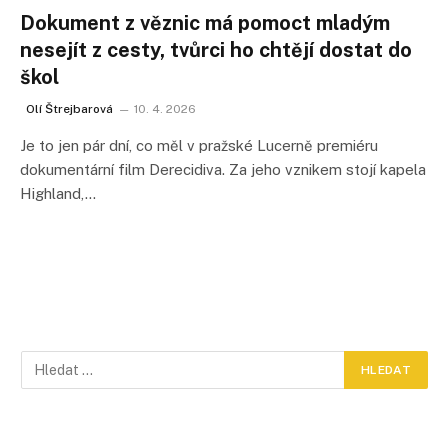
Dokument z věznic má pomoct mladým
nesejít z cesty, tvůrci ho chtějí dostat do
škol
Olí Štrejbarová
10. 4. 2026
Je to jen pár dní, co měl v pražské Lucerně premiéru
dokumentární film Derecidiva. Za jeho vznikem stojí kapela
Highland,…