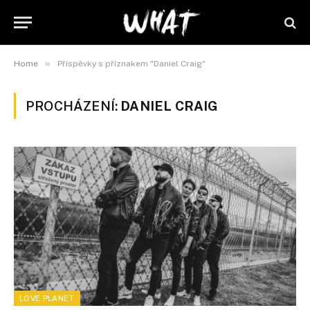
»
Home
Příspěvky s příznakem "Daniel Craig"
PROCHÁZENÍ:
DANIEL CRAIG
LOVE PLANET