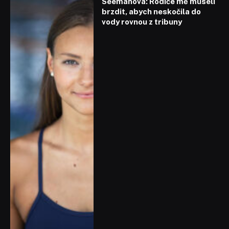
Seemanová: Rodiče mě museli
brzdit, abych neskočila do
vody rovnou z tribuny