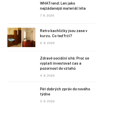
WHATrend: Len jako
nejžádanější materiál léta
7. 8. 2026
Retro kachličky jsou zase v
kurzu. Co teď frčí?
6. 8. 2026
Zdravé sociální sítě: Proč se
vyplatí investovat čas a
pozornost do vztahů
4. 8. 2026
Pět dobrých zpráv do nového
týdne
3. 8. 2026