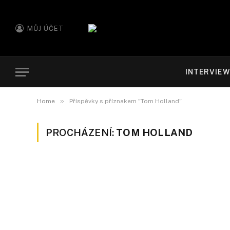
MŮJ ÚČET
INTERVIE
»
Home
Příspěvky s příznakem "Tom Holland"
PROCHÁZENÍ:
TOM HOLLAND