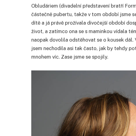
Obludáriem (divadelní představení bratří For
částečně pubertu, takže v tom období jsme se 
dítě a já právě prožívala divočejší období dos
život, a zatímco ona se s maminkou vídala tém
naopak dovolila odstěhovat se o kousek dál. 
jsem nechodila asi tak často, jak by tehdy po
mnohem víc. Zase jsme se spojily.