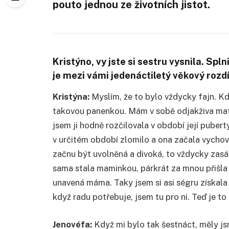
pouto jednou ze životních jistot.
Kristýno, vy jste si sestru vysnila. Sp
je mezi vámi jedenáctiletý věkový rozdí
Kristýna:
Myslím, že to bylo vždycky fajn. Kd
takovou panenkou. Mám v sobě odjakživa mateř
jsem ji hodně rozčilovala v období její pubert
v určitém období zlomilo a ona začala vychov
začnu být uvolněná a divoká, to vždycky zasáh
sama stala maminkou, párkrát za mnou přišla 
unavená máma. Taky jsem si asi ségru získala
když radu potřebuje, jsem tu pro ni. Teď je t
Jenovéfa:
Když mi bylo tak šestnáct, měly js