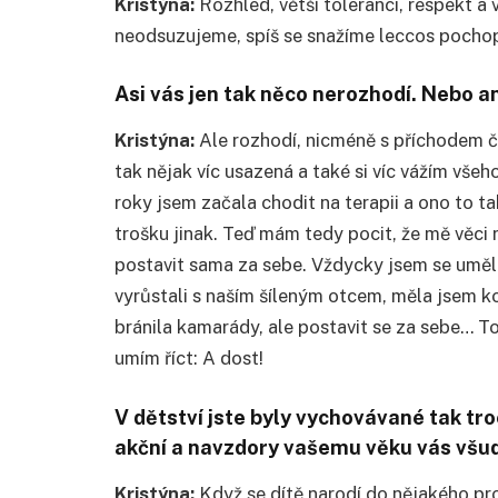
Kristýna:
Rozhled, větší toleranci, respekt a v
neodsuzujeme, spíš se snažíme leccos pochop
Asi vás jen tak něco nerozhodí. Nebo a
Kristýna:
Ale rozhodí, nicméně s příchodem čt
tak nějak víc usazená a také si víc vážím všeho
roky jsem začala chodit na terapii a ono to t
trošku jinak. Teď mám tedy pocit, že mě věci
postavit sama za sebe. Vždycky jsem se uměla
vyrůstali s naším šíleným otcem, měla jsem k
bránila kamarády, ale postavit se za sebe… T
umím říct: A dost!
V dětství jste byly vychovávané tak tro
akční a navzdory vašemu věku vás všude
Kristýna:
Když se dítě narodí do nějakého pros