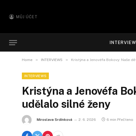
MŮJ ÚČET
INTERVIE
»
»
Home
INTERVIEWS
Kristýna a Jenovéfa Bokovy: Naše dět
INTERVIEWS
Kristýna a Jenovéfa Bo
udělalo silné ženy
Miroslava Srdínková
2. 6. 2026
6 min Přečteno