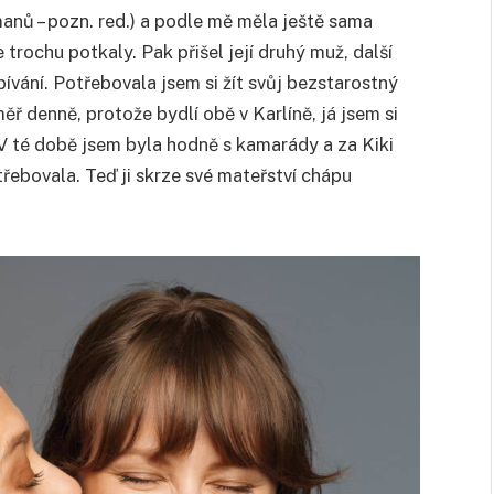
manů – pozn. red.) a podle mě měla ještě sama
trochu potkaly. Pak přišel její druhý muž, další
pívání. Potřebovala jsem si žít svůj bezstarostný
ěř denně, protože bydlí obě v Karlíně, já jsem si
V té době jsem byla hodně s kamarády a za Kiki
třebovala. Teď ji skrze své mateřství chápu