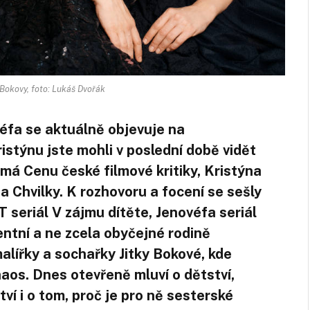
 Bokovy, foto: Lukáš Dvořák
éfa se aktuálně objevuje na
istýnu jste mohli v poslední době vidět
 má Cenu české filmové kritiky, Kristýna
a Chvilky. K rozhovoru a focení se sešly
 seriál V zájmu dítěte, Jenovéfa seriál
ntní a ne zcela obyčejné rodině
alířky a sochařky Jitky Bokové, kde
aos. Dnes otevřeně mluví o dětství,
ství i o tom, proč je pro ně sesterské