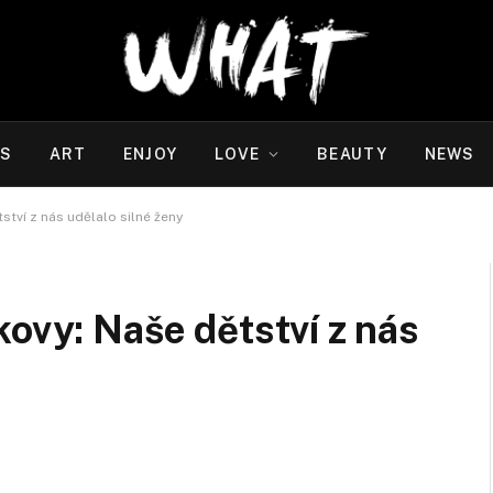
WS
ART
ENJOY
LOVE
BEAUTY
NEWS
ství z nás udělalo silné ženy
kovy: Naše dětství z nás