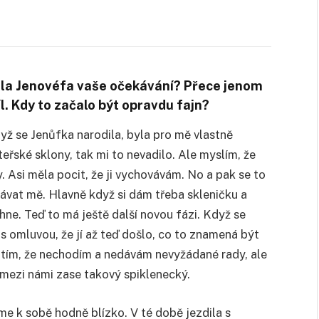
lnila Jenovéfa vaše očekávání? Přece jenom
l. Kdy to začalo být opravdu fajn?
yž se Jenůfka narodila, byla pro mě vlastně
ské sklony, tak mi to nevadilo. Ale myslím, že
y. Asi měla pocit, že ji vychovávám. No a pak se to
ávat mě. Hlavně když si dám třeba skleničku a
ne. Teď to má ještě další novou fázi. Když se
s omluvou, že jí až teď došlo, co to znamená být
 tím, že nechodím a nedávám nevyžádané rady, ale
o mezi námi zase takový spiklenecký.
me k sobě hodně blízko. V té době jezdila s