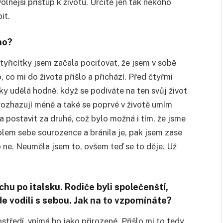
olnější přístup k životu. Určitě jen tak někoho
it.
no?
yřicítky jsem začala pociťovat, že jsem v sobě
, co mi do života přišlo a přichází. Před čtyřmi
aky udělá hodně, když se podíváte na ten svůj život
 rozhazují méně a také se poprvé v životě umím
 postavit za druhé, což bylo možná i tím, že jsme
olem sebe sourozence a bránila je, pak jsem zase
o ne. Neuměla jsem to, ovšem teď se to děje. Už
chu po italsku. Rodiče byli společenští,
 vodili s sebou. Jak na to vzpomínáte?
tředí, vnímá ho jako přirozené. Přišlo mi to tedy