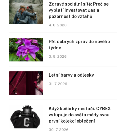
Zdravé sociální sítě: Proč se
vyplatí investovat čas a
pozornost do vztahů
4. 8. 2026
Pět dobrých zpráv do nového
týdne
3. 8. 2026
Letní barvy a odlesky
31. 7. 2026
Když kočárky nestačí. CYBEX
vstupuje do světa módy svou
první kolekcí oblečení
30. 7. 2026