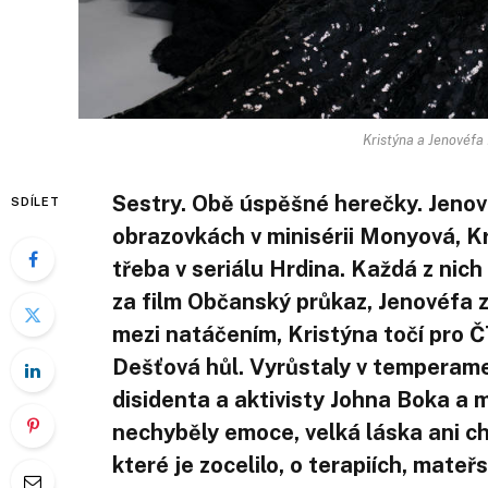
Kristýna a Jenovéfa
Sestry. Obě úspěšné herečky. Jenov
SDÍLET
obrazovkách v minisérii Monyová, Kr
třeba v seriálu Hrdina. Každá z nich
za film Občanský průkaz, Jenovéfa z
mezi natáčením, Kristýna točí pro ČT
Dešťová hůl. Vyrůstaly v temperame
disidenta a aktivisty Johna Boka a m
nechyběly emoce, velká láska ani ch
které je zocelilo, o terapiích, mateř