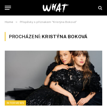
»
Home
Příspěvky s příznakem "Kristýna Boková"
PROCHÁZENÍ:
KRISTÝNA BOKOVÁ
INTERVIEWS