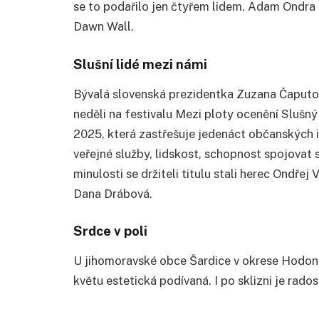
se to podařilo jen čtyřem lidem. Adam Ondra z
Dawn Wall.
Slušní lidé mezi námi
Bývalá slovenská prezidentka Zuzana Čaputov
neděli na festivalu Mezi ploty ocenění Slušn
2025, která zastřešuje jedenáct občanských i
veřejné služby, lidskost, schopnost spojovat 
minulosti se držiteli titulu stali herec Ondř
Dana Drábová.
Srdce v poli
U jihomoravské obce Šardice v okrese Hodoní
květu estetická podívaná. I po sklizni je rado