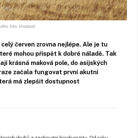
ého, foto: Unsplash
celý červen zrovna nejlépe. Ale je tu
 které mohou přispět k dobré náladě. Tak
mají krásná maková pole, do asijských
 Praze začala fungovat první akutní
která má zlepšit dostupnost
řecích druhů a zachování biodiverzity. Od roku