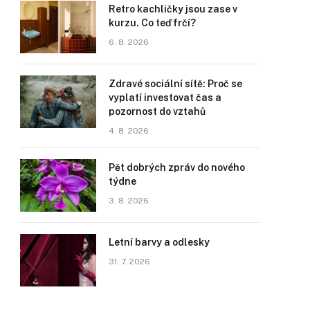
Retro kachličky jsou zase v
kurzu. Co teď frčí?
6. 8. 2026
Zdravé sociální sítě: Proč se
vyplatí investovat čas a
pozornost do vztahů
4. 8. 2026
Pět dobrých zpráv do nového
týdne
3. 8. 2026
Letní barvy a odlesky
31. 7. 2026