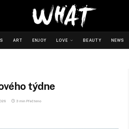
WS
ART
ENJOY
LOVE
BEAUTY
NEWS
nového týdne
2026
3 min Přečteno