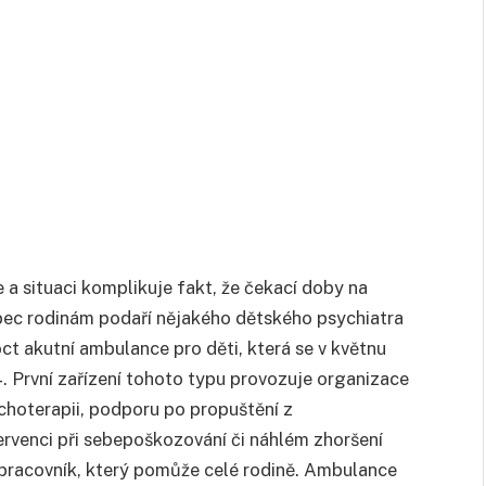
e a situaci komplikuje fakt, že čekací doby na
bec rodinám podaří nějakého dětského psychiatra
t akutní ambulance pro děti, která se v květnu
4. První zařízení tohoto typu provozuje organizace
hoterapii, podporu po propuštění z
ntervenci při sebepoškozování či náhlém zhoršení
 pracovník, který pomůže celé rodině. Ambulance