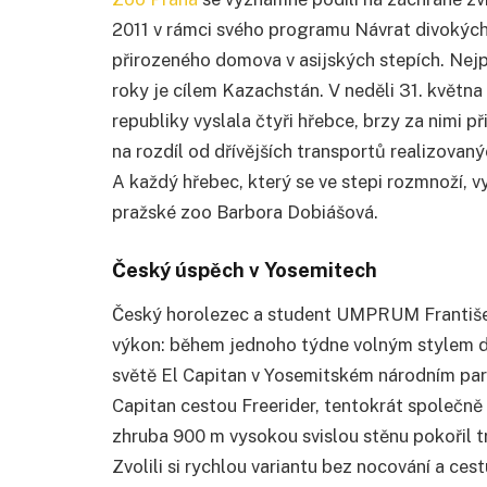
2011 v rámci svého programu Návrat divokých
přirozeného domova v asijských stepích. Nej
roky je cílem Kazachstán. V neděli 31. květ
republiky vyslala čtyři hřebce, brzy za nimi př
na rozdíl od dřívějších transportů realizova
A každý hřebec, který se ve stepi rozmnoží, vyt
pražské zoo Barbora Dobiášová.
Český úspěch v Yosemitech
Český horolezec a student UMPRUM František
výkon: během jednoho týdne volným stylem dv
světě El Capitan v Yosemitském národním park
Capitan cestou Freerider, tentokrát společ
zhruba 900 m vysokou svislou stěnu pokořil t
Zvolili si rychlou variantu bez nocování a cest