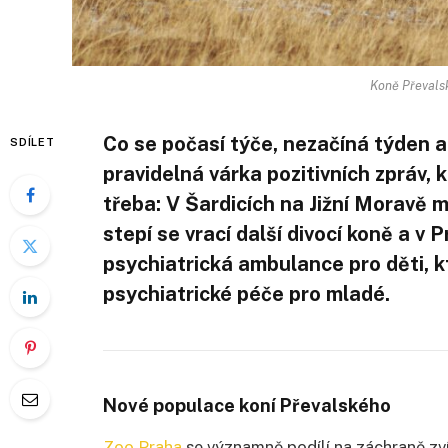
Koně Převalsk
Co se počasí týče, nezačíná týden a 
SDÍLET
pravidelná várka pozitivních zpráv,
třeba: V Šardicích na Jižní Moravě 
stepí se vrací další divocí koně a v
psychiatrická ambulance pro děti, 
psychiatrické péče pro mladé.
Nové populace koní Převalského
Zoo Praha
se významně podílí na záchraně zví