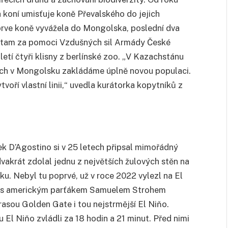
 koní umisťuje koně Převalského do jejich
prve koně vyvážela do Mongolska, poslední dva
na tam za pomoci Vzdušných sil Armády České
iletí čtyři klisny z berlínské zoo. „V Kazachstánu
ných v Mongolsku zakládáme úplně novou populaci.
voří vlastní linii,“ uvedla kurátorka kopytníků z
 D’Agostino si v 25 letech připsal mimořádný
akrát zdolal jednu z největších žulových stěn na
u. Nebyl tu poprvé, už v roce 2022 vylezl na El
ně s americkým parťákem Samuelem Strohem
rasou Golden Gate i tou nejstrmější El Niňo.
u El Niňo zvládli za 18 hodin a 21 minut. Před nimi