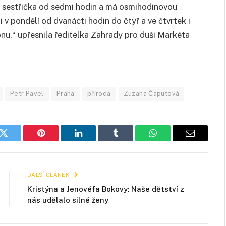
y sestřička od sedmi hodin a má osmihodinovou
i v pondělí od dvanácti hodin do čtyř a ve čtvrtek i
fonu,“ upřesnila ředitelka Zahrady pro duši Markéta
Petr Pavel
Praha
příroda
Zuzana Čaputová
k
Twitter
Pinterest
LinkedIn
Tumblr
WhatsApp
E-
mail
DALŠÍ ČLÁNEK
Kristýna a Jenovéfa Bokovy: Naše dětství z
nás udělalo silné ženy