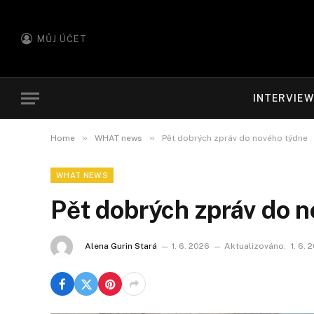
MŮJ ÚČET
INTERVIE
»
»
Home
WHAT news
Pět dobrých zpráv do nového týdne
WHAT NEWS
Pět dobrých zpráv do 
Alena Gurin Stará
1. 6. 2026
Aktualizováno:
1. 6. 