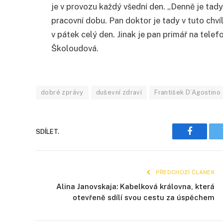
je v provozu každý všední den. „Denně je tad
pracovní dobu. Pan doktor je tady v tuto chvíl
v pátek celý den. Jinak je pan primář na tele
Školoudová.
dobré zprávy
duševní zdraví
František D’Agostino
SDÍLET.
Faceboo
PŘEDCHOZÍ ČLÁNEK
Alina Janovskaja: Kabelková královna, která
otevřeně sdílí svou cestu za úspěchem