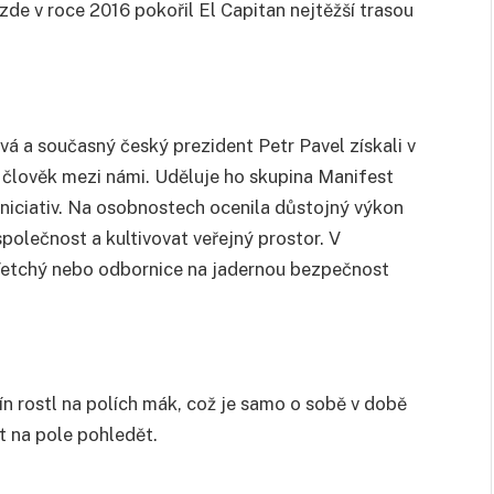
de v roce 2016 pokořil El Capitan nejtěžší trasou
á a současný český prezident Petr Pavel získali v
ý člověk mezi námi. Uděluje ho skupina Manifest
niciativ. Na osobnostech ocenila důstojný výkon
společnost a kultivovat veřejný prostor. V
ej Vetchý nebo odbornice na jadernou bezpečnost
n rostl na polích mák, což je samo o sobě v době
st na pole pohledět.