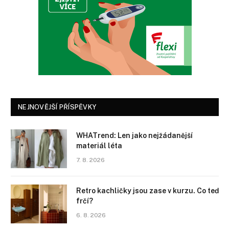
NEJNOVĚJŠÍ PŘÍSPĚVKY
WHATrend: Len jako nejžádanější
materiál léta
7. 8. 2026
Retro kachličky jsou zase v kurzu. Co teď
frčí?
6. 8. 2026