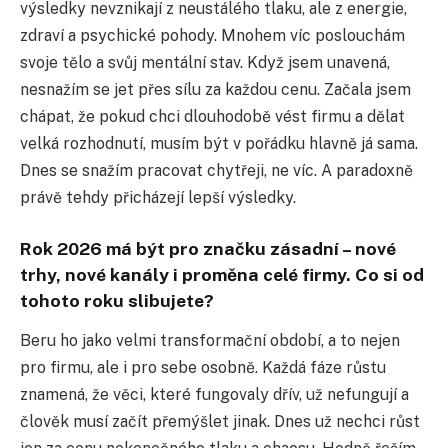
výsledky nevznikají z neustálého tlaku, ale z energie,
zdraví a psychické pohody. Mnohem víc poslouchám
svoje tělo a svůj mentální stav. Když jsem unavená,
nesnažím se jet přes sílu za každou cenu. Začala jsem
chápat, že pokud chci dlouhodobě vést firmu a dělat
velká rozhodnutí, musím být v pořádku hlavně já sama.
Dnes se snažím pracovat chytřeji, ne víc. A paradoxně
právě tehdy přicházejí lepší výsledky.
Rok 2026 má být pro značku zásadní – nové
trhy, nové kanály i proměna celé firmy. Co si od
tohoto roku slibujete?
Beru ho jako velmi transformační období, a to nejen
pro firmu, ale i pro sebe osobně. Každá fáze růstu
znamená, že věci, které fungovaly dřív, už nefungují a
člověk musí začít přemýšlet jinak. Dnes už nechci růst