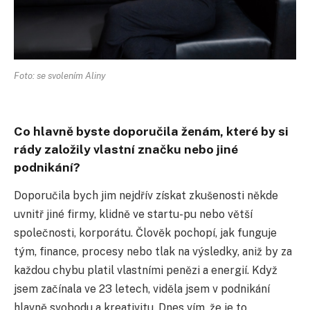
Foto: se svolením Aliny
Co hlavně byste doporučila ženám, které by si
rády založily vlastní značku nebo jiné
podnikání?
Doporučila bych jim nejdřív získat zkušenosti někde
uvnitř jiné firmy, klidně ve startu-pu nebo větší
společnosti, korporátu. Člověk pochopí, jak funguje
tým, finance, procesy nebo tlak na výsledky, aniž by za
každou chybu platil vlastními penězi a energií. Když
jsem začínala ve 23 letech, viděla jsem v podnikání
hlavně svobodu a kreativitu. Dnes vím, že je to