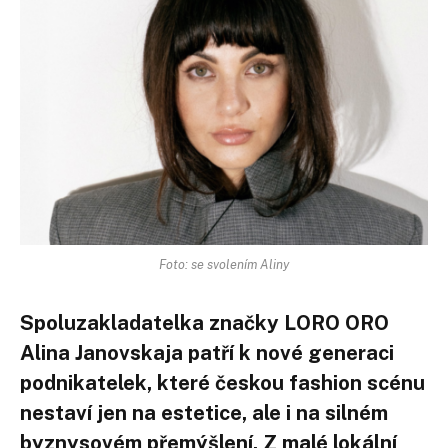
Foto: se svolením Aliny
Spoluzakladatelka značky
LORO ORO
Alina Janovskaja
patří k nové generaci
podnikatelek, které českou fashion scénu
nestaví jen na estetice, ale i na silném
byznysovém přemýšlení. Z malé lokální