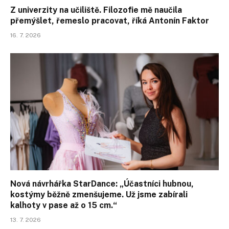
Z univerzity na učiliště. Filozofie mě naučila
přemýšlet, řemeslo pracovat, říká Antonín Faktor
16. 7. 2026
Nová návrhářka StarDance: „Účastníci hubnou,
kostýmy běžně zmenšujeme. Už jsme zabírali
kalhoty v pase až o 15 cm.“
13. 7. 2026