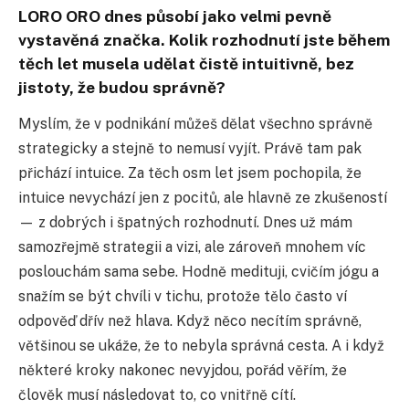
LORO ORO dnes působí jako velmi pevně
vystavěná značka. Kolik rozhodnutí jste během
těch let musela udělat čistě intuitivně, bez
jistoty, že budou správně?
Myslím, že v podnikání můžeš dělat všechno správně
strategicky a stejně to nemusí vyjít. Právě tam pak
přichází intuice. Za těch osm let jsem pochopila, že
intuice nevychází jen z pocitů, ale hlavně ze zkušeností
— z dobrých i špatných rozhodnutí. Dnes už mám
samozřejmě strategii a vizi, ale zároveň mnohem víc
poslouchám sama sebe. Hodně medituji, cvičím jógu a
snažím se být chvíli v tichu, protože tělo často ví
odpověď dřív než hlava. Když něco necítím správně,
většinou se ukáže, že to nebyla správná cesta. A i když
některé kroky nakonec nevyjdou, pořád věřím, že
člověk musí následovat to, co vnitřně cítí.