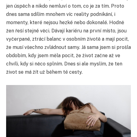
jen úspěch a nikdo nemluví o tom, co je za tím. Proto
dnes sama sdílím mnohem víc reality podnikání, i
momenty, které nejsou hezké nebo dokonalé. Hodně
žen řeší stejné věci. Dávají kariéru na první místo, jsou
vyčerpané, ztrácí balanc v osobním životě a mají pocit,
že musí všechno zvládnout samy. Já sama jsem si prošla
obdobím, kdy jsem měla pocit, že život začne až ve
chvíli, kdy si něco splním. Dnes si ale myslím, že ten
život se má žít už během té cesty.