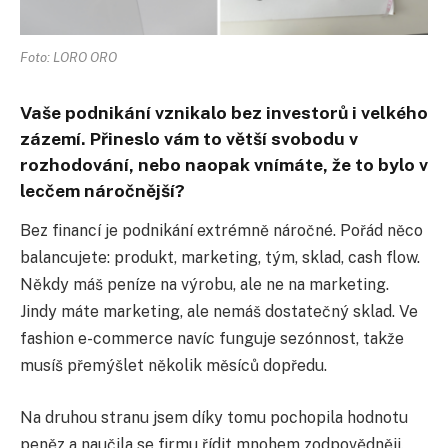
Foto: LORO ORO
Vaše podnikání vznikalo bez investorů i velkého
zázemí. Přineslo vám to větší svobodu v
rozhodování, nebo naopak vnímáte, že to bylo v
lecčem náročnější?
Bez financí je podnikání extrémně náročné. Pořád něco
balancujete: produkt, marketing, tým, sklad, cash flow.
Někdy máš peníze na výrobu, ale ne na marketing.
Jindy máte marketing, ale nemáš dostatečný sklad. Ve
fashion e-commerce navíc funguje sezónnost, takže
musíš přemýšlet několik měsíců dopředu.
Na druhou stranu jsem díky tomu pochopila hodnotu
peněz a naučila se firmu řídit mnohem zodpovědněji.