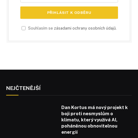
Souhlasím se
zásadami ochrany osobních údajů
.
NEJČTENĚJŠÍ
Dan Kortus má nový projekt k
boji proti nesmyslům o
klimatu, který využívá AI,
poháněnou obnovitelnou
energií