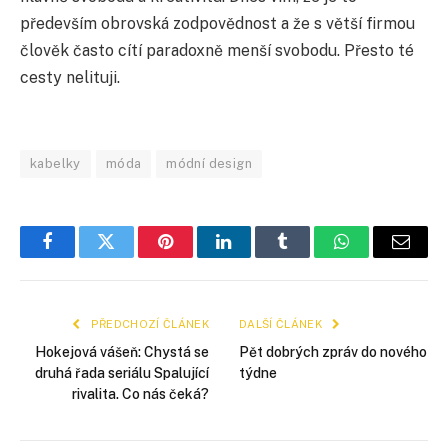
především obrovská zodpovědnost a že s větší firmou
člověk často cítí paradoxně menší svobodu. Přesto té
cesty nelituji.
kabelky
móda
módní design
Facebook
Twitter
Pinterest
LinkedIn
Tumblr
WhatsApp
E-
mail
PŘEDCHOZÍ ČLÁNEK
DALŠÍ ČLÁNEK
Hokejová vášeň: Chystá se
Pět dobrých zpráv do nového
druhá řada seriálu Spalující
týdne
rivalita. Co nás čeká?