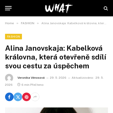
»
»
Home
FASHION
Alina Janovskaja: Kabelková královna, která otevřeně sdílí svou cestu za úspěchem
FASHION
Alina Janovskaja: Kabelková
královna, která otevřeně sdílí
svou cestu za úspěchem
Veronika Vénosová
29. 5. 2026
Aktualizováno:
29. 5.
2026
6 min Přečteno