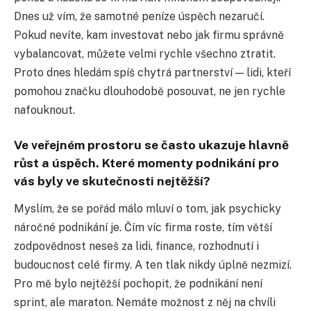
Dnes už vím, že samotné peníze úspěch nezaručí.
Pokud nevíte, kam investovat nebo jak firmu správně
vybalancovat, můžete velmi rychle všechno ztratit.
Proto dnes hledám spíš chytrá partnerství — lidi, kteří
pomohou značku dlouhodobě posouvat, ne jen rychle
nafouknout.
Ve veřejném prostoru se často ukazuje hlavně
růst a úspěch. Které momenty podnikání pro
vás byly ve skutečnosti nejtěžší?
Myslím, že se pořád málo mluví o tom, jak psychicky
náročné podnikání je. Čím víc firma roste, tím větší
zodpovědnost neseš za lidi, finance, rozhodnutí i
budoucnost celé firmy. A ten tlak nikdy úplně nezmizí.
Pro mě bylo nejtěžší pochopit, že podnikání není
sprint, ale maraton. Nemáte možnost z něj na chvíli