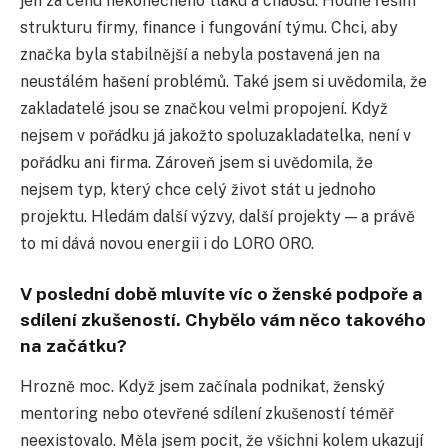
jen za cenu nekonečného tlaku a chaosu. Hodně řeším
strukturu firmy, finance i fungování týmu. Chci, aby
značka byla stabilnější a nebyla postavená jen na
neustálém hašení problémů. Také jsem si uvědomila, že
zakladatelé jsou se značkou velmi propojení. Když
nejsem v pořádku já jakožto spoluzakladatelka, není v
pořádku ani firma. Zároveň jsem si uvědomila, že
nejsem typ, který chce celý život stát u jednoho
projektu. Hledám další výzvy, další projekty — a právě
to mi dává novou energii i do LORO ORO.
V poslední době mluvíte víc o ženské podpoře a
sdílení zkušeností. Chybělo vám něco takového
na začátku?
Hrozně moc. Když jsem začínala podnikat, ženský
mentoring nebo otevřené sdílení zkušeností téměř
neexistovalo. Měla jsem pocit, že všichni kolem ukazují