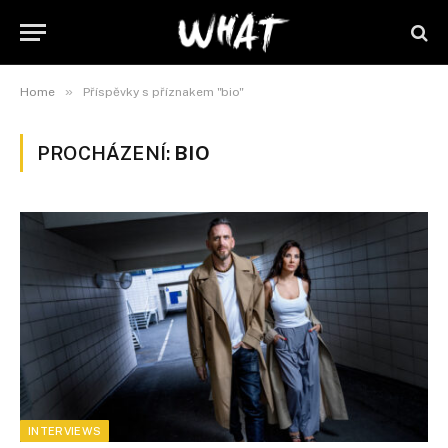
»
Home
Příspěvky s příznakem "bio"
PROCHÁZENÍ:
BIO
INTERVIEWS