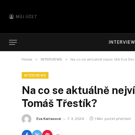
MŮJ ÚČET
INTERVIE
»
»
Home
INTERVIEWS
Na co se aktuálně nejvíc těší Eva De
INTERVIEWS
Na co se aktuálně nejví
Tomáš Třestík?
Eva Karlasová
7. 3. 2024
1 Min. počet přečtení