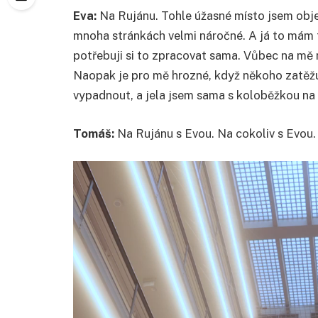
Eva:
Na Rujánu. Tohle úžasné místo jsem obje
mnoha stránkách velmi náročné. A já to mám t
potřebuji si to zpracovat sama. Vůbec na mě ne
Naopak je pro mě hrozné, když někoho zatěžuj
vypadnout, a jela jsem sama s koloběžkou na 
Tomáš:
Na Rujánu s Evou. Na cokoliv s Evou. 
Video
přehrávač