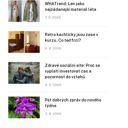
WHATrend: Len jako
nejžádanější materiál léta
7. 8. 2026
Retro kachličky jsou zase v
kurzu. Co teď frčí?
6. 8. 2026
Zdravé sociální sítě: Proč se
vyplatí investovat čas a
pozornost do vztahů
4. 8. 2026
Pět dobrých zpráv do nového
týdne
3. 8. 2026