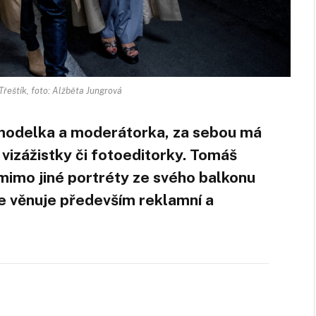
řeštík, foto: Alžběta Jungrová
 modelka a moderátorka, za sebou má
 vizážistky či fotoeditorky. Tomáš
mimo jiné portréty ze svého balkonu
e věnuje především reklamní a