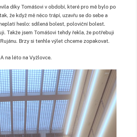
vila díky Tomášovi v období, které pro mě bylo po
ak, že když mě něco trápí, uzavřu se do sebe a
platí heslo: sdílená bolest, poloviční bolest.
i. Takže jsem Tomášovi tehdy řekla, že potřebuji
Rujánu. Brzy si tenhle výlet chceme zopakovat.
A na léto na Vyžlovce.