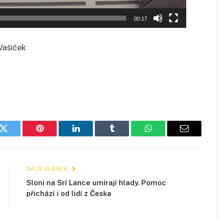
00:17
Vašíček
k
Twitter
Pinterest
LinkedIn
Tumblr
WhatsApp
E-
mail
DALŠÍ ČLÁNEK
Sloni na Srí Lance umírají hlady. Pomoc
přichází i od lidí z Česka