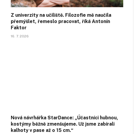
Z univerzity na učiliště. Filozofie mě naučila
přemýšlet, řemeslo pracovat, říká Antonín
Faktor
16. 7. 2026
Nová návrhářka StarDance: „Účastníci hubnou,
kostýmy běžně zmenšujeme. Už jsme zabírali
kalhoty v pase až o 15 cm.“