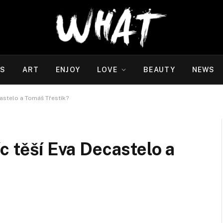
WS
ART
ENJOY
LOVE
BEAUTY
NEWS
castelo a Tomáš Třestík?
c těší Eva Decastelo a