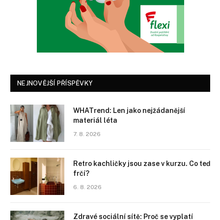
NEJNOVĚJŠÍ PŘÍSPĚVKY
WHATrend: Len jako nejžádanější
materiál léta
7. 8. 2026
Retro kachličky jsou zase v kurzu. Co teď
frčí?
6. 8. 2026
Zdravé sociální sítě: Proč se vyplatí