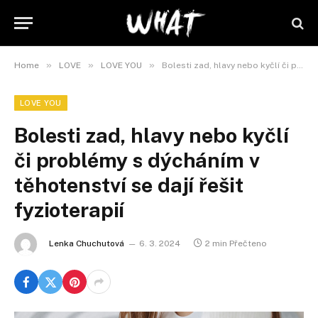
»
»
»
Home
LOVE
LOVE YOU
Bolesti zad, hlavy nebo kyčlí či problémy s dýcháním v těhotenství se dají řešit fyzioterapií
LOVE YOU
Bolesti zad, hlavy nebo kyčlí
či problémy s dýcháním v
těhotenství se dají řešit
fyzioterapií
Lenka Chuchutová
6. 3. 2024
2 min Přečteno