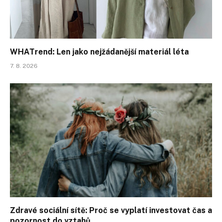
WHATrend: Len jako nejžádanější materiál léta
7. 8. 2026
Zdravé sociální sítě: Proč se vyplatí investovat čas a
pozornost do vztahů