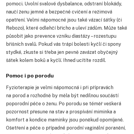
pomoci. Uvolní svalové dysbalance, odstraní blokády,
naučí ženu jemné a bezpečné cvičení a režimová
opatření. Velmi nápomocné jsou také vázací šátky (či
Rebozo), které odlehčí břicho a uleví zádům. Může také
působit jako prevence vzniku diastázy – rozestupu
břišních svalů. Pokud vás trápí bolesti kyčlí či spony
stydké, zkuste si třeba jen pevně zavázat obyčejný
šátek kolem boků a kyčlí. Ihned ucítíte rozdíl.
Pomoc i po porodu
Fyzioterapie je velmi nápomocná i při přípravách
na porod a rozhodně by měla být nedílnou součástí
poporodní péče o ženu. Po porodu se téměř veškerá
pozornost přesune na stav a prospívání miminka a
komfort a kondice maminky jsou poněkud opomíjené.
Ošetření a péče o případné porodní vaginální poranění,