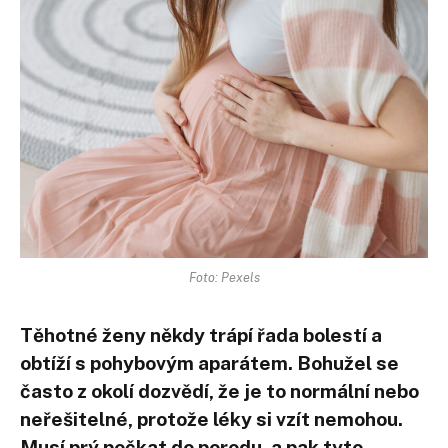
Foto: Pexels
Těhotné ženy někdy trápí řada bolestí a
obtíží s pohybovým aparátem. Bohužel se
často z okolí dozvědí, že je to normální nebo
neřešitelné, protože léky si vzít nemohou.
Musí prý počkat do porodu, a pak tyto