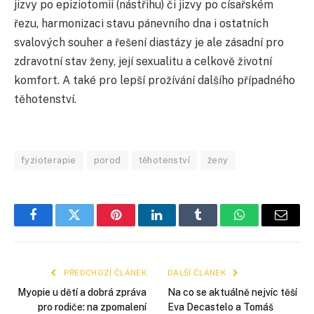
jizvy po epiziotomii (nástřihu) či jizvy po císařském
řezu, harmonizaci stavu pánevního dna i ostatních
svalových souher a řešení diastázy je ale zásadní pro
zdravotní stav ženy, její sexualitu a celkově životní
komfort. A také pro lepší prožívání dalšího případného
těhotenství.
fyzioterapie
porod
těhotenství
ženy
Facebook
Twitter
Pinterest
LinkedIn
Tumblr
WhatsApp
E-
mail
PŘEDCHOZÍ ČLÁNEK
DALŠÍ ČLÁNEK
Myopie u dětí a dobrá zpráva
Na co se aktuálně nejvíc těší
pro rodiče: na zpomalení
Eva Decastelo a Tomáš