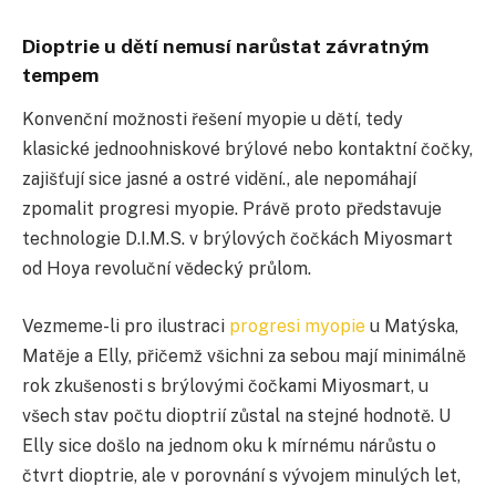
Dioptrie u dětí nemusí narůstat závratným
tempem
Konvenční možnosti řešení myopie u dětí, tedy
klasické jednoohniskové brýlové nebo kontaktní čočky,
zajišťují sice jasné a ostré vidění., ale nepomáhají
zpomalit progresi myopie. Právě proto představuje
technologie D.I.M.S. v brýlových čočkách Miyosmart
od Hoya revoluční vědecký průlom.
Vezmeme-li pro ilustraci
progresi myopie
u Matýska,
Matěje a Elly, přičemž všichni za sebou mají minimálně
rok zkušenosti s brýlovými čočkami Miyosmart, u
všech stav počtu dioptrií zůstal na stejné hodnotě. U
Elly sice došlo na jednom oku k mírnému nárůstu o
čtvrt dioptrie, ale v porovnání s vývojem minulých let,