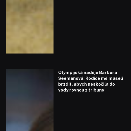
Olympijská naděje Barbora
Seemanová: Rodiče mě museli
brzdit, abych neskočila do
vody rovnou z tribuny