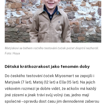
Matýskovi se během ročního testování čoček počet dioptrií nezhoršil.
Foto: Hoya
Dětská krátkozrakost jako fenomén doby
Do českého testování čoček Miyosmart se zapojili i
Matýsek (7 let), Matěj (12 let) a Ella (15 let). Na jejich
věkovém rozmezí je dobře vidět, že ačkoliv má každý
jiné zázemí a jinak tráví svůj volný čas, jedno mají
společné – opravdu dost času jim dennodenně zaberou