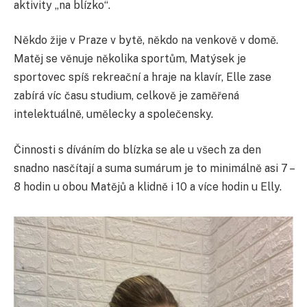
aktivity „na blízko“.
Někdo žije v Praze v bytě, někdo na venkově v domě.
Matěj se věnuje několika sportům, Matýsek je
sportovec spíš rekreační a hraje na klavír, Elle zase
zabírá víc času studium, celkově je zaměřená
intelektuálně, umělecky a společensky.
Činnosti s díváním do blízka se ale u všech za den
snadno nasčítají a suma sumárum je to minimálně asi 7 –
8 hodin u obou Matějů a klidně i 10 a více hodin u Elly.