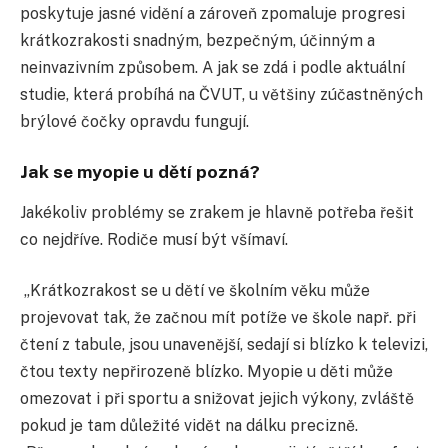
poskytuje jasné vidění a zároveň zpomaluje progresi
krátkozrakosti snadným, bezpečným, účinným a
neinvazivním způsobem. A jak se zdá i podle aktuální
studie, která probíhá na ČVUT, u většiny zúčastněných
brýlové čočky opravdu fungují.
Jak se myopie u dětí pozná?
Jakékoliv problémy se zrakem je hlavně potřeba řešit
co nejdříve. Rodiče musí být všímaví.
„Krátkozrakost se u dětí ve školním věku může
projevovat tak, že začnou mít potíže ve škole např. při
čtení z tabule, jsou unavenější, sedají si blízko k televizi,
čtou texty nepřirozeně blízko. Myopie u děti může
omezovat i při sportu a snižovat jejich výkony, zvláště
pokud je tam důležité vidět na dálku precizně.