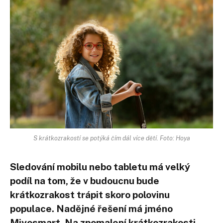
S krátkozrakostí se potýká čím dál více dětí. Foto: Hoya
Sledování mobilu nebo tabletu má velký
podíl na tom, že v budoucnu bude
krátkozrakost trápit skoro polovinu
populace. Nadějné řešení má jméno
Miyosmart. Na zpomalení krátkozrakosti