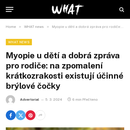
»
»
Home
WHAT news
Myopie u dětí a dobrá zpráva pro rodiče: na zpomalení krátkozrakosti existují účinné brýlové čočky
WHAT NEWS
Myopie u dětí a dobrá zpráva
pro rodiče: na zpomalení
krátkozrakosti existují účinné
brýlové čočky
Advertorial
5. 3. 2024
6 min Přečteno