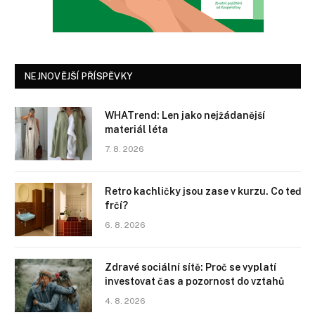
NEJNOVĚJŠÍ PŘÍSPĚVKY
WHATrend: Len jako nejžádanější
materiál léta
7. 8. 2026
Retro kachličky jsou zase v kurzu. Co teď
frčí?
6. 8. 2026
Zdravé sociální sítě: Proč se vyplatí
investovat čas a pozornost do vztahů
4. 8. 2026