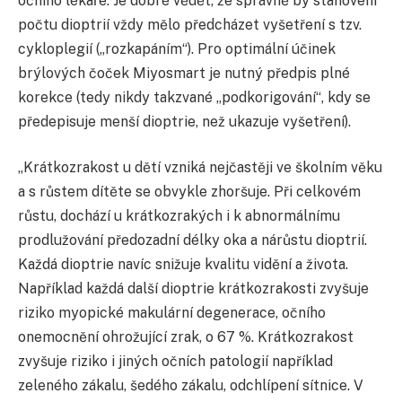
očního lékaře. Je dobré vědět, že správně by stanovení
počtu dioptrií vždy mělo předcházet vyšetření s tzv.
cykloplegií („rozkapáním“). Pro optimální účinek
brýlových čoček Miyosmart je nutný předpis plné
korekce (tedy nikdy takzvané „podkorigování“, kdy se
předepisuje menší dioptrie, než ukazuje vyšetření).
„Krátkozrakost u dětí vzniká nejčastěji ve školním věku
a s růstem dítěte se obvykle zhoršuje. Při celkovém
růstu, dochází u krátkozrakých i k abnormálnímu
prodlužování předozadní délky oka a nárůstu dioptrií.
Každá dioptrie navíc snižuje kvalitu vidění a života.
Například každá další dioptrie krátkozrakosti zvyšuje
riziko myopické makulární degenerace, očního
onemocnění ohrožující zrak, o 67 %. Krátkozrakost
zvyšuje riziko i jiných očních patologií například
zeleného zákalu, šedého zákalu, odchlípení sítnice. V