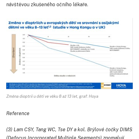
návštěvou zkušeného očního lékaře.
Změna dioptrií u dětí ve věku 8 až 13 let, graf: Hoya
Reference
(3) Lam CSY, Tang WC, Tse DY a kol. Brýlové čočky DIMS
(Defocus Incorporated Multiple Segments) zpomalují