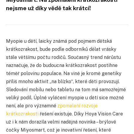
nejsme už díky vědě tak krátcí!
Myopie u dětí, laicky známá pod pojmem dětská
krátkozrakost, bude podle odborníků dělat vrásky
stále většímu počtu rodičů. Současný trend nárůstu
naznačuje, že do budoucna krátkozrakost postihne
téměř polovinu populace. Na vině je kromě genetiky
příliš mnoho aktivit „na blízko“, které děti provozují.
Sledování mobilu nebo tabletu na tom má samozřejmě
veliký podíl. Úplné vyléčení myopie u dětí sice možné
není, ale pro významné
zpomalení rozvoje
krátkozrakosti
řešení existuje. Díky Hoya Vision Care
už i k nám dorazila velmi nadějná novinka – brýlové
čočky Miyosmart, což je inovativní řešení, které