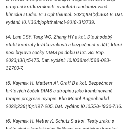
progresi krátkozrakosti: dvouletá randomizovaná
klinická studie. Br J Ophthalmol. 2020;104(3):363-8. Dat.
vydání: 10.1136/bjophthalmol-2018-313739.
(4) Lam CSY, Tang WC, Zhang HY a kol. Dlouhodobý
efekt kontroly krátkozrakosti a bezpečnost u dětí, které
nosí brýlové čočky DIMS po dobu 6 let. Sci Rep.
2023;13(1):5475. Dat. vydání: 10.1038/s41598-023-
32700-7.
(5) Kaymak H, Mattern AI, Graff B a kol. Bezpečnost
brýlových čoček DIMS a atropinu jako kombinované
terapie progrese myopie. Klin Monbl Augenheilkd.
2022;239(10):1197-205. Dat. vydání: 10.1055/a-1930-7116.
(6) Kaymak H, Neller K, Schutz S a kol. Testy zraku s
brýlovými a kontaktními čočkami pro optickou korekci