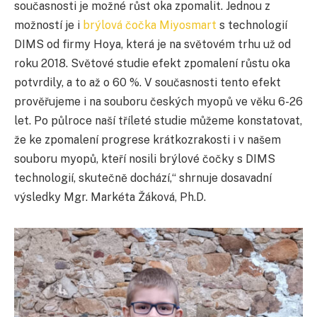
současnosti je možné růst oka zpomalit. Jednou z
možností je i
brýlová čočka Miyosmart
s technologií
DIMS od firmy Hoya, která je na světovém trhu už od
roku 2018. Světové studie efekt zpomalení růstu oka
potvrdily, a to až o 60 %. V současnosti tento efekt
prověřujeme i na souboru českých myopů ve věku 6-26
let. Po půlroce naší tříleté studie můžeme konstatovat,
že ke zpomalení progrese krátkozrakosti i v našem
souboru myopů, kteří nosili brýlové čočky s DIMS
technologií, skutečně dochází,“ shrnuje dosavadní
výsledky Mgr. Markéta Žáková, Ph.D.