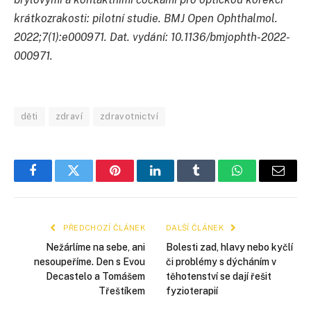
krátkozrakosti: pilotní studie. BMJ Open Ophthalmol.
2022;7(1):e000971. Dat. vydání: 10.1136/bmjophth-2022-
000971.
děti
zdraví
zdravotnictví
Facebook
Twitter
Pinterest
LinkedIn
Tumblr
WhatsApp
E-
mail
PŘEDCHOZÍ ČLÁNEK
DALŠÍ ČLÁNEK
Nežárlíme na sebe, ani
Bolesti zad, hlavy nebo kyčlí
nesoupeříme. Den s Evou
či problémy s dýcháním v
Decastelo a Tomášem
těhotenství se dají řešit
Třeštíkem
fyzioterapií