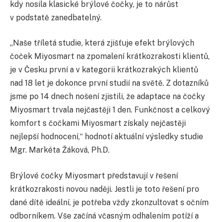
kdy nosila klasické brýlové čočky, je to nárůst
v podstatě zanedbatelný.
„Naše tříletá studie, která zjišťuje efekt brýlových
čoček Miyosmart na zpomalení krátkozrakosti klientů,
je v Česku první a v kategorii krátkozrakých klientů
nad 18 let je dokonce první studií na světě. Z dotazníků
jsme po 14 dnech nošení zjistili, že adaptace na čočky
Miyosmart trvala nejčastěji 1 den. Funkčnost a celkový
komfort s čočkami Miyosmart získaly nejčastěji
nejlepší hodnocení,“ hodnotí aktuální výsledky studie
Mgr. Markéta Žáková, Ph.D.
Brýlové čočky Miyosmart představují v řešení
krátkozrakosti novou naději. Jestli je toto řešení pro
dané dítě ideální, je potřeba vždy zkonzultovat s očním
odborníkem. Vše začíná včasným odhalením potíží a