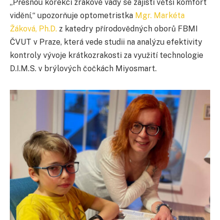
„Přesnou korekcí zrakové vady se zajistí větší komfort
vidění,“ upozorňuje optometristka
Mgr. Markéta
Žáková, Ph.D.
z katedry přírodovědných oborů FBMI
ČVUT v Praze, která vede studii na analýzu efektivity
kontroly vývoje krátkozrakosti za využití technologie
D.I.M.S. v brýlových čočkách Miyosmart.