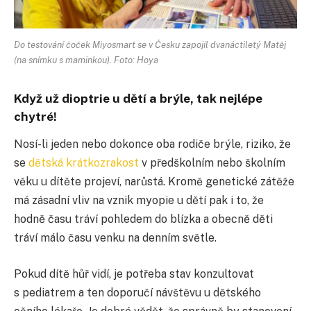
Do testování čoček Miyosmart se v Česku zapojil dvanáctiletý Matěj
(na snímku s maminkou). Foto: Hoya
Když už dioptrie u dětí a brýle, tak nejlépe
chytré!
Nosí-li jeden nebo dokonce oba rodiče brýle, riziko, že
se
dětská krátkozrakost
v předškolním nebo školním
věku u dítěte projeví, narůstá. Kromě genetické zátěže
má zásadní vliv na vznik myopie u dětí pak i to, že
hodně času tráví pohledem do blízka a obecně děti
tráví málo času venku na denním světle.
Pokud dítě hůř vidí, je potřeba stav konzultovat
s pediatrem a ten doporučí návštěvu u dětského