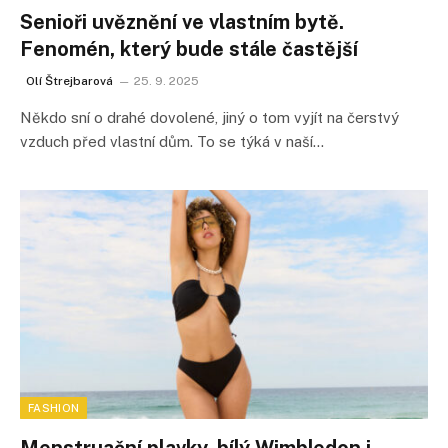
Senioři uvěznění ve vlastním bytě.
Fenomén, který bude stále častější
Olí Štrejbarová
25. 9. 2025
Někdo sní o drahé dovolené, jiný o tom vyjít na čerstvý
vzduch před vlastní dům. To se týká v naší…
FASHION