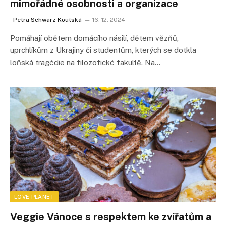
mimořádné osobnosti a organizace
Petra Schwarz Koutská
16. 12. 2024
Pomáhají obětem domácího násilí, dětem vězňů,
uprchlíkům z Ukrajiny či studentům, kterých se dotkla
loňská tragédie na filozofické fakultě. Na…
LOVE PLANET
Veggie Vánoce s respektem ke zvířatům a