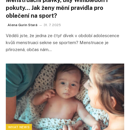
Menstruační plavky, bílý Wimbledon i
pokuty… Jak ženy mění pravidla pro
oblečení na sport?
Alena Gurin Stará
31. 7. 2025
Věděli jste, že jedna ze čtyř dívek v období adolescence
kvůli menstruaci sekne se sportem? Menstruace je
přirozená, občas nám…
WHAT NEWS