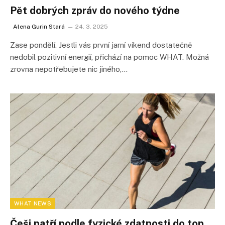
Pět dobrých zpráv do nového týdne
Alena Gurin Stará
24. 3. 2025
Zase pondělí. Jestli vás první jarní víkend dostatečně
nedobil pozitivní energií, přichází na pomoc WHAT. Možná
zrovna nepotřebujete nic jiného,…
WHAT NEWS
Češi patří podle fyzické zdatnosti do top