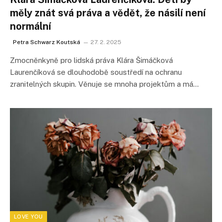
měly znát svá práva a vědět, že násilí není
normální
Petra Schwarz Koutská
27. 2. 2025
Zmocněnkyně pro lidská práva Klára Šimáčková
Laurenčíková se dlouhodobě soustředí na ochranu
zranitelných skupin. Věnuje se mnoha projektům a má…
LOVE YOU