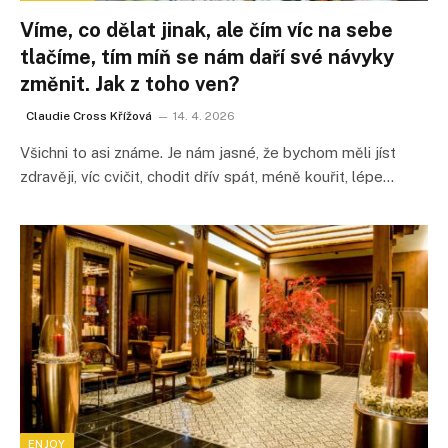
Víme, co dělat jinak, ale čím víc na sebe
tlačíme, tím míň se nám daří své návyky
změnit. Jak z toho ven?
Claudie Cross Křížová
14. 4. 2026
Všichni to asi známe. Je nám jasné, že bychom měli jíst
zdravěji, víc cvičit, chodit dřív spát, méně kouřit, lépe…
ENJOY