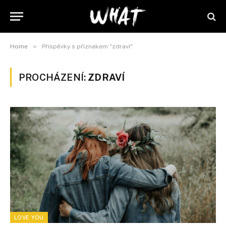
»
Home
Příspěvky s příznakem "zdraví"
PROCHÁZENÍ:
ZDRAVÍ
LOVE YOU