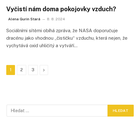
Vyčistí nám doma pokojovky vzduch?
Alena Gurin Stará
8. 8. 2024
Sociálními sítěmi obíhá zpráva, že NASA doporučuje
dracénu jako vhodnou „čističku“ vzduchu, která nejen, že
vychytává oxid uhličitý a vytváří…
Další
1
2
3