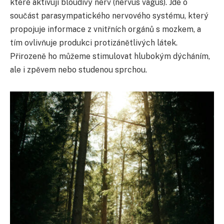
které aktivují bloudivý nerv (nervus vagus). Jde o
součást parasympatického nervového systému, který
propojuje informace z vnitřních orgánů s mozkem, a
tím ovlivňuje produkci protizánětlivých látek.
Přirozeně ho můžeme stimulovat hlubokým dýcháním,
ale i zpěvem nebo studenou sprchou.