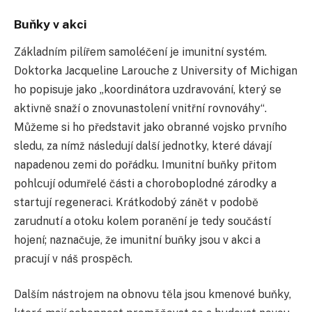
Buňky v akci
Základním pilířem samoléčení je imunitní systém.
Doktorka Jacqueline Larouche z University of Michigan
ho popisuje jako „koordinátora uzdravování, který se
aktivně snaží o znovunastolení vnitřní rovnováhy“.
Můžeme si ho představit jako obranné vojsko prvního
sledu, za nímž následují další jednotky, které dávají
napadenou zemi do pořádku. Imunitní buňky přitom
pohlcují odumřelé části a choroboplodné zárodky a
startují regeneraci. Krátkodobý zánět v podobě
zarudnutí a otoku kolem poranění je tedy součástí
hojení; naznačuje, že imunitní buňky jsou v akci a
pracují v náš prospěch.
Dalším nástrojem na obnovu těla jsou kmenové buňky,