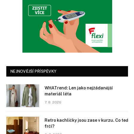
NEJNOVĚJŠÍ PŘÍSPĚVKY
WHATrend: Len jako nejžádanější
materiál léta
7. 8. 2026
Retro kachličky jsou zase v kurzu. Co teď
frčí?