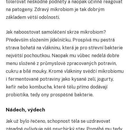
tolerovat neškodné podněty a naopak účinně reagovat
na patogeny. Zdravý mikrobiom je tak dobrým
základem větší odolnosti.
Jak naboostovat samoléčení skrze mikrobiom?
Především složením jídelníčku. Prospívá mu pestrá
strava bohatá na vlákninu, která je pro střevní bakterie
největší pochoutkou. Naopak mu vůbec nedělá dobře
menu složené z průmyslově zpracovaných potravin,
cukru a bílé mouky. Kromě vlákniny svědčí mikrobiomu
i fermentované potraviny jako kysané zelí, jogurty,
kefír nebo kombucha, které tělu přímo dodávají
probiotika, tedy ony prospěšné bakterie.
Nádech, výdech
Jak už bylo řečeno, schopnost těla se uzdravovat
zásadně ovlivňuje náš psychický stav. Pomáhá mu tedy