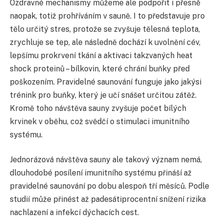
Ozdravné mechanismy můžeme ale podpořit i přesně
naopak, totiž prohříváním v sauně. I to představuje pro
tělo určitý stres, protože se zvyšuje tělesná teplota,
zrychluje se tep, ale následně dochází k uvolnění cév,
lepšímu prokrvení tkání a aktivaci takzvaných heat
shock proteinů – bílkovin, které chrání buňky před
poškozením. Pravidelné saunování funguje jako jakýsi
trénink pro buňky, který je učí snášet určitou zátěž.
Kromě toho návštěva sauny zvyšuje počet bílých
krvinek v oběhu, což svědčí o stimulaci imunitního
systému.
Jednorázová návštěva sauny ale takový význam nemá,
dlouhodobé posílení imunitního systému přináší až
pravidelné saunování po dobu alespoň tří měsíců. Podle
studií může přinést až padesátiprocentní snížení rizika
nachlazení a infekcí dýchacích cest.