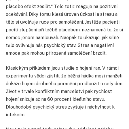
placebo efekt zesílit.“ Tělo totiž reaguje na pozitivní
očekávání. Díky tomu klesá úroveň úzkosti a stresu a
tělo si uvolňuje ruce pro samoléčení. Jestliže pacienti
pocítí zlepšení při léčbě placebem, neznamená to, že si
nemoc jenom namlouvali. Naopak to ukazuje, jak silně
tělo ovlivňuje náš psychický stav. Stres a negativní
emoce pak mohou přirozené samoléčení brzdit.
Klasickým příkladem jsou studie o hojení ran. V rámci
experimentu vědci zjistili, že běžná hádka mezi manželi
dokáže hojení drobného poranění prodloužit o celý den.
Život v trvale konfliktním manželství pak rychlost
hojení snižuje až na 60 procent ideálního stavu.
Dlouhodobý psychický stres zvyšuje i náchylnost k
infekcím.