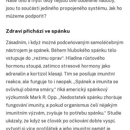
Naše tělo a mysl tedy nejsou dvě oddělené nádoby,
jsou to součásti jediného propojeného systému. Jak ho
můžeme podpořit?
Zdraví přichází ve spánku
Zásadním, i když možná podceňovaným samoléčebným
nástrojem je spánek. Během hlubokého spánku tělo
vstupuje do „režimu oprav“. Hladina růstového
hormonu stoupá, zatímco stresové hormony jako
adrenalin a kortizol klesají. Tím se posiluje imunitní
reakce, ale funguje to i naopak. „Spánek a imunita se
ovlivňují oběma směry,“ říká americký spánkový
výzkumník Mark R. Opp. „Nedostatek spánku zhoršuje
fungování imunity, a pokud organismus čelí nějakým
imunitním výzvám, zvyšuje to potřebu spánku.“ Studie
ukázaly, že když se člověk po očkování dobře vyspí,
vytvoří si více protilátek a jeho imunitní paměť je