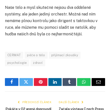
Naše tělo a mysl skutečně nejsou dva oddělené
systémy, ale jeden jediný orchestr. Možná nad ním
nemáme plnou kontrolu jako dirigent s taktovkou v
ruce, ale můžeme mu pomoci sladit se natolik, aby
hudba našich dnů byla co nejharmoničtější.
CERMAT
péče o tělo
přijímací zkoušky
psychologie
zdraví
Facebook
Twitter
Pinterest
LinkedIn
Tumblr
WhatsApp
E-
mail
PŘEDCHOZÍ ČLÁNEK
DALŠÍ ČLÁNEK
Pokáče v O2 areně doprovodí
Začala výstava Czech Press