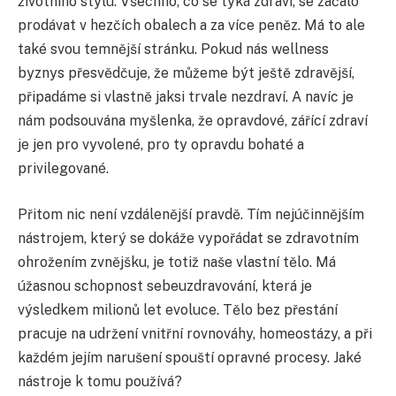
životního stylu. Všechno, co se týká zdraví, se začalo
prodávat v hezčích obalech a za více peněz. Má to ale
také svou temnější stránku. Pokud nás wellness
byznys přesvědčuje, že můžeme být ještě zdravější,
připadáme si vlastně jaksi trvale nezdraví. A navíc je
nám podsouvána myšlenka, že opravdové, zářící zdraví
je jen pro vyvolené, pro ty opravdu bohaté a
privilegované.
Přitom nic není vzdálenější pravdě. Tím nejúčinnějším
nástrojem, který se dokáže vypořádat se zdravotním
ohrožením zvnějšku, je totiž naše vlastní tělo. Má
úžasnou schopnost sebeuzdravování, která je
výsledkem milionů let evoluce. Tělo bez přestání
pracuje na udržení vnitřní rovnováhy, homeostázy, a při
každém jejím narušení spouští opravné procesy. Jaké
nástroje k tomu používá?