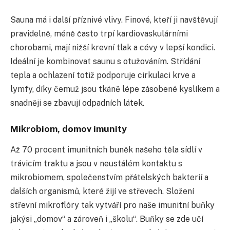
Sauna má i další příznivé vlivy. Finové, kteří ji navštěvují
pravidelně, méně často trpí kardiovaskulárními
chorobami, mají nižší krevní tlak a cévy v lepší kondici.
Ideální je kombinovat saunu s otužováním. Střídání
tepla a ochlazení totiž podporuje cirkulaci krve a
lymfy, díky čemuž jsou tkáně lépe zásobené kyslíkem a
snadněji se zbavují odpadních látek.
Mikrobiom, domov imunity
Až 70 procent imunitních buněk našeho těla sídlí v
trávicím traktu a jsou v neustálém kontaktu s
mikrobiomem, společenstvím přátelských bakterií a
dalších organismů, které žijí ve střevech. Složení
střevní mikroflóry tak vytváří pro naše imunitní buňky
jakýsi „domov“ a zároveň i „školu“. Buňky se zde učí