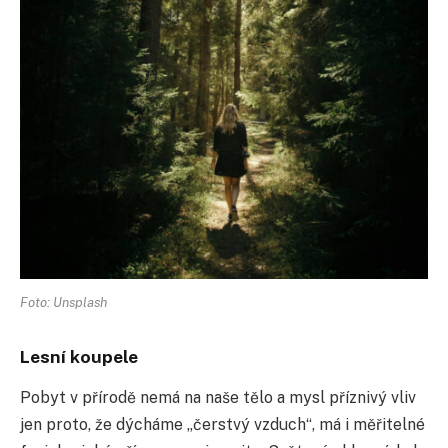
Foto: Unsplash
Lesní koupele
Pobyt v přírodě nemá na naše tělo a mysl příznivý vliv
jen proto, že dýcháme „čerstvý vzduch“, má i měřitelné