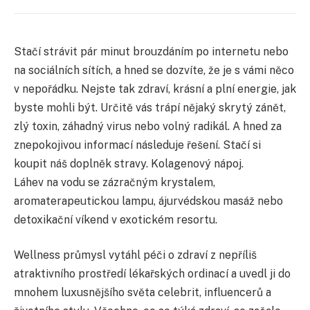
Stačí strávit pár minut brouzdáním po internetu nebo
na sociálních sítích, a hned se dozvíte, že je s vámi něco
v nepořádku. Nejste tak zdraví, krásní a plní energie, jak
byste mohli být. Určitě vás trápí nějaký skrytý zánět,
zlý toxin, záhadný virus nebo volný radikál. A hned za
znepokojivou informací následuje řešení. Stačí si
koupit náš doplněk stravy. Kolagenový nápoj.
Láhev na vodu se zázračným krystalem,
aromaterapeutickou lampu, ájurvédskou masáž nebo
detoxikační víkend v exotickém resortu.
Wellness průmysl vytáhl péči o zdraví z nepříliš
atraktivního prostředí lékařských ordinací a uvedl ji do
mnohem luxusnějšího světa celebrit, influencerů a