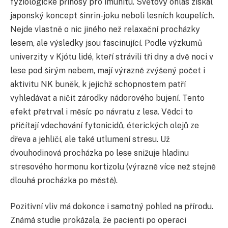
fyziologické přínosy pro imunitu. Světový ohlas získal
japonský koncept šinrin-joku neboli lesních koupelích.
Nejde vlastně o nic jiného než relaxační procházky
lesem, ale výsledky jsou fascinující. Podle výzkumů
univerzity v Kjótu lidé, kteří strávili tři dny a dvě noci v
lese pod širým nebem, mají výrazně zvýšený počet i
aktivitu NK buněk, k jejichž schopnostem patří
vyhledávat a ničit zárodky nádorového bujení. Tento
efekt přetrval i měsíc po návratu z lesa. Vědci to
přičítají vdechování fytonicidů, éterických olejů ze
dřeva a jehličí, ale také utlumení stresu. Už
dvouhodinová procházka po lese snižuje hladinu
stresového hormonu kortizolu (výrazně více než stejně
dlouhá procházka po městě).
Pozitivní vliv má dokonce i samotný pohled na přírodu.
Známá studie prokázala, že pacienti po operaci