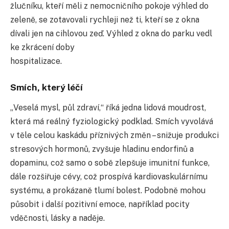
žlučníku, kteří měli z nemocničního pokoje výhled do
zeleně, se zotavovali rychleji než ti, kteří se z okna
dívali jen na cihlovou zeď. Výhled z okna do parku vedl
ke zkrácení doby
hospitalizace.
Smích, který léčí
„Veselá mysl, půl zdraví,“ říká jedna lidová moudrost,
která má reálný fyziologický podklad. Smích vyvolává
v těle celou kaskádu příznivých změn – snižuje produkci
stresových hormonů, zvyšuje hladinu endorfinů a
dopaminu, což samo o sobě zlepšuje imunitní funkce,
dále rozšiřuje cévy, což prospívá kardiovaskulárnímu
systému, a prokázaně tlumí bolest. Podobně mohou
působit i další pozitivní emoce, například pocity
vděčnosti, lásky a naděje.