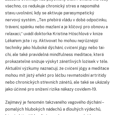
všechno, co redukuje chronický stres a napomáhá
stavu uvolnění, kdy se aktivuje parasympatický
nervový systém. „Ten přebírá vládu v době odpočinku,
trávení, spánku nebo mazlení a je klíčový pro obnovu a
relaxaci,“ uvádí doktorka Kristina Höschlová v knize
Lékařem jste i vy. Aktivovat ho mohou nejrůznější
techniky jako hluboké dýchání, cvičení jógy nebo tai-
chi, ale také pravidelná mindfulness meditace, která
prokazatelně snižuje výskyt zánětlivých ložisek v těle.
Aktuální výzkumy naznačují, že cvičení jógy a meditace
mohou mít jistý efekt pro léčbu revmatoidní artritidy
nebo chronických střevních zánětů, ale také se ukázaly
jako účinné pro snížení rizika nákazy covidem-19.
Zajímavý je fenomén takzvaného vagového dýchání –
pomalých hlubokých nádechů a dlouhých výdechů,