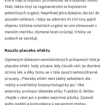
které mají schopnost proměňovat se a budovat novou
tkáň, takže stojí za regeneračními schopnostmi
jednotlivých orgánů. Například játra dokážou dorůst do
původní velikosti, i když se odstraní tři čtvrtiny jejich
objemu. Většina ostatních orgánů se umí obnovovat v
menším měřítku: zlomené kosti srůstají, trhliny ve
svalech se zacelují.
Kouzlo placebo efektu
Zajímavým důkazem samoléčebných schopností těla je
placebo efekt, tedy situace, kdy člověk věří, že dostává
účinný lék, a díky tomu se v těle spustí samoozdravné
procesy. „Placebo efekt není žádný sebeklam, ale
reálný a ověřitelný biopsychologický jev,“ říká
americký profesor lékařské etiky Franklin G. Miller.
„Nejde v něm jen o podání neúčinné pilulky. Způsob
jejího podání a komunikace s pacientem mohou