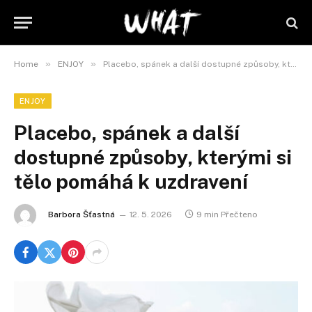
»
»
Home
ENJOY
Placebo, spánek a další dostupné způsoby, kterými si tělo pomáhá k uzdravení
ENJOY
Placebo, spánek a další
dostupné způsoby, kterými si
tělo pomáhá k uzdravení
Barbora Šťastná
12. 5. 2026
9 min Přečteno