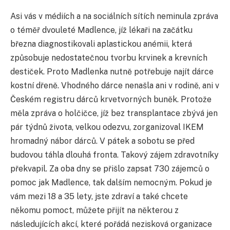
Asi vás v médiích a na sociálních sítích neminula zpráva
o téměř dvouleté Madlence, jíž lékaři na začátku
března diagnostikovali aplastickou anémii, která
způsobuje nedostatečnou tvorbu krvinek a krevních
destiček. Proto Madlenka nutně potřebuje najít dárce
kostní dřeně. Vhodného dárce nenašla ani v rodině, ani v
Českém registru dárců krvetvorných buněk. Protože
měla zpráva o holčičce, jíž bez transplantace zbývá jen
pár týdnů života, velkou odezvu, zorganizoval IKEM
hromadný nábor dárců. V pátek a sobotu se před
budovou táhla dlouhá fronta. Takový zájem zdravotníky
překvapil. Za oba dny se přišlo zapsat 730 zájemců o
pomoc jak Madlence, tak dalším nemocným. Pokud je
vám mezi 18 a 35 lety, jste zdraví a také chcete
někomu pomoct, můžete přijít na některou z
následujících akcí, které pořádá nezisková organizace