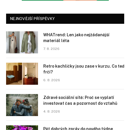
NEJNOVĚJŠÍ PŘÍSPĚVKY
WHATrend: Len jako nejžádanější
materiál léta
7. 8. 2026
Retro kachličky jsou zase v kurzu. Co teď
frčí?
6. 8. 2026
Zdravé sociální sítě: Proč se vyplatí
investovat čas a pozornost do vztahů
4. 8. 2026
Pět dobrých zpráv do nového týdne