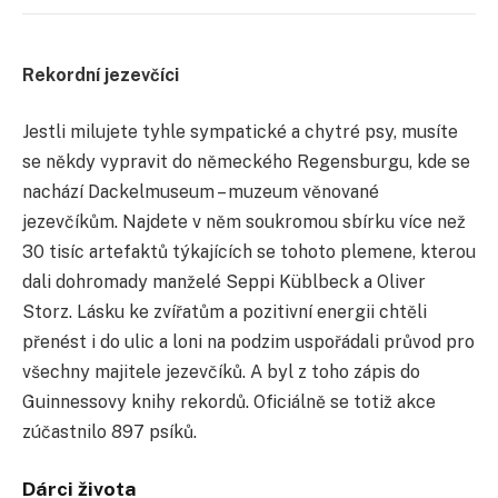
Rekordní jezevčíci
Jestli milujete tyhle sympatické a chytré psy, musíte
se někdy vypravit do německého Regensburgu, kde se
nachází Dackelmuseum – muzeum věnované
jezevčíkům. Najdete v něm soukromou sbírku více než
30 tisíc artefaktů týkajících se tohoto plemene, kterou
dali dohromady manželé Seppi Küblbeck a Oliver
Storz. Lásku ke zvířatům a pozitivní energii chtěli
přenést i do ulic a loni na podzim uspořádali průvod pro
všechny majitele jezevčíků. A byl z toho zápis do
Guinnessovy knihy rekordů. Oficiálně se totiž akce
zúčastnilo 897 psíků.
Dárci života