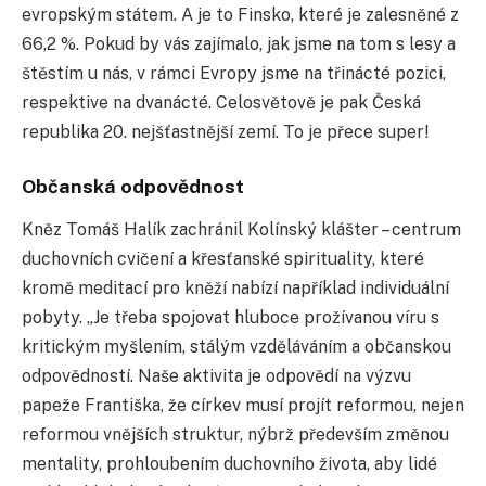
evropským státem. A je to Finsko, které je zalesněné z
66,2 %. Pokud by vás zajímalo, jak jsme na tom s lesy a
štěstím u nás, v rámci Evropy jsme na třinácté pozici,
respektive na dvanácté. Celosvětově je pak Česká
republika 20. nejšťastnější zemí. To je přece super!
Občanská odpovědnost
Kněz Tomáš Halík zachránil Kolínský klášter – centrum
duchovních cvičení a křesťanské spirituality, které
kromě meditací pro kněží nabízí například individuální
pobyty. „Je třeba spojovat hluboce prožívanou víru s
kritickým myšlením, stálým vzděláváním a občanskou
odpovědností. Naše aktivita je odpovědí na výzvu
papeže Františka, že církev musí projít reformou, nejen
reformou vnějších struktur, nýbrž především změnou
mentality, prohloubením duchovního života, aby lidé