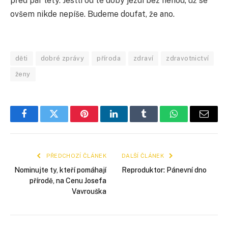
před pár lety. Jestli od té doby jezdí bez nehod, už se
ovšem nikde nepíše. Budeme doufat, že ano.
děti
dobré zprávy
příroda
zdraví
zdravotnictví
ženy
Facebook
Twitter
Pinterest
LinkedIn
Tumblr
WhatsApp
E-
mail
PŘEDCHOZÍ ČLÁNEK
DALŠÍ ČLÁNEK
Nominujte ty, kteří pomáhají
Reproduktor: Pánevní dno
přírodě, na Cenu Josefa
Vavrouška