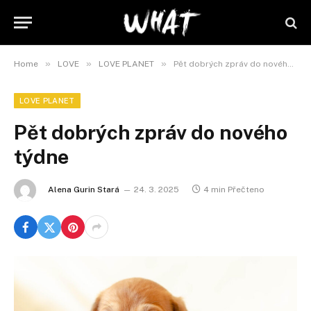
»
»
»
Home
LOVE
LOVE PLANET
Pět dobrých zpráv do nového týdne
LOVE PLANET
Pět dobrých zpráv do nového
týdne
Alena Gurin Stará
24. 3. 2025
4 min Přečteno