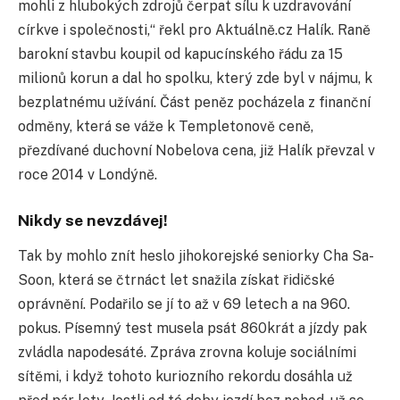
mohli z hlubokých zdrojů čerpat sílu k uzdravování
církve i společnosti,“ řekl pro Aktuálně.cz Halík. Raně
barokní stavbu koupil od kapucínského řádu za 15
milionů korun a dal ho spolku, který zde byl v nájmu, k
bezplatnému užívání. Část peněz pocházela z finanční
odměny, která se váže k Templetonově ceně,
přezdívané duchovní Nobelova cena, již Halík převzal v
roce 2014 v Londýně.
Nikdy se nevzdávej!
Tak by mohlo znít heslo jihokorejské seniorky Cha Sa-
Soon, která se čtrnáct let snažila získat řidičské
oprávnění. Podařilo se jí to až v 69 letech a na 960.
pokus. Písemný test musela psát 860krát a jízdy pak
zvládla napodesáté. Zpráva zrovna koluje sociálními
sítěmi, i když tohoto kuriozního rekordu dosáhla už