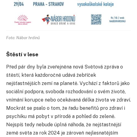
Foto: Nábor hrdinů
Štěstí v lese
Před pár dny byla zveřejněna nová Světová zpráva o
štěstí, která každoročně udává žebříček
nejšťastnějších zemí na planetě. Vychází z faktorů jako
sociální podpora, svoboda rozhodování o svém životě,
vnímání korupce nebo očekávaná délka života ve zdraví.
Mockrát se psalo o tom, že řadu benefitů pro zdraví i
psychiku má pobyt v přírodě a pohled do zeleně.
Nejspíš tedy nebude úplná náhoda, že nejštastnější
země světa za rok 2024 je zároveň nejlesnatějším