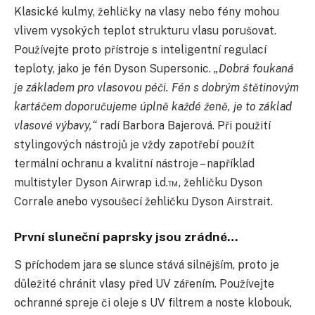
Klasické kulmy, žehličky na vlasy nebo fény mohou
vlivem vysokých teplot strukturu vlasu porušovat.
Používejte proto přístroje s inteligentní regulací
teploty, jako je fén Dyson Supersonic.
„Dobrá foukaná
je základem pro vlasovou péči. Fén s dobrým štětinovým
kartáčem doporučujeme úplně každé ženě, je to základ
vlasové výbavy,“
radí Barbora Bajerová. Při použití
stylingových nástrojů je vždy zapotřebí použít
termální ochranu a kvalitní nástroje – například
multistyler Dyson Airwrap i.d.™, žehličku Dyson
Corrale anebo vysoušecí žehličku Dyson Airstrait.
První sluneční paprsky jsou zrádné…
S příchodem jara se slunce stává silnějším, proto je
důležité chránit vlasy před UV zářením. Používejte
ochranné spreje či oleje s UV filtrem a noste klobouk,