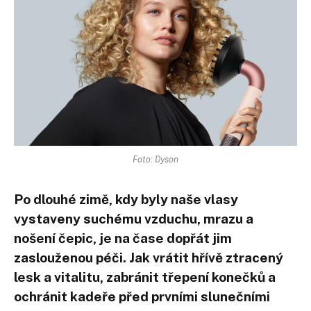
Foto: Dyson
Po dlouhé zimě, kdy byly naše vlasy
vystaveny suchému vzduchu, mrazu a
nošení čepic, je na čase dopřát jim
zaslouženou péči. Jak vrátit hřívě ztracený
lesk a vitalitu, zabránit třepení konečků a
ochránit kadeře před prvními slunečními