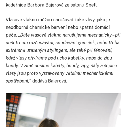
kadeřnice Barbora Bajerová ze salonu Spell.
Vlasové vlákno můžou narušovat také vlivy, jako je
neodborné chemické barvení nebo špatná domácí
péče.
„Dále vlasové vlákno narušujeme mechanicky – při
nešetrném rozčesávání, sundávání gumiček, nebo třeba
extrémně utaženým stylingem, ale také při fénování,
když vlasy přivíráme pod ucho kabelky, nebo do zipu
bundy. V zimě nosíme kabáty, bundy, zipy, šály a čepice –
vlasy jsou proto vystavovány většímu mechanickému
opotřebení,“
dodává Bajerová.