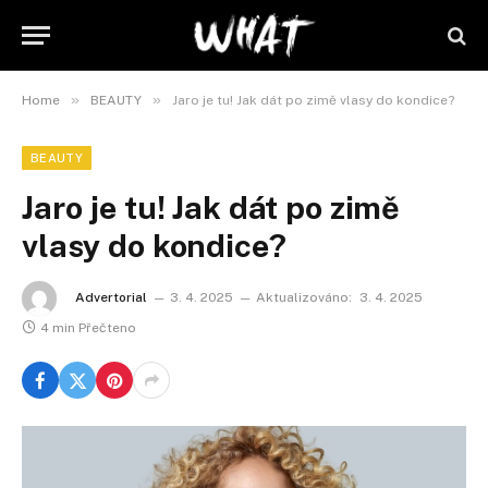
»
»
Home
BEAUTY
Jaro je tu! Jak dát po zimě vlasy do kondice?
BEAUTY
Jaro je tu! Jak dát po zimě
vlasy do kondice?
Advertorial
3. 4. 2025
Aktualizováno:
3. 4. 2025
4 min Přečteno