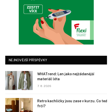
NEJNOVĚJŠÍ PŘÍSPĚVKY
WHATrend: Len jako nejžádanější
materiál léta
7. 8. 2026
Retro kachličky jsou zase v kurzu. Co teď
frčí?