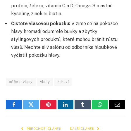
protein, železo, vitamín C a D, Omega-3 mastné
kyseliny, zinek či biotin.
Čistěte vlasovou pokožku:
V zimě se na pokožce
hlavy hromadí odumřelé buňky a zbytky
stylingových produktů, které mohou bránit růstu
vlasů. Nechte si v salónu od odborníka hloubkově
vyčistit pokožku hlavy.
péče o vlasy
vlasy
zdraví
Facebook
Twitter
Pinterest
LinkedIn
Tumblr
WhatsApp
E-
mail
PŘEDCHOZÍ ČLÁNEK
DALŠÍ ČLÁNEK