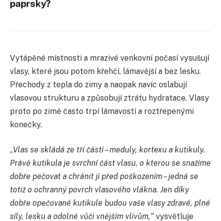
paprsky?
Vytápěné místnosti a mrazivé venkovní počasí vysušují
vlasy, které jsou potom křehčí, lámavější a bez lesku.
Přechody z tepla do zimy a naopak navíc oslabují
vlasovou strukturu a způsobují ztrátu hydratace. Vlasy
proto po zimě často trpí lámavostí a roztřepenými
konečky.
„
Vlas se skládá ze tří částí – meduly, kortexu a kutikuly.
Právě kutikula je svrchní část vlasu, o kterou se snažíme
dobře pečovat a chránit ji před poškozením – jedná se
totiž o ochranný povrch vlasového vlákna. Jen díky
dobře opečované kutikule budou vaše vlasy zdravé, plné
síly, lesku a odolné vůči vnějším vlivům,“
vysvětluje