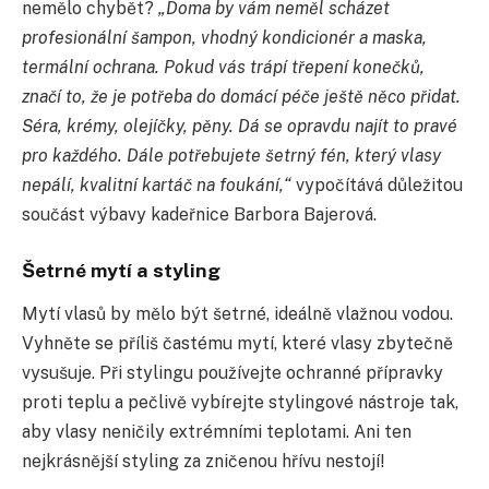
nemělo chybět?
„Doma by vám neměl scházet
profesionální šampon, vhodný kondicionér a maska,
termální ochrana. Pokud vás trápí třepení konečků,
značí to, že je potřeba do domácí péče ještě něco přidat.
Séra, krémy, olejíčky, pěny. Dá se opravdu najít to pravé
pro každého. Dále potřebujete šetrný fén, který vlasy
nepálí, kvalitní kartáč na foukání,“
vypočítává důležitou
součást výbavy kadeřnice Barbora Bajerová.
Šetrné mytí a styling
Mytí vlasů by mělo být šetrné, ideálně vlažnou vodou.
Vyhněte se příliš častému mytí, které vlasy zbytečně
vysušuje. Při stylingu používejte ochranné přípravky
proti teplu a pečlivě vybírejte stylingové nástroje tak,
aby vlasy neničily extrémními teplotami. Ani ten
nejkrásnější styling za zničenou hřívu nestojí!