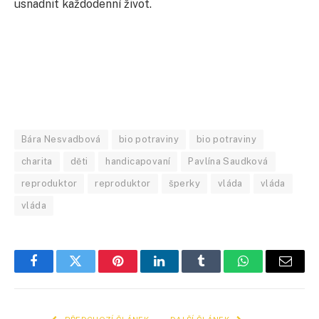
usnadnit každodenní život.
Bára Nesvadbová
bio potraviny
bio potraviny
charita
děti
handicapovaní
Pavlína Saudková
reproduktor
reproduktor
šperky
vláda
vláda
vláda
Facebook
Twitter
Pinterest
LinkedIn
Tumblr
WhatsApp
E-
mail