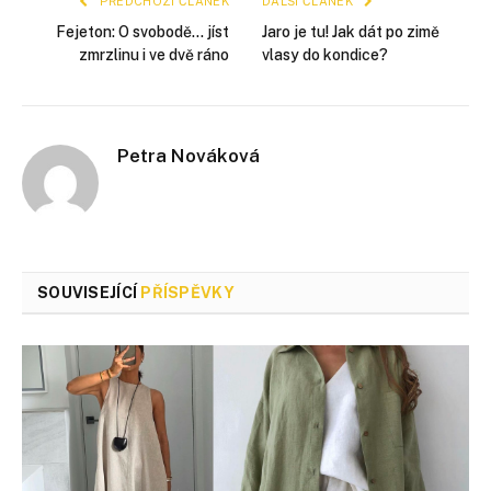
PŘEDCHOZÍ ČLÁNEK
DALŠÍ ČLÁNEK
Fejeton: O svobodě… jíst
Jaro je tu! Jak dát po zimě
zmrzlinu i ve dvě ráno
vlasy do kondice?
Petra Nováková
SOUVISEJÍCÍ
PŘÍSPĚVKY