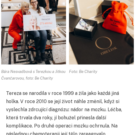
Bára Nesvadbová s Terezkou a Jitkou
Foto: Be Charity
Čvančarovou, foto: Be Charity
Tereza se narodila v roce 1999 a žila jako každá jiná
holka. V roce 2010 se její život náhle změnil, když si
vyslechla zdrcující diagnózu: nádor na mozku. Léčba,
která trvala dva roky, jí bohužel přinesla další
komplikace. Po druhé operaci mozku ochrnula. Na
následnou chemoterapii její tělo zareagovalo