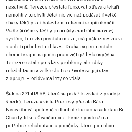
negativně, Terezce přestala fungovat střeva a lékaři
nemohli v tu chvíli dělat nic víc než podávat jí velké
dávky léků proti bolestem a chemoterapii ukončit.
Vedlejší účinky léčby jí narušily centrální nervový
systém, Terezka přestala mluvit, má poškozený zrak i
sluch, trpí bolestmi hlavy… Druhá, experimentální
chemoterapie na jiném pracovišti již byla úspěšná.
Tereza se stále potýká s problémy, ale i díky
rehabilitacím a velké chuti do života se její stav
zlepšuje. Před dvěma lety se vdala.
Šek na 271 418 Kč, které se podařilo získat z prodeje
šperků, Tereze v sídle Preciosy předala Bára
Nesvadbová společně s dlouholetou ambasadorkou Be
Charity Jitkou Čvančarovou. Peníze poslouží na
potřebné rehabilitace a pomůcky, které pomohou