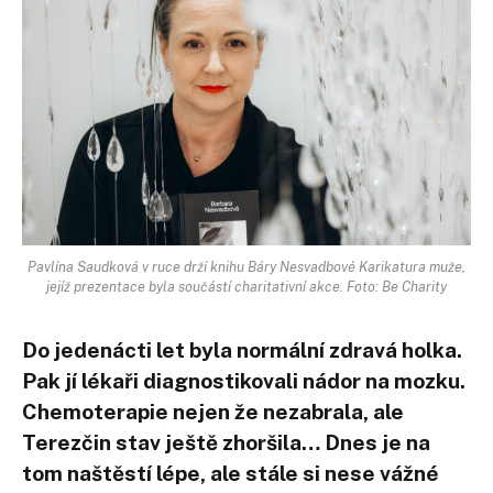
Pavlína Saudková v ruce drží knihu Báry Nesvadbové Karikatura muže,
jejíž prezentace byla součástí charitativní akce. Foto: Be Charity
Do jedenácti let byla normální zdravá holka.
Pak jí lékaři diagnostikovali nádor na mozku.
Chemoterapie nejen že nezabrala, ale
Terezčin stav ještě zhoršila… Dnes je na
tom naštěstí lépe, ale stále si nese vážné