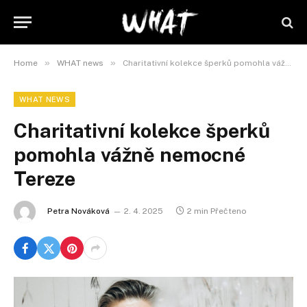
»
»
Home
WHAT news
Charitativní kolekce šperků pomohla vážně nemocné Tereze
WHAT NEWS
Charitativní kolekce šperků
pomohla vážně nemocné
Tereze
Petra Nováková
2. 4. 2025
2 min Přečteno