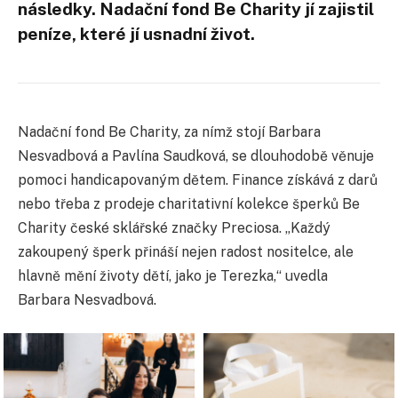
následky. Nadační fond Be Charity jí zajistil
peníze, které jí usnadní život.
Nadační fond Be Charity, za nímž stojí Barbara
Nesvadbová a Pavlína Saudková, se dlouhodobě věnuje
pomoci handicapovaným dětem. Finance získává z darů
nebo třeba z prodeje charitativní kolekce šperků Be
Charity české sklářské značky Preciosa. „Každý
zakoupený šperk přináší nejen radost nositelce, ale
hlavně mění životy dětí, jako je Terezka,“ uvedla
Barbara Nesvadbová.