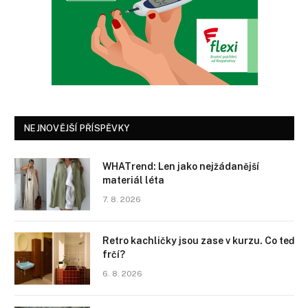
NEJNOVĚJŠÍ PŘÍSPĚVKY
WHATrend: Len jako nejžádanější
materiál léta
7. 8. 2026
Retro kachličky jsou zase v kurzu. Co teď
frčí?
6. 8. 2026