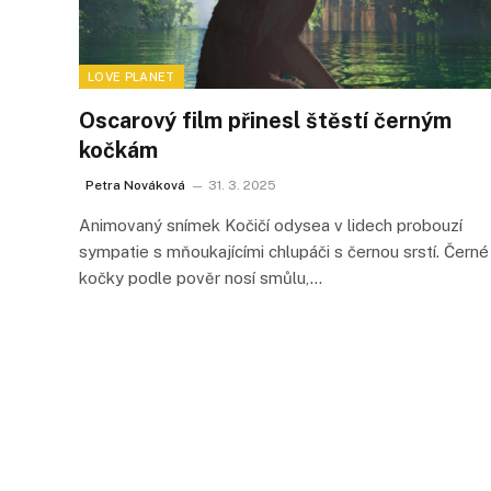
LOVE PLANET
Oscarový film přinesl štěstí černým
kočkám
Petra Nováková
31. 3. 2025
Animovaný snímek Kočičí odysea v lidech probouzí
sympatie s mňoukajícími chlupáči s černou srstí. Černé
kočky podle pověr nosí smůlu,…