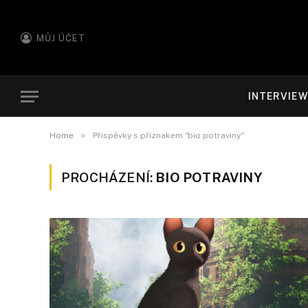
MŮJ ÚČET
INTERVIE
»
Home
Příspěvky s příznakem "bio potraviny"
PROCHÁZENÍ:
BIO POTRAVINY