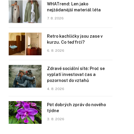
WHATrend: Len jako
nejžádanější materiál léta
7. 8. 2026
Retro kachličky jsou zase v
kurzu. Co teď frčí?
6. 8. 2026
Zdravé sociální sítě: Proč se
vyplatí investovat čas a
pozornost do vztahů
4. 8. 2026
Pět dobrých zpráv do nového
týdne
3. 8. 2026