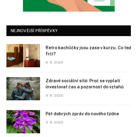
NEJNOVĚJŠÍ PŘÍSPĚVKY
Retro kachličky jsou zase v kurzu. Co teď
frčí?
6. 8. 2026
Zdravé sociální sítě: Proč se vyplatí
investovat čas a pozornost do vztahů
4. 8. 2026
Pět dobrých zpráv do nového týdne
3. 8. 2026