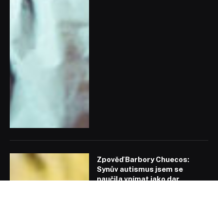
Zpověď Barbory Chuecos:
Synův autismus jsem se
naučila vnímat jako dar