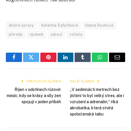
dobré zprávy
Kateřina Šafaříková
liběna Rochová
příroda
spánek
zdraví
zvířata
Facebook
Twitter
Pinterest
LinkedIn
Tumblr
WhatsApp
E-
mail
PŘEDCHOZÍ ČLÁNEK
DALŠÍ ČLÁNEK
Říjen v odstínech růžové:
„V sedmnácti metrech bez
měsíc, kdy se krásy a síly žen
jištění to byl velký stres, ale i
spojují v jeden příběh
vzrušení a adrenalin,“ říká
akrobatka, která otvírá
společenská tabu