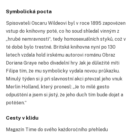
Symbolická pocta
Spisovateli Oscaru Wildeovi byl v roce 1895 zapovězen
vstup do knihovny poté, co ho soud shledal vinným z
„hrubé nemravnosti“, tedy homosexuálních styků, což v
té době bylo trestné. Britská knihovna nyní po 130
letech vzdala hold irskému autorovi románu Obraz
Doriana Graye nebo divadelní hry Jak je důležité míti
Filipa tím, že mu symbolicky vydala novou průkazku.
Minulý týden si ji při slavnostní akci převzal jeho vnuk
Merlin Holland, který pronesl: „Je to milé gesto
odpuštění a jsem si jistý, že jeho duch tím bude dojat a
potěšen.“
Cesty v klidu
Magazín Time do svého každoročního přehledu