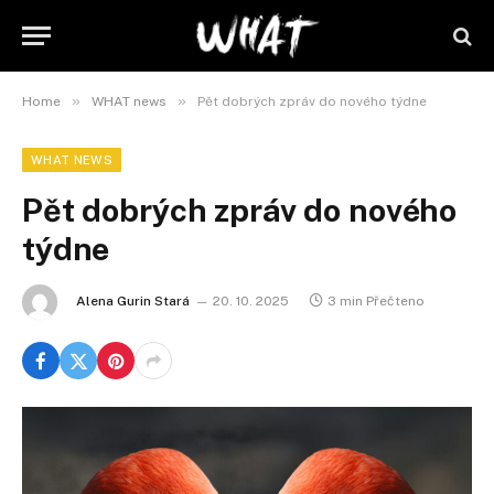
»
»
Home
WHAT news
Pět dobrých zpráv do nového týdne
WHAT NEWS
Pět dobrých zpráv do nového
týdne
Alena Gurin Stará
20. 10. 2025
3 min Přečteno