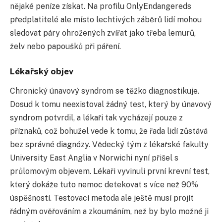
nějaké peníze získat. Na profilu OnlyEndangereds
předplatitelé ale místo lechtivých záběrů lidí mohou
sledovat páry ohrožených zvířat jako třeba lemurů,
želv nebo papoušků při páření.
Lékařský objev
Chronický únavový syndrom se těžko diagnostikuje.
Dosud k tomu neexistoval žádný test, který by únavový
syndrom potvrdil, a lékaři tak vycházejí pouze z
příznaků, což bohužel vede k tomu, že řada lidí zůstává
bez správné diagnózy. Vědecký tým z lékařské fakulty
University East Anglia v Norwichi nyní přišel s
průlomovým objevem. Lékaři vyvinuli první krevní test,
který dokáže tuto nemoc detekovat s více než 90%
úspěšností. Testovací metoda ale ještě musí projít
řádným ověřováním a zkoumáním, než by bylo možné ji