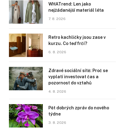
WHATrend: Len jako
nejžádanější materiál léta
7. 8. 2026
Retro kachličky jsou zase v
kurzu. Co teď frčí?
6. 8. 2026
Zdravé sociální sítě: Proč se
vyplatí investovat čas a
pozornost do vztahů
4. 8. 2026
Pět dobrých zpráv do nového
týdne
3. 8. 2026