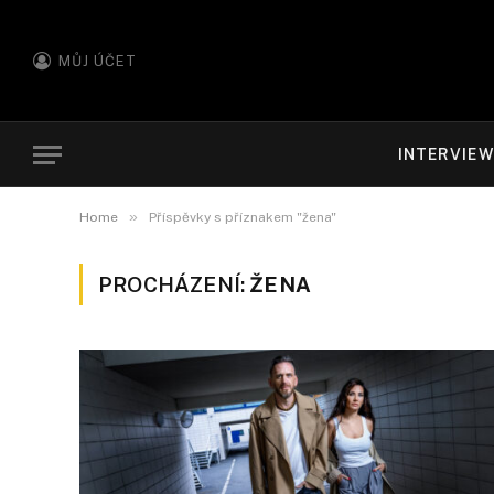
MŮJ ÚČET
INTERVIE
»
Home
Příspěvky s příznakem "žena"
PROCHÁZENÍ:
ŽENA