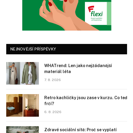
NEJNOVĚJŠÍ PŘÍSPĚVKY
WHATrend: Len jako nejžádanější
materiál léta
7. 8. 2026
Retro kachličky jsou zase v kurzu. Co teď
frčí?
6. 8. 2026
Zdravé sociální sítě: Proč se vyplatí