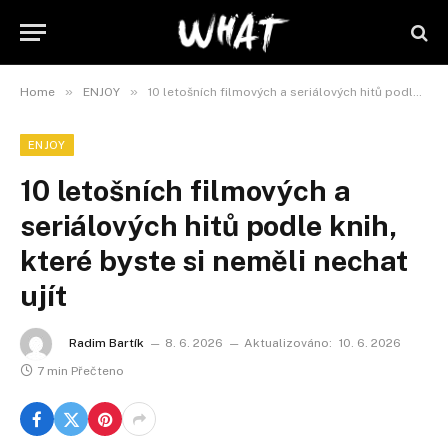
»
»
Home
ENJOY
10 letošních filmových a seriálových hitů podle knih, které byste si neměli nechat ujít
ENJOY
10 letošních filmových a
seriálových hitů podle knih,
které byste si neměli nechat
ujít
Radim Bartík
8. 6. 2026
Aktualizováno:
10. 6. 2026
7 min Přečteno