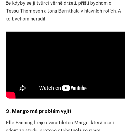
že kdyby se jí tvůrci věrně drželi, přišli bychom o
Tessu Thompson a Jona Bernthala v hlavních rolích. A
to bychom neradi!
9. Margo má problém vyjít
Elle Fanning hraje dvacetiletou Margo, která musí
odejít ze studií, protože otěhotněla se svým