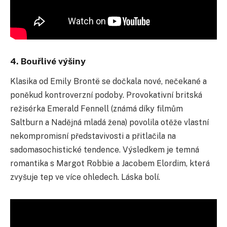
4. Bouřlivé výšiny
Klasika od Emily Brontë se doč
kala nové, neč
ekané a
poněkud kontroverzní podoby. Provokativní britská
režisérka Emerald Fennell (známá díky filmům
Saltburn a Nadějná mladá žena) povolila otěže vlastní
nekompromisní představivosti a přitlač
ila na
sadomasochistické tendence. Výsledkem je temná
romantika s Margot Robbie a Jacobem Elordim, která
zvyšuje tep ve více ohledech. Láska bolí.