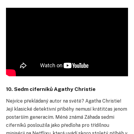
10. Sedm ciferníků Agathy Christie
Nejvíce překládaný autor na světě? Agatha Christie!
Její klasické detektivní příběhy nemusí krátitč
as jenom
postarším generacím. Méně známá Záhada sedmi
ciferníků posloužila jako předloha pro třídílnou
minisérii na Netflixu, která uvádí skoro stoletý příběh v