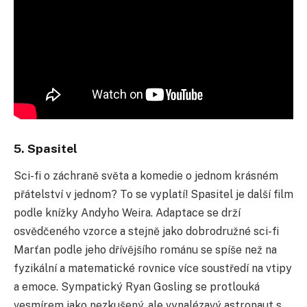
5. Spasitel
Sci-fi o záchraně světa a komedie o jednom krásném
přátelství v jednom? To se vyplatí! Spasitel je další film
podle knížky Andyho Weira. Adaptace se drží
osvědč
eného vzorce a stejně jako dobrodružné sci-fi
Marťan podle jeho dřívějšího románu se spíše než na
fyzikální a matematické rovnice více soustředí na vtipy
a emoce. Sympatický Ryan Gosling se protlouká
vesmírem jako nezkušený, ale vynalézavý astronaut s