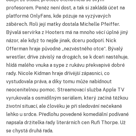
profesorem. Peněz není dost, a tak si zakládá účet na
platformě OnlyFans, kde pózuje na vyzývavých
záběrech. Roli její matky dostala Michelle Pfeiffer.
Bývalá servírka z Hooters má na mnoho věcí úplně jiný
názor, ale když to nejde jinak, dceru podpoří. Nick
Offerman hraje původně „nezvěstného otce“. Bývalý
wrestler, dříve závislý na drogách, se k dceři nastěhuje,
hlídá malého vnuka a sype z rukávu překvapivě dobré
rady. Nicole Kidman hraje dřívější zápasnici, co
vystudovala práva, a díky tomu může nabídnout
neocenitelnou pomoc. Streamovací služba Apple TV
vyrukovala s osmidílným seriálem, který začíná těžkou
životní situací, ale č
lověku je při sledování neč
ekaně
lehko u srdce. Předlohu povedené komediální podívané
napsala držitelka řady literárních cen Rufi Thorpe. Už
se chystá druhá řada.