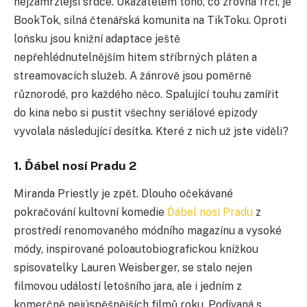
nejzamrzlejší srdce.
Ukazatelem toho, co zrovna frčí, je
BookTok, silná čtenářská komunita na TikToku. Oproti
loňsku jsou knižní adaptace ještě
nepřehlédnutelnějším hitem stříbrných pláten a
streamovacích služeb. A žánrově jsou poměrně
různorodé, pro každého něco.
S
palující touhu zamířit
do kina nebo si pustit všechny seriálové epizody
vyvolala následující desítka. Které z nich už jste viděli?
1. Ďábel nosí Pradu 2
Miranda Priestly je zpět. Dlouho oč
ekávané
pokrač
ování kultovní komedie
Ďábel nosí Pradu
z
prostředí renomovaného módního magazínu a vysoké
módy, inspirované poloautobiografickou knížkou
spisovatelky Lauren Weisberger, se stalo nejen
filmovou událostí letošního jara, ale i jedním z
komerč
ně nejúspěšnějších filmů roku. Podívaná s