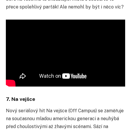
přece spolehlivý parťák! Ale nemohl by být i něco víc?
7. Na vejšce
Nový seriálový hit Na vejšce (Off Campus) se zaměřuje
na souč
asnou mladou americkou generaci a neuhýbá
před choulostivými až žhavými scénami. Sází na