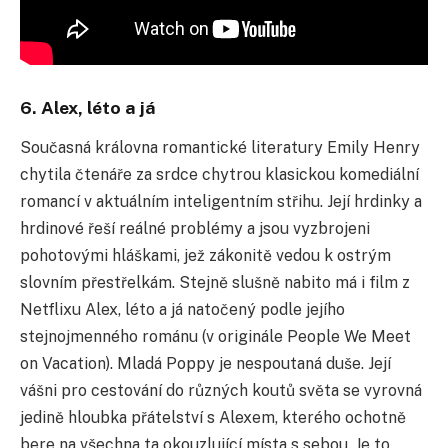
6. Alex, léto a já
Souč
asná královna romantické literatury Emily Henry
chytila čtenáře za srdce chytrou klasickou komediální
romancí v aktuálním inteligentním střihu. Její hrdinky a
hrdinové řeší reálné problémy a jsou vyzbrojeni
pohotovými hláškami, jež zákonitě vedou k ostrým
slovním přestřelkám. Stejně slušně nabito má i film z
Netflixu Alex, léto a já natoč
ený podle jejího
stejnojmenného románu (v originále People We Meet
on Vacation). Mladá Poppy je nespoutaná duše. Její
vášni pro cestování do různých koutů světa se vyrovná
jedině hloubka přátelství s Alexem, kterého ochotně
bere na všechna ta okouzlující místa s sebou. Je to