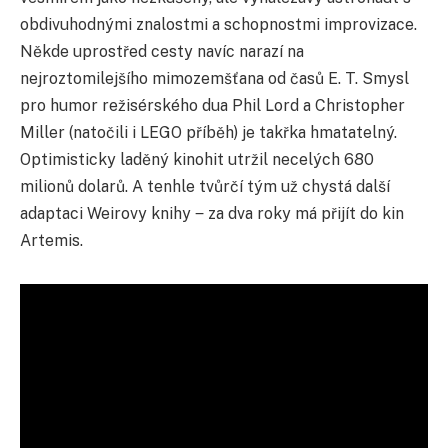
obdivuhodnými znalostmi a schopnostmi improvizace.
Někde uprostřed cesty navíc narazí na
nejroztomilejšího mimozemšťana od č
asů E. T. Smysl
pro humor režisérského dua Phil Lord a Christopher
Miller (natočili i LEGO příběh) je takřka hmatatelný.
Optimisticky laděný kinohit utržil necelých 680
milionů dolarů. A tenhle tvůrčí tým už chystá další
adaptaci Weirovy knihy
‒ za dva roky má přijít do kin
Artemis.