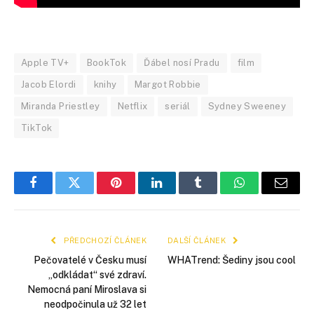
Apple TV+
BookTok
Ďábel nosí Pradu
film
Jacob Elordi
knihy
Margot Robbie
Miranda Priestley
Netflix
seriál
Sydney Sweeney
TikTok
Facebook
Twitter
Pinterest
LinkedIn
Tumblr
WhatsApp
E-
mail
PŘEDCHOZÍ ČLÁNEK
DALŠÍ ČLÁNEK
Pečovatelé v Česku musí
WHATrend: Šediny jsou cool
„odkládat“ své zdraví.
Nemocná paní Miroslava si
neodpočinula už 32 let