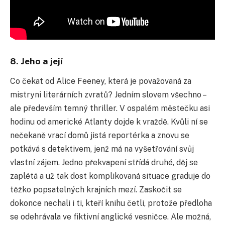
8. Jeho a její
Co č
ekat od Alice Feeney, která je považovaná za
mistryni literárních zvratů? Jedním slovem všechno –
ale především temný thriller. V ospalém městeč
ku asi
hodinu od americké Atlanty dojde k vraždě. Kvůli ní se
neč
ekaně vrací domů jistá reportérka a znovu se
potkává s detektivem, jenž má na vyšetřování svůj
vlastní zájem. Jedno překvapení střídá druhé, děj se
zaplétá a už tak dost komplikovaná situace graduje do
těžko popsatelných krajních mezí. Zaskoč
it se
dokonce nechali i ti, kteří knihu č
etli, protože předloha
se odehrávala ve fiktivní anglické vesnič
ce. Ale možná,