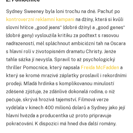
Sydney Sweeney byla loni trochu na dně. Pachuť po
kontroverzní reklamní kampani
na džíny, která si kvůli
slovní hříčce
„good jeans“ (dobré džíny) a „good genes“
(dobré geny) vysloužila kritiku za podtext s rasovou
nadřazeností,
měl spláchnout ambiciózní tah na Oscara
s hlavní rolí v životopisném dramatu Christy. Jenže
tahle sázka jí nevyšla. Spravil to až psychologický
thriller Pomocnice, který napsala
Freida McFadden
a
který se kromě mrazivé zápletky proslavil i rekordními
prodeji. Mladá hrdinka s komplikovanou minulostí
zděšeně zjišťuje, že zdánlivě dokonalá rodina, o niž
peč
uje, skrývá hrozivá tajemství. Filmová verze
vydělala v kinech 400 milionů dolarů a Sydney jako její
hlavní hvězda a producentka už proto připravuje
pokrač
ování. K dispozici má hned dva další romány.