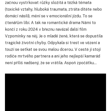
zač
nou vystrkovat růžky složitá a těžká témata
(toxické vztahy, hluboká traumata, ztráta dítěte nebo
domácí násilí), mění se v emocionální jízdu. To se
č
tenářům líbí. A tak na romantické drama Námi to
končí
z roku 2024 v březnu navázal další film
Vzpomínky na něj. Je o mladé ženě, která se dopustila
tragické životní chyby. Odpykala si trest ve vězení a
touží se setkat se svou malou dcerou. V cestě jí stojí
rodič
e mrtvého partnera a ani jeho nejlepší kamarád
není příliš nadšený, že se vrátila. Aspoň zpočátku…