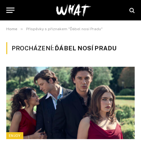
»
Home
Příspěvky s příznakem "Ďábel nosí Pradu"
PROCHÁZENÍ:
ĎÁBEL NOSÍ PRADU
ENJOY