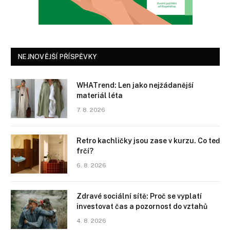
NEJNOVĚJŠÍ PŘÍSPĚVKY
WHATrend: Len jako nejžádanější
materiál léta
7. 8. 2026
Retro kachličky jsou zase v kurzu. Co teď
frčí?
6. 8. 2026
Zdravé sociální sítě: Proč se vyplatí
investovat čas a pozornost do vztahů
4. 8. 2026