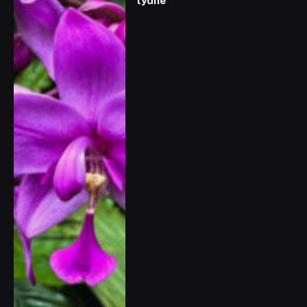
týdne