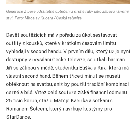
Generace Z bere udržitelné oblečení z druhé ruky jako zábavu i životní
styl. Foto: Miroslav Kučera / Česká televize
Devět soutěžících má v pořadu za úkol sestavovat
outfity z kousků, které v krátkém časovém limitu
vyhledají v second handu. V prvním dílu, který už je nyní
dostupný v iVysílání České televize, se utkali barman
Jiří se zálibou v módě, studentka Eliška a Kira, která má
vlastní second hand. Během třiceti minut se museli
obléknout na svatbu, aniž by použili tradiční kombinaci
černé a bílé. Vítěz celé soutěže získá finanční odměnu
25 tisíc korun, stáž u Matěje Kačírka a setkání s
Romanem Šolcem, který navrhuje kostýmy pro
StarDance.