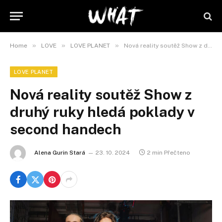
»
»
»
Home
LOVE
LOVE PLANET
Nová reality soutěž Show z druhý ruky hledá poklady v second handech
LOVE PLANET
Nová reality soutěž Show z
druhý ruky hledá poklady v
second handech
Alena Gurin Stará
23. 10. 2024
2 min Přečteno