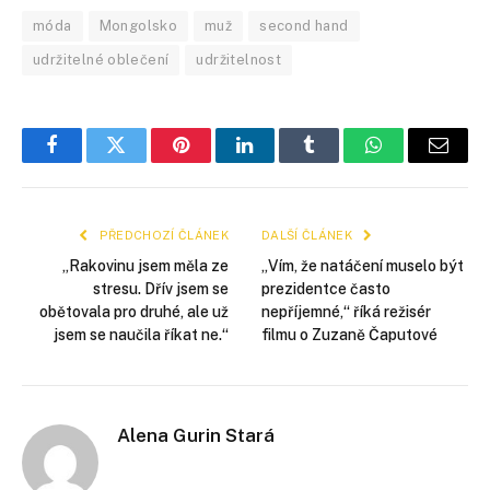
móda
Mongolsko
muž
second hand
udržitelné oblečení
udržitelnost
Facebook
Twitter
Pinterest
LinkedIn
Tumblr
WhatsApp
E-
mail
PŘEDCHOZÍ ČLÁNEK
DALŠÍ ČLÁNEK
„Rakovinu jsem měla ze
„Vím, že natáčení muselo být
stresu. Dřív jsem se
prezidentce často
obětovala pro druhé, ale už
nepříjemné,“ říká režisér
jsem se naučila říkat ne.“
filmu o Zuzaně Čaputové
Alena Gurin Stará