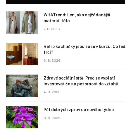
WHATrend: Len jako nejžádanější
materiál léta
7. 8. 2026
Retro kachličky jsou zase v kurzu. Co teď
frčí?
6. 8. 2026
Zdravé sociální sítě: Proč se vyplatí
investovat čas a pozornost do vztahů
4. 8. 2026
Pět dobrých zpráv do nového týdne
3. 8. 2026