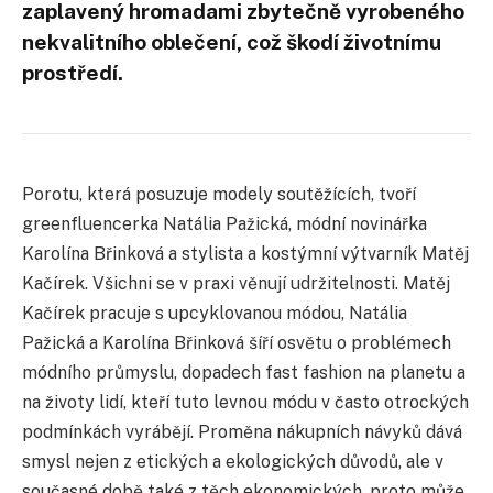
zaplavený hromadami zbytečně vyrobeného
nekvalitního oblečení, což škodí životnímu
prostředí.
Porotu, která posuzuje modely soutěžících, tvoří
greenfluencerka Natália Pažická, módní novinářka
Karolína Břinková a stylista a kostýmní výtvarník Matěj
Kačírek. Všichni se v praxi věnují udržitelnosti. Matěj
Kačírek pracuje s upcyklovanou módou, Natália
Pažická a Karolína Břinková šíří osvětu o problémech
módního průmyslu, dopadech fast fashion na planetu a
na životy lidí, kteří tuto levnou módu v často otrockých
podmínkách vyrábějí. Proměna nákupních návyků dává
smysl nejen z etických a ekologických důvodů, ale v
současné době také z těch ekonomických, proto může