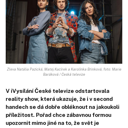
Zleva Natália Pažická, Matěj Kačírek a Karolínka Břinková, foto: Marie
Baráková / Česká televize
V iVysílání České televize odstartovala
reality show, která ukazuje, že i v second
handech se dá dobře obléknout na jakoukoli
příležitost. Pořad chce zábavnou formou
upozornit mimo jiné na to, že svět je