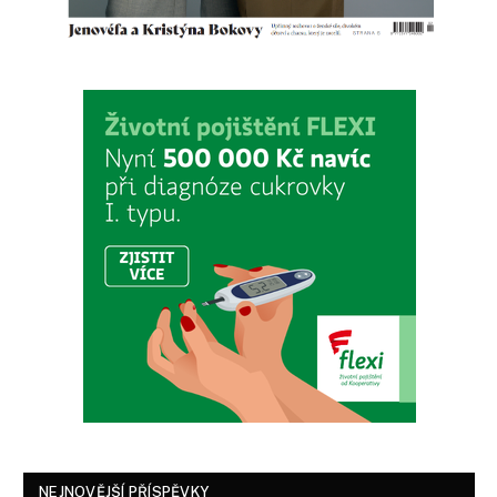
NEJNOVĚJŠÍ PŘÍSPĚVKY