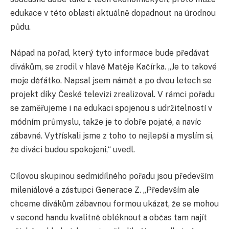
edukace v této oblasti aktuálně dopadnout na úrodnou
půdu.
Nápad na pořad, který tyto informace bude předávat
divákům, se zrodil v hlavě Matěje Kačírka. „Je to takové
moje děťátko. Napsal jsem námět a po dvou letech se
projekt díky České televizi zrealizoval. V rámci pořadu
se zaměřujeme i na edukaci spojenou s udržitelností v
módním průmyslu, takže je to dobře pojaté, a navíc
zábavné. Vytřískali jsme z toho to nejlepší a myslím si,
že diváci budou spokojeni,“ uvedl.
Cílovou skupinou sedmidílného pořadu jsou především
mileniálové a zástupci Generace Z. „Především ale
chceme divákům zábavnou formou ukázat, že se mohou
v second handu kvalitně obléknout a občas tam najít