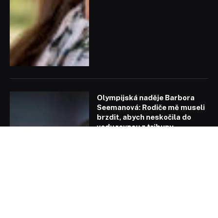
Olympijská naděje Barbora
Seemanová: Rodiče mě museli
brzdit, abych neskočila do
vody rovnou z tribuny