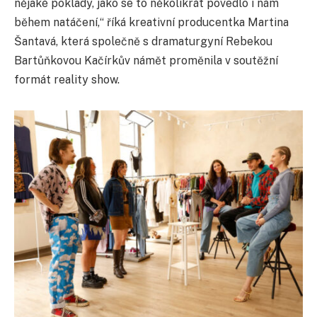
nějaké poklady, jako se to několikrát povedlo i nám
během natáčení,“ říká kreativní producentka Martina
Šantavá, která společně s dramaturgyní Rebekou
Bartůňkovou Kačírkův námět proměnila v soutěžní
formát reality show.