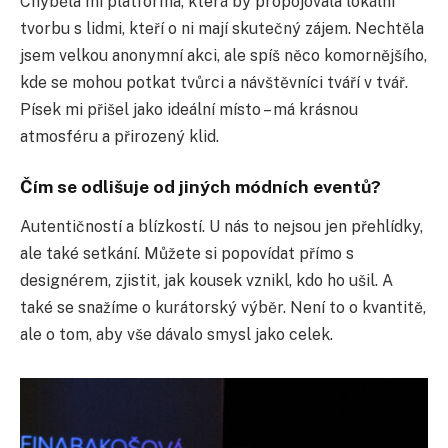
Chyběla mi platforma, která by propojovala lokální
tvorbu s lidmi, kteří o ni mají skutečný zájem. Nechtěla
jsem velkou anonymní akci, ale spíš něco komornějšího,
kde se mohou potkat tvůrci a návštěvníci tváří v tvář.
Písek mi přišel jako ideální místo – má krásnou
atmosféru a přirozený klid.
Čím se odlišuje od jiných módních eventů?
Autentičností a blízkostí. U nás to nejsou jen přehlídky,
ale také setkání. Můžete si popovídat přímo s
designérem, zjistit, jak kousek vznikl, kdo ho ušil. A
také se snažíme o kurátorský výběr. Není to o kvantitě,
ale o tom, aby vše dávalo smysl jako celek.