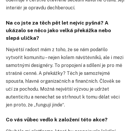
interiér je opravdu dechberoucí.
Na co jste za těch pět let nejvíc pyšná? A
ukázalo se něco jako velká překážka nebo
slepá ulička?
Největší radost mám z toho, že se nám podařilo
vytvořit komunitu – nejen kolem návštěvníků, ale i mezi
samotnými designéry. To propojení a sdílení je pro mě
strašně cenné. A překážky? Těch je samozřejmě
spousta, hlavně organizačních a finančních. Člověk se
učí za pochodu. Možná největší výzvou je udržet
autenticitu a nenechat se strhnout k tomu dělat věci
jen proto, že „fungují jinde“.
Co vás vůbec vedlo k založení této akce?