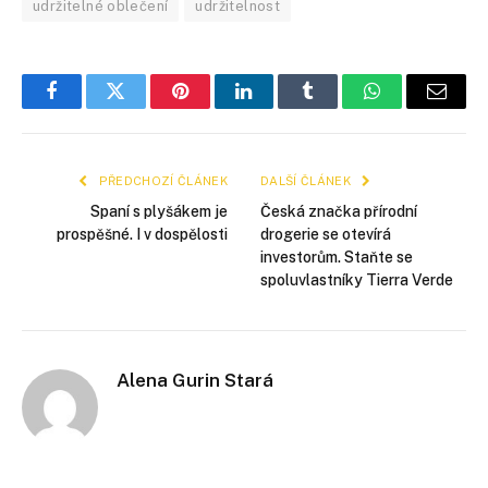
udržitelné oblečení
udržitelnost
Facebook
Twitter
Pinterest
LinkedIn
Tumblr
WhatsApp
E-
mail
PŘEDCHOZÍ ČLÁNEK
DALŠÍ ČLÁNEK
Spaní s plyšákem je
Česká značka přírodní
prospěšné. I v dospělosti
drogerie se otevírá
investorům. Staňte se
spoluvlastníky Tierra Verde
Alena Gurin Stará