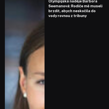
Olympijská naděje Barbora
Seemanová: Rodiče mě museli
brzdit, abych neskočila do
vody rovnou z tribuny