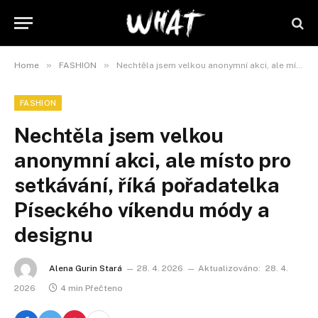
»
»
Home
FASHION
Nechtěla jsem velkou anonymní akci, ale místo pro setkávání, říká pořadatelka Píseckého víkendu módy a designu
FASHION
Nechtěla jsem velkou
anonymní akci, ale místo pro
setkávání, říká pořadatelka
Píseckého víkendu módy a
designu
Alena Gurin Stará
28. 4. 2026
Aktualizováno:
28. 4.
2026
4 min Přečteno