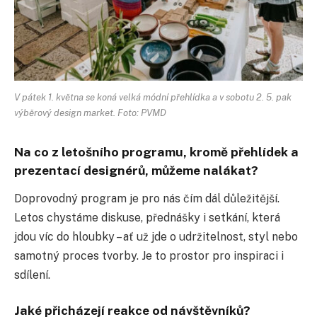
V pátek 1. května se koná velká módní přehlídka a v sobotu 2. 5. pak
výběrový design market. Foto: PVMD
Na co z letošního programu, kromě přehlídek a
prezentací designérů, můžeme nalákat?
Doprovodný program je pro nás čím dál důležitější.
Letos chystáme diskuse, přednášky i setkání, která
jdou víc do hloubky – ať už jde o udržitelnost, styl nebo
samotný proces tvorby. Je to prostor pro inspiraci i
sdílení.
Jaké přicházejí reakce od návštěvníků?