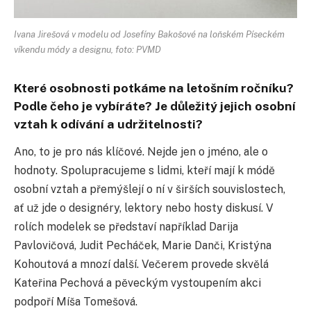
Ivana Jirešová v modelu od Josefíny Bakošové na loňském Píseckém
víkendu módy a designu, foto: PVMD
Které osobnosti potkáme na letošním ročníku?
Podle čeho je vybíráte? Je důležitý jejich osobní
vztah k odívání a udržitelnosti?
Ano, to je pro nás klíčové. Nejde jen o jméno, ale o
hodnoty. Spolupracujeme s lidmi, kteří mají k módě
osobní vztah a přemýšlejí o ní v širších souvislostech,
ať už jde o designéry, lektory nebo hosty diskusí. V
rolích modelek se představí například Darija
Pavlovičová, Judit Pecháček, Marie Danči, Kristýna
Kohoutová a mnozí další. Večerem provede skvělá
Kateřina Pechová a pěveckým vystoupením akci
podpoří Míša Tomešová.