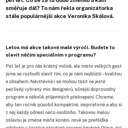
směřuje dál? To nám řekla organizátorka
stále populárnější akce Veronika Skálová.
Letos má akce takové malé výročí. Budete to
slavit něčím speciálním v programu?
Pět let je pro nás krásný milník, ale místo velkých gest
jsme se rozhodli slavit tím, co je nám nejbližší – kvalitou
a obsahem. Návštěvníci se mohou těšit na ještě
pečlivěji vybraný mix designérů, silnější doprovodný
program a několik příjemných překvapení. Chceme,
aby ten ročník působil kompaktně, inspirativně a aby si
z něj každý odnesl něco osobního. Takovou malou
oslavou je změna místa konání, nově se přehlídka
odehraje v čerstvě otevřené secesní kavárně Otava. Její