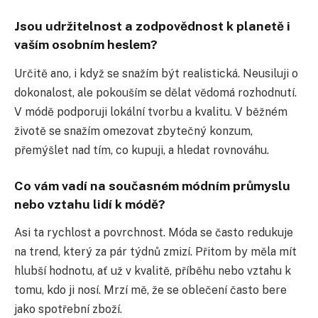
Jsou udržitelnost a zodpovědnost k planetě i
vaším osobním heslem?
Určitě ano, i když se snažím být realistická. Neusiluji o
dokonalost, ale pokouším se dělat vědomá rozhodnutí.
V módě podporuji lokální tvorbu a kvalitu. V běžném
životě se snažím omezovat zbytečný konzum,
přemýšlet nad tím, co kupuji, a hledat rovnováhu.
Co vám vadí na současném módním průmyslu
nebo vztahu lidí k módě?
Asi ta rychlost a povrchnost. Móda se často redukuje
na trend, který za pár týdnů zmizí. Přitom by měla mít
hlubší hodnotu, ať už v kvalitě, příběhu nebo vztahu k
tomu, kdo ji nosí. Mrzí mě, že se oblečení často bere
jako spotřební zboží.