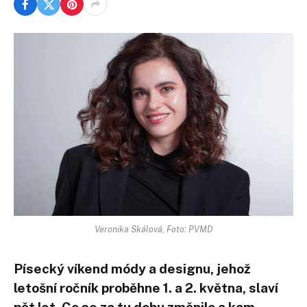
Veronika Skálová, Foto: PVMD
Písecký víkend módy a designu, jehož
letošní ročník proběhne 1. a 2. května, slaví
pět let. Co se za tu dobu změnilo a kam