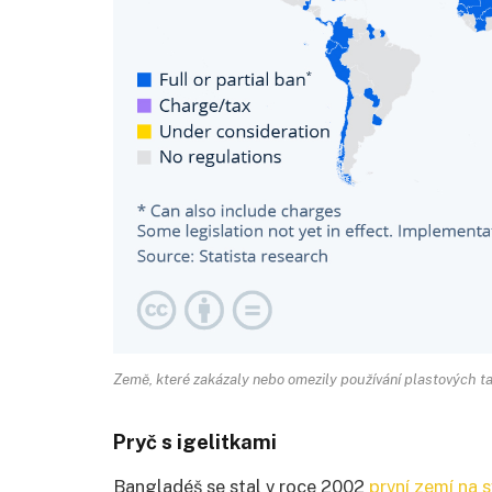
Země, které zakázaly nebo omezily používání plastových taš
Pryč s igelitkami
Bangladéš se stal v roce 2002
první zemí na 