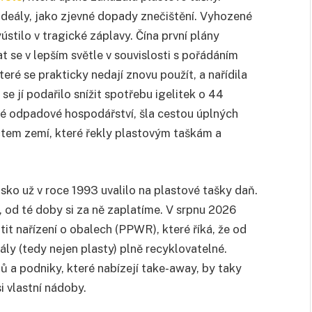
ideály, jako zjevné dopady znečištění. Vyhozené
stilo v tragické záplavy. Čína první plány
t se v lepším světle v souvislosti s pořádáním
teré se prakticky nedají znovu použít, a nařídila
se jí podařilo snížit spotřebu igelitek o 44
né odpadové hospodářství, šla cestou úplných
čtem zemí, které řekly plastovým taškám a
sko už v roce 1993 uvalilo na plastové tašky daň.
, od té doby si za ně zaplatíme. V srpnu 2026
tit nařízení o obalech (PPWR), které říká, že od
ly (tedy nejen plasty) plně recyklovatelné.
 a podniky, které nabízejí take-away, by taky
 vlastní nádoby.