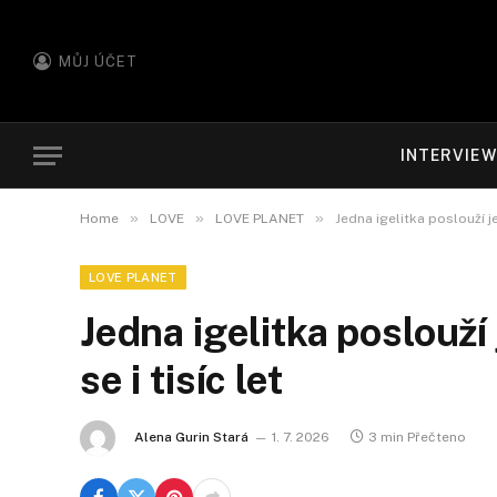
MŮJ ÚČET
INTERVIE
»
»
»
Home
LOVE
LOVE PLANET
Jedna igelitka poslouží je
LOVE PLANET
Jedna igelitka poslouží
se i tisíc let
Alena Gurin Stará
1. 7. 2026
3 min Přečteno