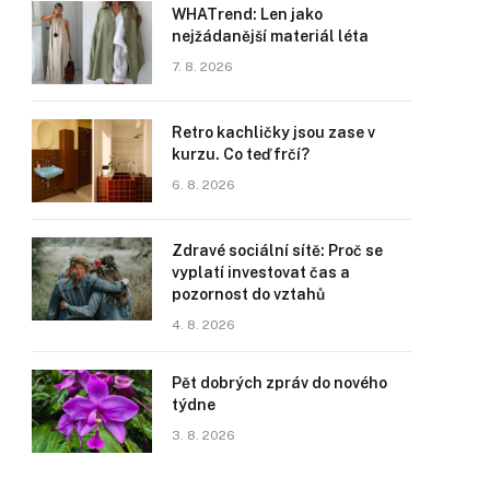
WHATrend: Len jako
nejžádanější materiál léta
7. 8. 2026
Retro kachličky jsou zase v
kurzu. Co teď frčí?
6. 8. 2026
Zdravé sociální sítě: Proč se
vyplatí investovat čas a
pozornost do vztahů
4. 8. 2026
Pět dobrých zpráv do nového
týdne
3. 8. 2026