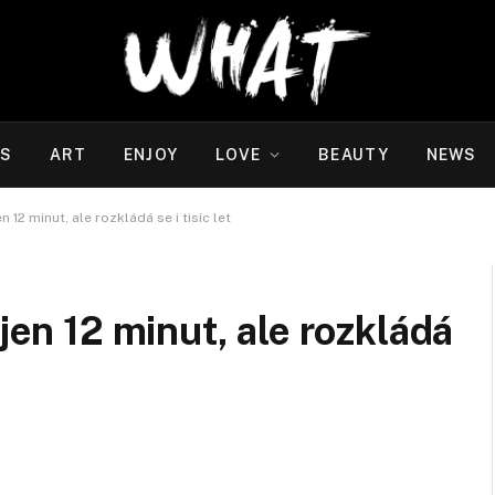
WS
ART
ENJOY
LOVE
BEAUTY
NEWS
n 12 minut, ale rozkládá se i tisíc let
 jen 12 minut, ale rozkládá