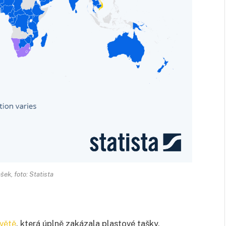
ek, foto: Statista
světě
, která úplně zakázala plastové tašky.