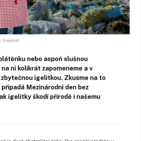
: Unsplash
látěnku nebo aspoň slušnou
 na ni kolikrát zapomeneme a v
 zbytečnou igelitkou. Zkusme na to
ž připadá Mezinárodní den bez
ak igelitky škodí přírodě i našemu