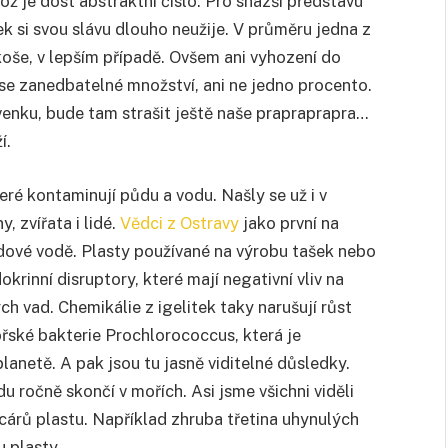
což je dost abstraktní číslo. Pro snazší představu
ek si svou slávu dlouho neužije. V průměru jedna z
koše, v lepším případě. Ovšem ani vyhození do
e zanedbatelné množství, ani ne jedno procento.
nku, bude tam strašit ještě naše prapraprapra…
í.
eré kontaminují půdu a vodu. Našly se už i v
y, zvířata i lidé.
Vědci z Ostravy
jako první na
lodové vodě. Plasty používané na výrobu tašek nebo
krinní disruptory, které mají negativní vliv na
ých vad. Chemikálie z igelitek taky narušují růst
řské bakterie Prochlorococcus, která je
anetě. A pak jsou tu jasně viditelné důsledky.
 ročně skončí v mořích. Asi jsme všichni viděli
árů plastu. Například zhruba třetina uhynulých
 plasty.