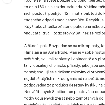
Ročně se na světě použije 5 bilionů igelitek, 
to dělá 160 tisíc každou sekundu. Většina taš
nich poslouží pouhých 12 minut a pak letí do 
tříděného odpadu moc nepomůže. Recykluje s
Když taková taška zůstane pohozená někde ve
vnoučata, trvá jí totiž stovky let, než se rozlož
A škodí i pak. Rozpadne se na mikroplasty, kt
Himálaji a na Antarktidě. Mají je v sobě rostlin
světě objevili mikroplasty i v placentě a v p
lahví obsahují chemické přísady, jako jsou endo
zdraví; spojují se s rizikem rakoviny či vrozen
nejdůležitějších mikroorganismů na světě, mo
zodpovědná za produkci desetiny kyslíku na pl
Neuvěřitelných 8 milion tun plastového odpadu
fotky udušených zvířat nebo zamotaných do c
mořských želv kožatek velkých měla v žaludku