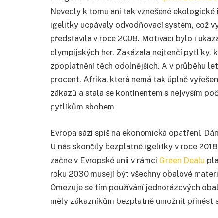
Nevedly k tomu ani tak vznešené ekologické 
igelitky ucpávaly odvodňovací systém, což vyú
představila v roce 2008. Motivací bylo i ukáza
olympijských her. Zakázala nejtenčí pytlíky, k
zpoplatnění těch odolnějších. A v průběhu let 
procent. Afrika, která nemá tak úplně vyřeše
zákazů a stala se kontinentem s nejvyším po
pytlíkům sbohem.
Evropa sází spíš na ekonomická opatření. Dán
U nás skončily bezplatné igelitky v roce 2018
začne v Evropské unii v rámci
Green Dealu
pla
roku 2030 musejí být všechny obalové materiá
Omezuje se tím používání jednorázových obalů
měly zákazníkům bezplatně umožnit přinést si